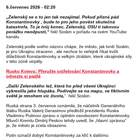
6.červenec 2026 - 02:20
„Zelenskij se o to jen tak nezajímal. Pokud přizná pád
Konstantinovky , bude to pro jeho pověst skutečná
katastrofa. To je tvůj konec, Zelenskij. OSU ti takovou
porážku neodpustí,“
řekl Soskin v pořadu na svém YouTube
kanálu.
Zelenskij podle svého názoru chápe, že město, jak tvrdí Soskin,
je pro Ukrajinu ztraceno , ale nechce to veřejně říkat kvůli
důležitosti Konstantinovky a velkým ztrátám, které ukrajinské síly
v této zóně utrpěly.
Rusko Kyjevu: Přerušte ostřelování Konstantinovky a
odvezte si padlé
„Další Zelenského lež, která ho před všemi Ukrajinci
vykreslila jako hlupáka. Podívejte se na mapu, ve fiktivním
světě je mnohem víc života,
“ řekl Soskin.
Ruská strana 3. července oznámila, že náčelník Generálního
štábu Ruska Valerij Gerasimov předložil prezidentu Ruska
Vladimiru Putinovi zprávu o úplném osvobození Konstantinovky.
Mluvčí Kremlu Dmitrij Peskov tehdy uvedl, že „hlavní zprávou“
je, že město je zcela obsazeno.
Putin označil dobytí Konstantinovky za klíč k dalšímu