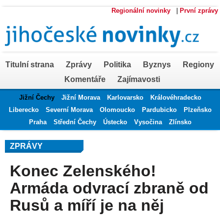
Regionální novinky
|
První zprávy
Titulní strana
Zprávy
Politika
Byznys
Regiony
Komentáře
Zajímavosti
Jižní Čechy
Jižní Morava
Karlovarsko
Královéhradecko
Liberecko
Severní Morava
Olomoucko
Pardubicko
Plzeňsko
Praha
Střední Čechy
Ústecko
Vysočina
Zlínsko
ZPRÁVY
Konec Zelenského!
Armáda odvrací zbraně od
Rusů a míří je na něj