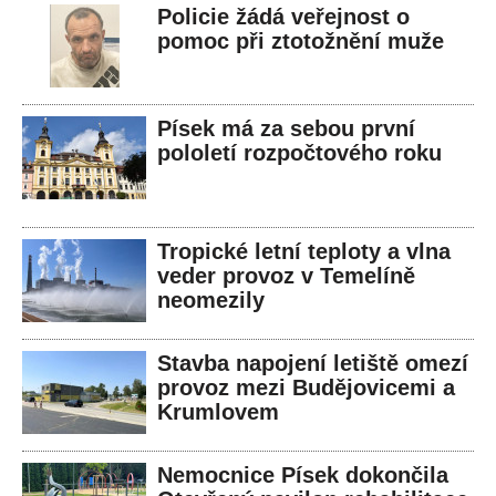
Policie žádá veřejnost o
pomoc při ztotožnění muže
Písek má za sebou první
pololetí rozpočtového roku
Tropické letní teploty a vlna
veder provoz v Temelíně
neomezily
Stavba napojení letiště omezí
provoz mezi Budějovicemi a
Krumlovem
Nemocnice Písek dokončila