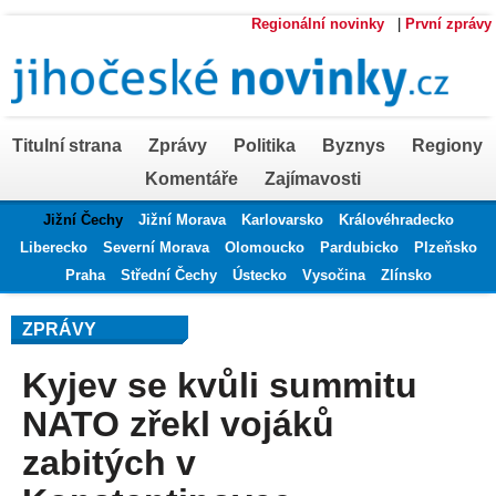
Regionální novinky
|
První zprávy
Titulní strana
Zprávy
Politika
Byznys
Regiony
Komentáře
Zajímavosti
Jižní Čechy
Jižní Morava
Karlovarsko
Královéhradecko
Liberecko
Severní Morava
Olomoucko
Pardubicko
Plzeňsko
Praha
Střední Čechy
Ústecko
Vysočina
Zlínsko
ZPRÁVY
Kyjev se kvůli summitu
NATO zřekl vojáků
zabitých v