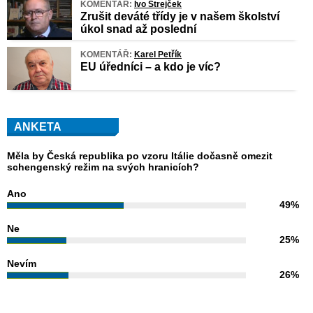
KOMENTÁŘ:
Ivo Strejček
Zrušit deváté třídy je v našem školství
úkol snad až poslední
KOMENTÁŘ:
Karel Petřík
EU úředníci – a kdo je víc?
ANKETA
Měla by Česká republika po vzoru Itálie dočasně omezit
schengenský režim na svých hranicích?
Ano
49%
Ne
25%
Nevím
26%