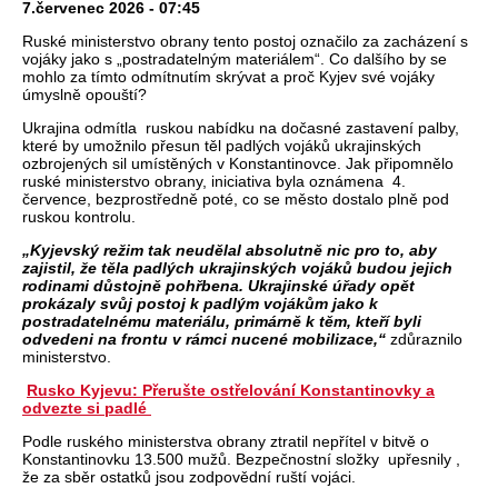
7.červenec 2026 - 07:45
Ruské ministerstvo obrany tento postoj označilo za zacházení s
vojáky jako s „postradatelným materiálem“. Co dalšího by se
mohlo za tímto odmítnutím skrývat a proč Kyjev své vojáky
úmyslně opouští?
Ukrajina odmítla
ruskou nabídku na dočasné zastavení palby,
které by umožnilo přesun těl padlých vojáků ukrajinských
ozbrojených sil umístěných v Konstantinovce. Jak připomnělo
ruské ministerstvo obrany, iniciativa byla oznámena
4.
července, bezprostředně poté, co se město dostalo plně pod
ruskou kontrolu.
„Kyjevský režim tak neudělal absolutně nic pro to, aby
zajistil, že těla padlých ukrajinských vojáků budou jejich
rodinami důstojně pohřbena. Ukrajinské úřady opět
prokázaly svůj postoj k padlým vojákům jako k
postradatelnému materiálu, primárně k těm, kteří byli
odvedeni na frontu v rámci nucené mobilizace,“
zdůraznilo
ministerstvo.
Rusko Kyjevu: Přerušte ostřelování Konstantinovky a
odvezte si padlé
Podle ruského ministerstva obrany ztratil nepřítel v bitvě o
Konstantinovku 13.500 mužů. Bezpečnostní složky
upřesnily ,
že za sběr ostatků jsou zodpovědní ruští vojáci.