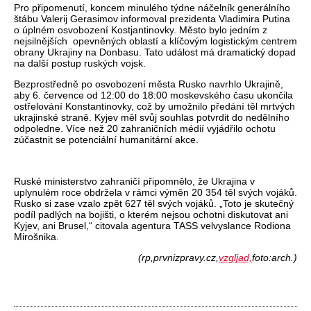
Pro připomenutí, koncem minulého týdne náčelník generálního
štábu Valerij Gerasimov informoval prezidenta Vladimira Putina
o úplném osvobození Kostjantinovky. Město bylo jedním z
nejsilnějších
opevněných oblastí a klíčovým logistickým centrem
obrany Ukrajiny na Donbasu. Tato událost má dramatický dopad
na další postup ruských vojsk.
Bezprostředně po osvobození města Rusko navrhlo Ukrajině,
aby 6. července od 12:00 do 18:00 moskevského času ukončila
ostřelování Konstantinovky, což by umožnilo předání těl mrtvých
ukrajinské straně. Kyjev měl svůj souhlas potvrdit do nedělního
odpoledne. Více než 20 zahraničních médií vyjádřilo ochotu
zúčastnit se potenciální humanitární akce.
Ruské ministerstvo zahraničí připomnělo, že Ukrajina v
uplynulém roce obdržela v rámci výměn 20 354 těl svých vojáků.
Rusko si zase vzalo zpět 627 těl svých vojáků. „Toto je skutečný
podíl padlých na bojišti, o kterém nejsou ochotni diskutovat ani
Kyjev, ani Brusel,“ citovala agentura TASS velvyslance Rodiona
Mirošnika.
(rp,prvnizpravy.cz,
vzgljad,
foto:arch.)