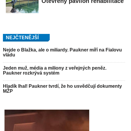
Otevřený pavilon rehabilitace
NEJČTENĚJŠÍ
Nejde o Blažka, ale o miliardy. Paukner míří na Fialovu
vládu
Jeden muž, média a miliony z veřejných peněz.
Paukner rozkrývá systém
Hladík lhal! Paukner tvrdí, že ho usvědčují dokumenty
MŽP