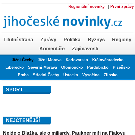
Regionální novinky
|
První zprávy
Titulní strana
Zprávy
Politika
Byznys
Regiony
Komentáře
Zajímavosti
Jižní Čechy
Jižní Morava
Karlovarsko
Královéhradecko
Liberecko
Severní Morava
Olomoucko
Pardubicko
Plzeňsko
Praha
Střední Čechy
Ústecko
Vysočina
Zlínsko
SPORT
NEJČTENĚJŠÍ
Nejde o Blažka, ale o miliardy. Paukner míří na Fialovu