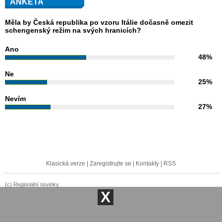
ANKETA
Měla by Česká republika po vzoru Itálie dočasně omezit
schengenský režim na svých hranicích?
Ano
48%
Ne
25%
Nevím
27%
Klasická verze
|
Zaregistrujte se
|
Kontakty
|
RSS
(c) Regionální novinky
X