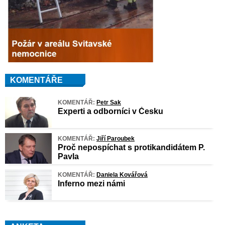
KOMENTÁŘE
KOMENTÁŘ:
Petr Sak
Experti a odborníci v Česku
KOMENTÁŘ:
Jiří Paroubek
Proč nepospíchat s protikandidátem P.
Pavla
KOMENTÁŘ:
Daniela Kovářová
Inferno mezi námi