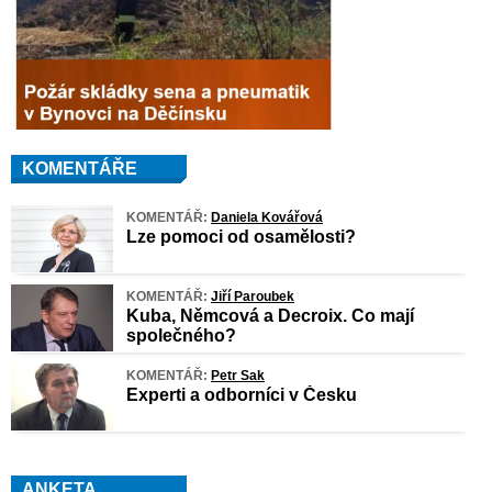
KOMENTÁŘE
KOMENTÁŘ:
Daniela Kovářová
Lze pomoci od osamělosti?
KOMENTÁŘ:
Jiří Paroubek
Kuba, Němcová a Decroix. Co mají
společného?
KOMENTÁŘ:
Petr Sak
Experti a odborníci v Česku
ANKETA