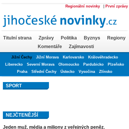
Regionální novinky
|
První zprávy
Titulní strana
Zprávy
Politika
Byznys
Regiony
Komentáře
Zajímavosti
Jižní Čechy
Jižní Morava
Karlovarsko
Královéhradecko
Liberecko
Severní Morava
Olomoucko
Pardubicko
Plzeňsko
Praha
Střední Čechy
Ústecko
Vysočina
Zlínsko
SPORT
NEJČTENĚJŠÍ
Jeden muž, média a miliony z veřejných peněz.