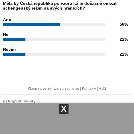
Měla by Česká republika po vzoru Itálie dočasně omezit
schengenský režim na svých hranicích?
Ano
56%
Ne
22%
Nevím
22%
Klasická verze
|
Zaregistrujte se
|
Kontakty
|
RSS
(c) Regionální novinky
X