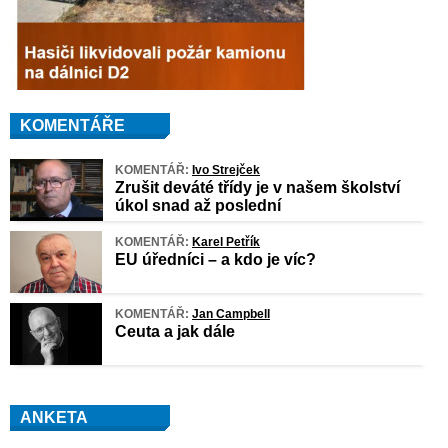
KOMENTÁŘE
KOMENTÁŘ:
Ivo Strejček
Zrušit deváté třídy je v našem školství
úkol snad až poslední
KOMENTÁŘ:
Karel Petřík
EU úředníci – a kdo je víc?
KOMENTÁŘ:
Jan Campbell
Ceuta a jak dále
ANKETA