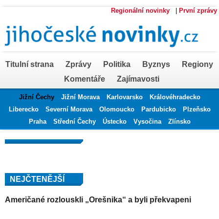
Regionální novinky
|
První zprávy
Titulní strana
Zprávy
Politika
Byznys
Regiony
Komentáře
Zajímavosti
Jižní Čechy
Jižní Morava
Karlovarsko
Královéhradecko
Liberecko
Severní Morava
Olomoucko
Pardubicko
Plzeňsko
Praha
Střední Čechy
Ústecko
Vysočina
Zlínsko
NEJČTENĚJŠÍ
Američané rozlouskli „Orešnika“ a byli překvapeni