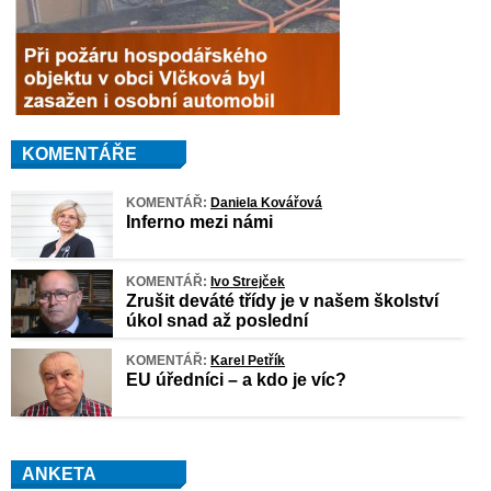
KOMENTÁŘE
KOMENTÁŘ:
Daniela Kovářová
Inferno mezi námi
KOMENTÁŘ:
Ivo Strejček
Zrušit deváté třídy je v našem školství
úkol snad až poslední
KOMENTÁŘ:
Karel Petřík
EU úředníci – a kdo je víc?
ANKETA