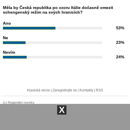
Měla by Česká republika po vzoru Itálie dočasně omezit
schengenský režim na svých hranicích?
Ano
53%
Ne
23%
Nevím
24%
Klasická verze
|
Zaregistrujte se
|
Kontakty
|
RSS
(c) Regionální novinky
X