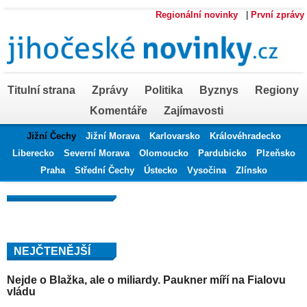
Regionální novinky
|
První zprávy
Titulní strana
Zprávy
Politika
Byznys
Regiony
Komentáře
Zajímavosti
Jižní Čechy
Jižní Morava
Karlovarsko
Královéhradecko
Liberecko
Severní Morava
Olomoucko
Pardubicko
Plzeňsko
Praha
Střední Čechy
Ústecko
Vysočina
Zlínsko
NEJČTENĚJŠÍ
Nejde o Blažka, ale o miliardy. Paukner míří na Fialovu
vládu