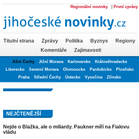
Regionální novinky
|
První zprávy
Titulní strana
Zprávy
Politika
Byznys
Regiony
Komentáře
Zajímavosti
Jižní Čechy
Jižní Morava
Karlovarsko
Královéhradecko
Liberecko
Severní Morava
Olomoucko
Pardubicko
Plzeňsko
Praha
Střední Čechy
Ústecko
Vysočina
Zlínsko
NEJČTENĚJŠÍ
Nejde o Blažka, ale o miliardy. Paukner míří na Fialovu
vládu