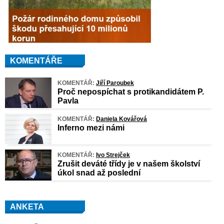
KOMENTÁŘE
KOMENTÁŘ:
Jiří Paroubek
Proč nepospíchat s protikandidátem P.
Pavla
KOMENTÁŘ:
Daniela Kovářová
Inferno mezi námi
KOMENTÁŘ:
Ivo Strejček
Zrušit deváté třídy je v našem školství
úkol snad až poslední
ANKETA