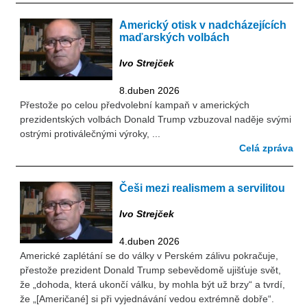
Americký otisk v nadcházejících
maďarských volbách
Ivo Strejček
8.duben 2026
Přestože po celou předvolební kampaň v amerických
prezidentských volbách Donald Trump vzbuzoval naděje svými
ostrými protiválečnými výroky, ...
Celá zpráva
Češi mezi realismem a servilitou
Ivo Strejček
4.duben 2026
Americké zaplétání se do války v Perském zálivu pokračuje,
přestože prezident Donald Trump sebevědomě ujišťuje svět,
že „dohoda, která ukončí válku, by mohla být už brzy“ a tvrdí,
že „[Američané] si při vyjednávání vedou extrémně dobře“.