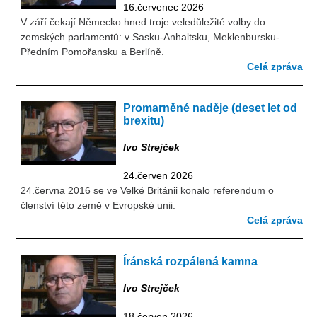
16.červenec 2026
V září čekají Německo hned troje veledůležité volby do
zemských parlamentů: v Sasku-Anhaltsku, Meklenbursku-
Předním Pomořansku a Berlíně.
Celá zpráva
Promarněné naděje (deset let od
brexitu)
Ivo Strejček
24.červen 2026
24.června 2016 se ve Velké Británii konalo referendum o
členství této země v Evropské unii.
Celá zpráva
Íránská rozpálená kamna
Ivo Strejček
18.červen 2026