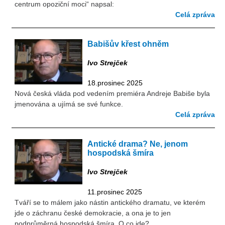
centrum opoziční moci“ napsal:
Celá zpráva
Babišův křest ohněm
Ivo Strejček
18.prosinec 2025
Nová česká vláda pod vedením premiéra Andreje Babiše byla
jmenována a ujímá se své funkce.
Celá zpráva
Antické drama? Ne, jenom
hospodská šmíra
Ivo Strejček
11.prosinec 2025
Tváří se to málem jako nástin antického dramatu, ve kterém
jde o záchranu české demokracie, a ona je to jen
podprůměrná hospodská šmíra. O co jde?