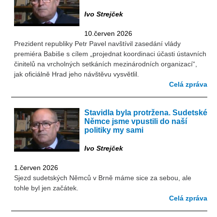
Ivo Strejček
10.červen 2026
Prezident republiky Petr Pavel navštívil zasedání vlády
premiéra Babiše s cílem „projednat koordinaci účasti ústavních
činitelů na vrcholných setkáních mezinárodních organizací“,
jak oficiálně Hrad jeho návštěvu vysvětlil.
Celá zpráva
Stavidla byla protržena. Sudetské
Němce jsme vpustili do naší
politiky my sami
Ivo Strejček
1.červen 2026
Sjezd sudetských Němců v Brně máme sice za sebou, ale
tohle byl jen začátek.
Celá zpráva