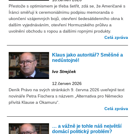
Přestože s optimismem je třeba šetřit, zdá se, že Američané s
Íránci směřují k ceremoniálnímu podpisu memoranda o
ukončení vzájemných bojů, otevření šedesátidenního okna k
dalším vyjednáváním, otevření Hormuzského průlivu a
uvolnění obchodu s ropou a dalšími ropnými produkty.
Celá zpráva
Klaus jako autoritář? Směšné a
nedůstojné!
Ivo Strejček
12.červen 2026
Deník Právo na svých stránkách 9. června 2026 uveřejnil text
novináře Petra Fischera s názvem „Alternativa pro Německo
přivítá Klause a Okamuru“.
Celá zpráva
… a vážně je tohle náš největší
domácí politický problém?