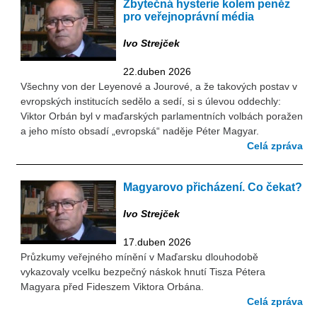
Zbytečná hysterie kolem peněz
pro veřejnoprávní média
Ivo Strejček
22.duben 2026
Všechny von der Leyenové a Jourové, a že takových postav v
evropských institucích sedělo a sedí, si s úlevou oddechly:
Viktor Orbán byl v maďarských parlamentních volbách poražen
a jeho místo obsadí „evropská“ naděje Péter Magyar.
Celá zpráva
Magyarovo přicházení. Co čekat?
Ivo Strejček
17.duben 2026
Průzkumy veřejného mínění v Maďarsku dlouhodobě
vykazovaly vcelku bezpečný náskok hnutí Tisza Pétera
Magyara před Fideszem Viktora Orbána.
Celá zpráva