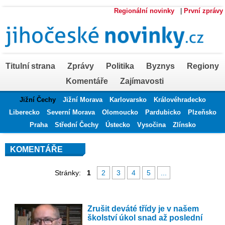
Regionální novinky
|
První zprávy
Titulní strana
Zprávy
Politika
Byznys
Regiony
Komentáře
Zajímavosti
Jižní Čechy
Jižní Morava
Karlovarsko
Královéhradecko
Liberecko
Severní Morava
Olomoucko
Pardubicko
Plzeňsko
Praha
Střední Čechy
Ústecko
Vysočina
Zlínsko
KOMENTÁŘE
Stránky:
1
2
3
4
5
...
Zrušit deváté třídy je v našem
školství úkol snad až poslední