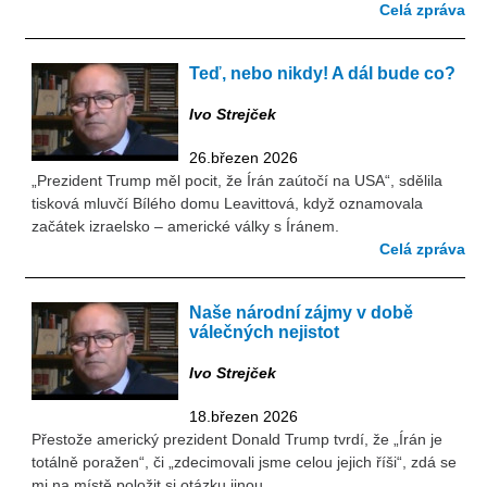
Celá zpráva
Teď, nebo nikdy! A dál bude co?
Ivo Strejček
26.březen 2026
„Prezident Trump měl pocit, že Írán zaútočí na USA“, sdělila
tisková mluvčí Bílého domu Leavittová, když oznamovala
začátek izraelsko – americké války s Íránem.
Celá zpráva
Naše národní zájmy v době
válečných nejistot
Ivo Strejček
18.březen 2026
Přestože americký prezident Donald Trump tvrdí, že „Írán je
totálně poražen“, či „zdecimovali jsme celou jejich říši“, zdá se
mi na místě položit si otázku jinou.