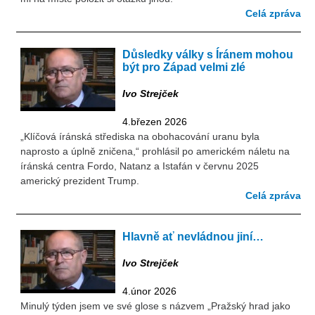
Celá zpráva
Důsledky války s Íránem mohou
být pro Západ velmi zlé
Ivo Strejček
4.březen 2026
„Klíčová íránská střediska na obohacování uranu byla
naprosto a úplně zničena,“ prohlásil po americkém náletu na
íránská centra Fordo, Natanz a Istafán v červnu 2025
americký prezident Trump.
Celá zpráva
Hlavně ať nevládnou jiní…
Ivo Strejček
4.únor 2026
Minulý týden jsem ve své glose s názvem „Pražský hrad jako