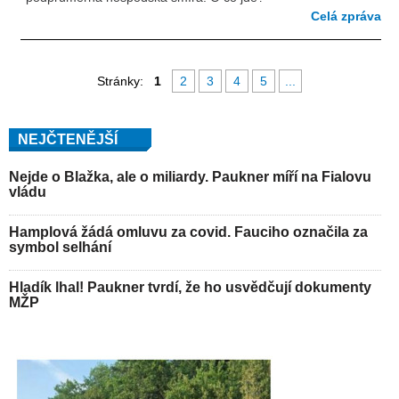
Celá zpráva
Stránky:
1
2
3
4
5
...
NEJČTENĚJŠÍ
Nejde o Blažka, ale o miliardy. Paukner míří na Fialovu
vládu
Hamplová žádá omluvu za covid. Fauciho označila za
symbol selhání
Hladík lhal! Paukner tvrdí, že ho usvědčují dokumenty
MŽP