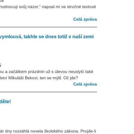
25
odnocuji svůj názor,“ napsal mi ve stručné textové
Celá zpráva
ymlouvá, takhle se dnes totiž v naší zemi
5
ku a začátkem prázdnin už s úlevou neuslyší také
tví Mikuláši Bekovi, ten se mýlil. Oč jde?
Celá zpráva
děte!
r dny rozsáhlá novela školského zákona. Projde-li