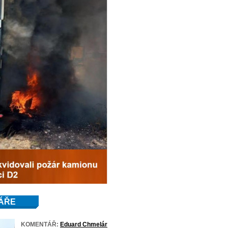
ÁŘE
KOMENTÁŘ:
Eduard Chmelár