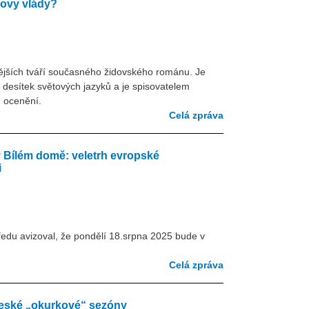
lovy vlády?
ějších tváří současného židovského románu. Je
 desítek světových jazyků a je spisovatelem
h ocenění.
Celá zpráva
v Bílém domě: veletrh evropské
i
edu avizoval, že pondělí 18.srpna 2025 bude v
Celá zpráva
české „okurkové“ sezóny