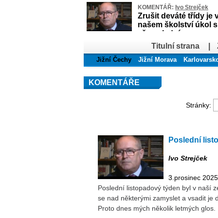
KOMENTÁŘ:
Ivo Strejček
Zrušit deváté třídy je 
našem školství úkol 
až poslední
Titulní strana
|
Jižní Čechy
Jižní Morava
Karlovarsk
KOMENTÁŘE
Stránky:
Poslední list
Ivo Strejček
3.prosinec 2025
Poslední listopadový týden byl v naší ze
se nad některými zamyslet a vsadit je do
Proto dnes mých několik letmých glos.