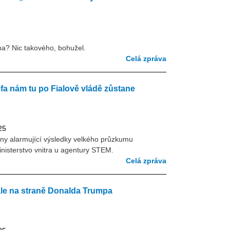
a? Nic takového, bohužel.
Celá zpráva
rofa nám tu po Fialově vládě zůstane
25
něny alarmující výsledky velkého průzkumu
inisterstvo vnitra u agentury STEM.
Celá zpráva
ále na straně Donalda Trumpa