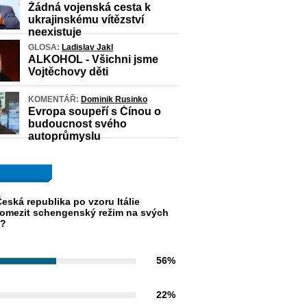
Žádná vojenská cesta k
ukrajinskému vítězství
neexistuje
GLOSA:
Ladislav Jakl
ALKOHOL - Všichni jsme
Vojtěchovy děti
KOMENTÁŘ:
Dominik Rusinko
Evropa soupeří s Čínou o
budoucnost svého
autoprůmyslu
eská republika po vzoru Itálie
omezit schengenský režim na svých
h?
56%
22%