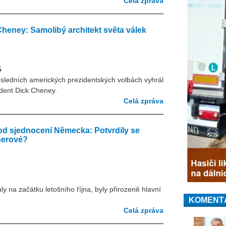
Celá zpráva
heney: Samolibý architekt světa válek
5
sledních amerických prezidentských volbách vyhrál
dent Dick Cheney.
Celá zpráva
t od sjednocení Německa: Potvrdily se
herové?
y na začátku letošního října, byly přirozeně hlavní
KOMENT
Celá zpráva