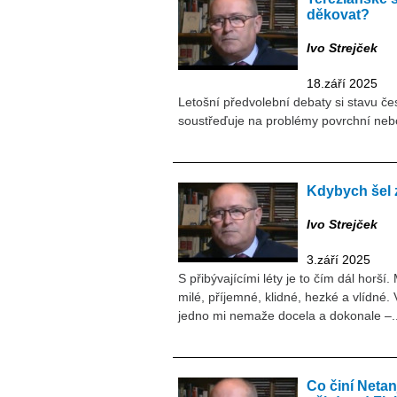
děkovat?
Ivo Strejček
18.září 2025
Letošní předvolební debaty si stavu če
soustřeďuje na problémy povrchní nebo
Kdybych šel
Ivo Strejček
3.září 2025
S přibývajícími léty je to čím dál horší
milé, příjemné, klidné, hezké a vlídné
jedno mi nemaže docela a dokonale –..
Co činí Netan