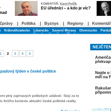
KOMENTÁŘ:
Karel Petřík
v
EU úředníci – a kdo je víc?
snad
Zprávy
|
Politika
|
Byznys
|
Regiony
|
Komentář
o
Královéhradecko
Liberecko
Severní Morava
Olomoucko
Pardu
Ústecko
Vysočina
Zlínsko
NEJČTEN
1
2
3
4
5
Američan
překvap
opadový týden v české politice
Nejde o 
míří na 
Rakušan 
připomně
mi plný zajímavých politických událostí. Stojí za to
 širšího kontextu aktuální české politické reality.