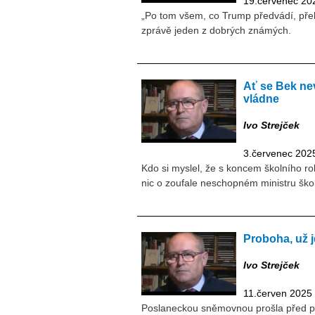
19.červenec 20
„Po tom všem, co Trump předvádí, přeh
zprávě jeden z dobrých známých.
Ať se Bek nev
vládne
Ivo Strejček
3.červenec 202
Kdo si myslel, že s koncem školního ro
nic o zoufale neschopném ministru škols
Proboha, už j
Ivo Strejček
11.červen 2025
Poslaneckou sněmovnou prošla před pá