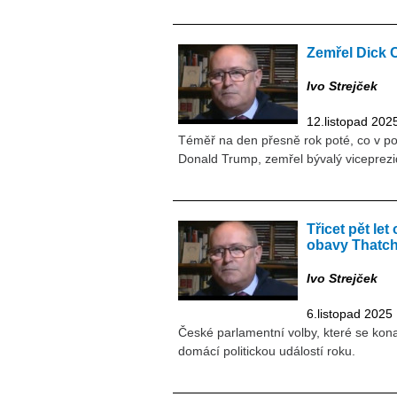
Zemřel Dick C
Ivo Strejček
12.listopad 202
Téměř na den přesně rok poté, co v po
Donald Trump, zemřel bývalý viceprezi
Třicet pět le
obavy Thatc
Ivo Strejček
6.listopad 2025
České parlamentní volby, které se konal
domácí politickou událostí roku.