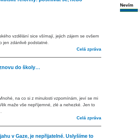
Nevím
ského vzdělání sice všímají, jejich zájem se ovšem
 jen zdánlivě podstatné.
Celá zpráva
 znovu do školy…
. Mnohé, na co si z minulosti vzpomínám, jeví se mi
. Věk maže vše nepříjemné, zlé a nehezké. Jen to
.
Celá zpráva
jahu v Gaze, je nepřijatelné. Uslyšíme to