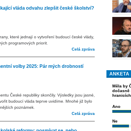
kající vláda odvahu zlepšit české školství?
rany, které jednají o vytvoření budoucí české vlády,
vých programových priorit.
Celá zpráva
entní volby 2025: Pár mých drobností
ANKETA
Měla by Č
dočasně 
tu České republiky skončily. Výsledky jsou jasné,
hranicíc
vořit budoucí vláda teprve uvidíme. Mnohé již bylo
Ano
bnějších poznámek.
Celá zpráva
Ne
školské reformy: posmívat se, nebo