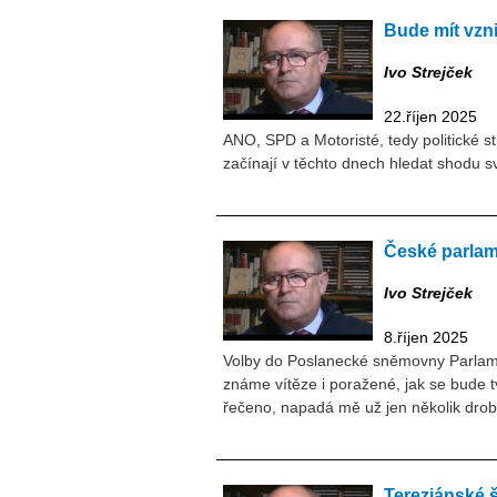
Bude mít vzni
Ivo Strejček
22.říjen 2025
ANO, SPD a Motoristé, tedy politické st
začínají v těchto dnech hledat shodu s
České parlam
Ivo Strejček
8.říjen 2025
Volby do Poslanecké sněmovny Parlamen
známe vítěze i poražené, jak se bude t
řečeno, napadá mě už jen několik dro
Tereziánské 