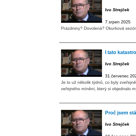
Ivo Strejček
7.srpen 2025
Prázdniny? Dovolená? Okurková sezón
I tato katast
Ivo Strejček
31.červenec 20
Je to už několik týdnů, co byly zveřej
veřejného mínění, který si objednalo m
Proč jsem st
Ivo Strejček