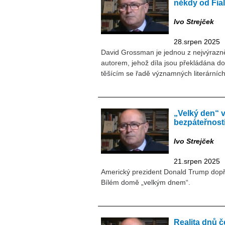
někdy od Fia
Ivo Strejček
28.srpen 2025
David Grossman je jednou z nejvýrazn
autorem, jehož díla jsou překládána do
těšícím se řadě významných literárníc
„Velký den“ 
bezpáteřnost
Ivo Strejček
21.srpen 2025
Americký prezident Donald Trump dopř
Bílém domě „velkým dnem“.
Realita dnů 