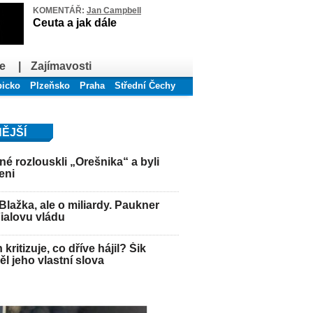
KOMENTÁŘ:
Jan Campbell
Ceuta a jak dále
e
|
Zajímavosti
bicko
Plzeňsko
Praha
Střední Čechy
ĚJŠÍ
é rozlouskli „Orešnika“ a byli
eni
Blažka, ale o miliardy. Paukner
Fialovu vládu
kritizuje, co dříve hájil? Šik
l jeho vlastní slova