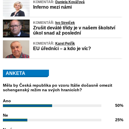
KOMENTÁŘ:
Daniela Kovářová
Inferno mezi námi
KOMENTÁŘ:
Ivo Strejček
Zrušit deváté třídy je v našem školství
úkol snad až poslední
KOMENTÁŘ:
Karel Petřík
EU úředníci – a kdo je víc?
ANKETA
Měla by Česká republika po vzoru Itálie dočasně omezit
schengenský režim na svých hranicích?
Ano
50%
Ne
25%