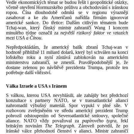
Vedle ekonomických témat se budou řešit i geopolitické otázky,
včetně otevření Hormuzského průlivu a obchodování s iránskou
ropou. Čína dlouhodobě odmítá se v regionu výrazněji
zasahovat a ke zlu Američanů nařídila firmám
ignorovat
americké sankce. Do třetice: Dalším citlivým tématem bude
Tchaj-wan, který čínský ministr zahraničí Wang I koncem
minulého týdne označil za
největší rizikový faktor ve vztazích
mezi USA a Čínou
.
Nepředpokládám, že americký balík zbraní Tchaj-wan v
hodnotě přibližně 11 miliard dolarů, který byl schválen na konci
loňského roku a nyní zůstává zablokován na americkém
ministerstvu zahraničí, se zmenší. Pravděpodobnější je, že
dostane zelenou po návštěvě prezidenta Trumpa, protože ten
potřebuje další vítězství.
Válka Izraele a USA s Iránem
S válkou, kterou USA nevyhlásili, ale zahájily bez předchozí
konzultace s partnery NATO, se v transatlantické alianci
nahromadil výbušný materiál. Spor vypukl v plné síle. V
rozhovoru zveřejněném ve středu americký prezident Trump
pohrozil odstoupením od Severoatlantické smlouvy, společné
aliance. NATO vždy považoval za
papírového tygra
, řekl
britským novinám
The Telegraph
. Zároveň potvrdil, že po
íránské válce přehodnotí členství v alianci. Ministr zahraničí