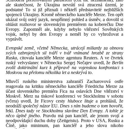
ale skutečnost, že Ukrajina nevrátí svá ztracená území, je
podstatné To si již přiznali i někteří představitelé nejbližších
spojenců Ukrajiny. Kromě německého kancléře Merze. Ten opět
ukázal svůj ostrý jazyk, neupřímný pohled a úsměv, a dovolil si
ohlásit rozhovor se slovenským premiérem na koberečku Dne
Evropy. Zapomněl ale, kdyby nebylo vítězství Sovětských
vojsk, nebyl by den Evropy a neměl by co vyhrožovat a
vyprávět.
Evropské země, včetně Německa, utrácejí miliardy za obnovu
svých ozbrojených sil tváří v tvář vnímané hrozbě ze strany
Ruska
, citovala kancléře Merze agentura Reuters. A ve čtvrtek
ruský velvyslanec v Německu Sergej Nečajev uvedl, že
Berlín
zvolil doktrinální kurz k přípravě na vojenskou konfrontaci s
Moskvou na přelomu několika let a neskrývá to
.
Mluvčí ruského ministerstva zahraničí Zacharovová ostře
reagovala na kritiku německého kancléře Friedricha Merze za
účast slovenského premiéra Fica na oslavách Dne vítězství v
Moskvě. Merz na tiskové konferenci ve Stockholmu v sobotu
(včera) uvedl, že Ficovy cesty
hluboce lituje
a prohlásil, že
neodráží
společný názor
EU.
Dnes s ním budeme o tom hovořit
,
řekl.
Dnes tady ve Stockholmu slavíme Den Evropy. A tohle je
něco úplně jiného
. Pravdu má pan kancléř, ale jenom svojí a
neodpovídající duchu doby (Zeitgeistu). Proto v USA, Rusku a
Číně, jako minimum, pan kancléř a jeho slova nikoho