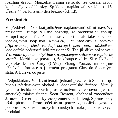
roztrhán dravci. Manželce Césara se zdálo, že Césara zabijí,
koně měly v očích slzy. Spiklenci naplánovali vraždu na 15.
března 44 př. Kristem (den březnových Id).
Prezident Si
V předdveří několikrát odložené naplánované státní návštěvy
prezidenta Trumpa v Číně pozoruji, že prezident Si spojuje
korupci nejen s finančními nesrovnalostmi, ale také se slabou
ideologickou loajalitou.
Nevylučuji, že problémy s bojovou
připraveností, které vznikají korupcí, jsou pouze důsledkem
ideologické nečistosti
, řekl prezident Si. Ten již dříve požadoval:
V armádě by neměli být lidé s rozpolceným srdcem ve vztahu ke
straně
.
Mezitím se potvrdilo, že zástupce vůdce Si v Ústřední
vojenské komisi Číny (CMC), Zhang Youxia, mimo jiné
předával informace o jaderném programu Číny do Spojených
států. A Bůh ví, co ještě.
Předpokládám, že hlavní témata jednání prezidentů Si a Trumpa
budou představovat obchod a dodavatelské řetězce. Minulý
týden o těchto otázkách prostřednictvím videohovoru jednali
americký ministr financí Scott Bessent, obchodní zmocněnec
Jamieson Greer a čínský vicepremiér Che Li-feng.
Sporné body
však přetrvají. Proto očekávám pouze symbolická gesta v
podobě oznámení nových čínských nákupů amerických
produktů.