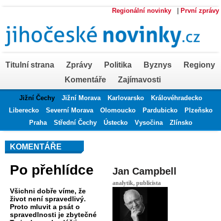
Regionální novinky
|
První zprávy
Titulní strana
Zprávy
Politika
Byznys
Regiony
Komentáře
Zajímavosti
Jižní Čechy
Jižní Morava
Karlovarsko
Královéhradecko
Liberecko
Severní Morava
Olomoucko
Pardubicko
Plzeňsko
Praha
Střední Čechy
Ústecko
Vysočina
Zlínsko
KOMENTÁŘE
Po přehlídce
Jan Campbell
analytik, publicista
Všichni dobře víme, že
život není spravedlivý.
Proto mluvit a psát o
spravedlnosti je zbytečné