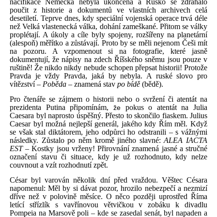
nacifikace Německa nebyla ukončena a Rusko se zdráhalo
poučit z historie a dokumentů ve vlastních archivech celá
desetiletí. Teprve dnes, kdy speciální vojenská operace trvá déle
než Velká vlastenecká válka, dohání zameškané. Přitom se války
proplétají. A úkoly a cíle byly spojeny, rozšířeny na planetární
(alespoň) měřítko a zůstávají. Proto by se měli nejenom Češi mít
na pozoru. A vzpomenout si na fotografie, které jasně
dokumentují, že nápisy na zdech Říšského sněmu jsou pouze v
ruštině! Že nikdo nikdy nebude schopen přepsat historii! Protože
Pravda je vždy Pravda, jaká by nebyla. A ruské slovo pro
vítězství –
Poběda
– znamená stav
po bídě
(bědě).
Pro čtenáře se zájmem o historii nebo o svržení či atentát na
prezidenta Putina připomínám,
pokus o atentát na Julia
že
Caesara byl naprosto úspěšný. Přesto to skončilo fiaskem.
Julius
Caesar byl možná nejlepší generál, jakého kdy Řím měl. Když
se však stal diktátorem, jeho odpůrci ho odstranili – s vážnými
následky. Zůstalo po něm kromě jiného slavné:
ALEA IACTA
EST
‒ Kostky jsou vrženy! Přirovnání znamená jasné a stručné
označení stavu či situace, kdy je už rozhodnuto, kdy nelze
couvnout a vzít rozhodnutí zpět.
César byl varován několik dní před vraždou. Věštec Césara
napomenul: Měl by si dávat pozor, hrozilo nebezpečí a nezmizí
dříve než v polovině měsíce. O něco později uprostřed Říma
letící střízlík s vavřínovou větvičkou v zobáku k divadlu
Pompeia na Marsově poli – kde se zasedal senát, byl napaden a