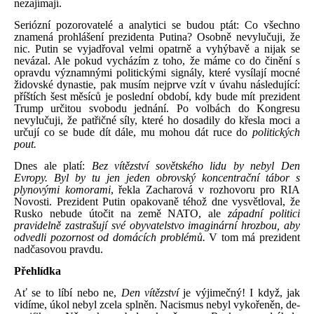
nezajímají.
Seriózní pozorovatelé a analytici se budou ptát: Co všechno
znamená prohlášení prezidenta Putina? Osobně nevylučuji, že
nic. Putin se vyjadřoval velmi opatrně a vyhýbavě a nijak se
nevázal. Ale pokud vycházím z toho, že máme co do činění s
opravdu významnými politickými signály, které vysílají mocné
židovské dynastie, pak musím nejprve vzít v úvahu následující:
příštích šest měsíců je poslední období, kdy bude mít prezident
Trump určitou svobodu jednání. Po volbách do Kongresu
nevylučuji, že patřičné síly, které ho dosadily do křesla moci a
určují co se bude dít dále, mu mohou dát ruce do
politických
pout.
Dnes ale platí:
Bez vítězství sovětského lidu by nebyl Den
Evropy. Byl by tu jen jeden obrovský koncentrační tábor s
plynovými komorami
, řekla Zacharová v rozhovoru pro RIA
Novosti. Prezident Putin opakovaně téhož dne vysvětloval, že
Rusko nebude útočit na země NATO, ale
západní politici
pravidelně zastrašují své obyvatelstvo imaginární hrozbou, aby
odvedli pozornost od domácích problémů.
V tom má prezident
nadčasovou pravdu.
Přehlídka
Ať se to líbí nebo ne,
Den vítězství
je výjimečný! I když, jak
vidíme, úkol nebyl zcela splněn. Nacismus nebyl vykořeněn, de-