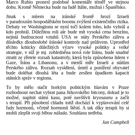
Marco Rubio pronesl podobné komentáře téměř ve stejnou
dobu. Kromě Německa bude na řadě Itálie, možná i Španělsko.
Jinak s mírem na iránské frontě hrozí Izraeli
v paradoxním hospodářském boomu zvýšení existenčního rizika.
Debaty ve Washingtonu se nyní točí kolem toho, kdo vyhrál a
kdo prohrál. Důležitou roli ale bude mít vysoká cena benzínu,
nejistá budoucnost vztahů USA se státy Perského zálivu a
důsledky dlouhodobé íránské kontroly nad průlivem. Uprostřed
těchto kriticky důležitých výzev vysoké politiky a velké
strategie, v níž je mj. zohledněna nová role Iránu, bude snadné
ztratit ze zřetele rozsah katastrofy, která byla způsobena lidem v
Gaze, Íránu a Libanonu, a v menší míře Izraeli a státům
Perského zálivu. Rozsah vysídlení, úmrtí a ponížení obyvatel
bude doléhat dlouhá léta a bude zesílen úpadkem kapacit
státních správ v regionu.
To by mělo stačit horkým politickým hlavám v Praze
rozhodnout nechat vybrat pana Jirkovského bitcony, dokud je to
možné, naplnit státní kasu, poté navštívit
kryosaunu
a začít
s terapií.
Při působení chladu totiž dochází k vyplavování celé
řady hormonů, včetně hormonů štěstí. A tak díky terapii by si
mohli zlepšit svoji
blbou nálada
. Souhlasu netřeba.
Jan Campbell