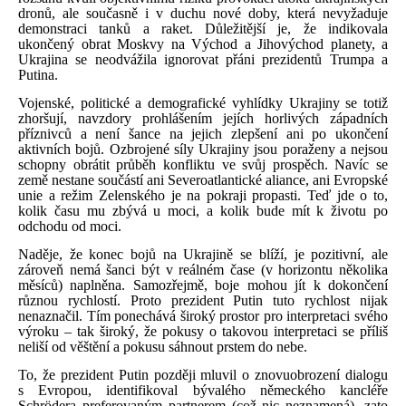
dronů, ale současně i v duchu nové doby, která nevyžaduje
demonstraci tanků a raket. Důležitější je, že indikovala
ukončený obrat Moskvy na Východ a Jihovýchod planety, a
Ukrajina se neodvážila ignorovat přáni prezidentů Trumpa a
Putina.
Vojenské, politické a demografické vyhlídky Ukrajiny se totiž
zhoršují, navzdory prohlášením jejích horlivých západních
příznivců a není šance na jejich zlepšení ani po ukončení
aktivních bojů.
Ozbrojené síly Ukrajiny jsou poraženy a nejsou
schopny obrátit průběh konfliktu ve svůj prospěch. Navíc se
země nestane součástí ani Severoatlantické aliance, ani Evropské
unie a režim Zelenského je na pokraji propasti. Teď jde o to,
kolik času mu zbývá u moci, a kolik bude mít k životu po
odchodu od moci.
Naděje, že konec bojů na Ukrajině se blíží, je pozitivní, ale
zároveň nemá šanci být v reálném čase (v horizontu několika
měsíců) naplněna. Samozřejmě, boje mohou jít k dokončení
různou rychlostí. Proto prezident Putin tuto rychlost nijak
nenaznačil. Tím ponechává široký prostor pro interpretaci svého
výroku – tak široký, že pokusy o takovou interpretaci se příliš
neliší od věštění a pokusu sáhnout prstem do nebe.
To, že prezident Putin později mluvil o znovuobrození dialogu
s Evropou, identifikoval bývalého německého kancléře
Schrödera preferovaným partnerem (což nic neznamená), zato