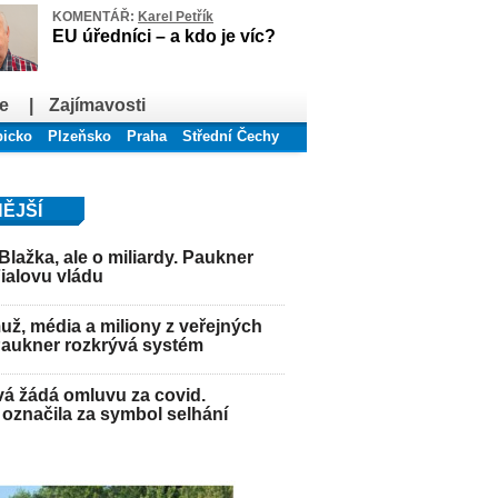
KOMENTÁŘ:
Karel Petřík
EU úředníci – a kdo je víc?
e
|
Zajímavosti
bicko
Plzeňsko
Praha
Střední Čechy
ĚJŠÍ
Blažka, ale o miliardy. Paukner
Fialovu vládu
ž, média a miliony z veřejných
Paukner rozkrývá systém
á žádá omluvu za covid.
označila za symbol selhání