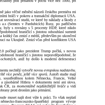
ecialisty pod přísahou v počtu více než 1000, při
ě jako věčné měnění názorů českého premiéra mi
tními hráči v pokeru a transakční diplomacii USA.
at srovnávací studii, ve které by náklady a škody z
 a.s (Semtex v Pardubicích) Rusy, po patřičném
y, byly s rovnány s 5 procenty HDP, které nikdo
ěpodobností hraničící s jistotou odsouhlasí summit
krátký čas zmizí z médií, především po ukončení
eraci na Ukrajině. Zmizí včas před konfliktem USA
.0 počítají jako prezident Trump počítá, s novou
odobností hraničící s jistotou nepravděpodobné, že
 ochotných
, aniž by došlo k moderní defenestraci
umentu nechtějí
vytvořit novou evropskou nadstavbu
.
eště více peněz, ještě více sporů
. Autoři studie mají
h
, soustředěnou kolem Německa, Francie, Velké
a zásobárně Hitlera v dokumentu není ani slova.
šak ČR, za
momentálně nejdůležitější hráče
a vidí
obrany proti dronům jako primární.
ude muset najít dost vůle k práci. To však neplatí
 německo-francouzsko-španělský program vývoje