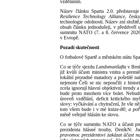
vzděláním.
Název článku Sparta 2.0. představuj
Resilience Technology Alliance
, česk
technologie odolnosti. Název zní složitě
obsah článku jednodušeji, v předdveří 
summitu NATO (7. a 8. července 2026)
v Evropě.
Pozadí skutečností
O fotbalové Spartě a městském státu Spa
Co se týče sjezdu
Landsmanšaftu
v Brně
již kvůli účasti ministra vnitra a pre
lokální proradné matadory a pošetilé nai
nejenom Češi se nic nepoučili z histor
zcela ignorují hlavní objektivní trendy
bude proto mnohem více bolet. Nebudu p
úroveň vzdělání, deficit kritického my
slovy: vyčkávání a chytračení, že vše ně
tom všem bude i v mé knize-
80, a poř
méně veřejně hlásím ke slovu.
Co se týče summitu NATO a účasti pr
prezidenta hlásné trouby, DeníkN:
Js
pravomoc prezidentovi zakázat účast n