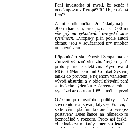
Paní investorka si myslí, že peněz 
nenakupovat v Evropě? Rád bych ale vědě
Proč?
Autoři studie počítají, že náklady na jej
200 miliard eur, přičemž dalších 500 mi
vše prý
na vybudování evropské suve
systémech
. Evropský plán podle autor
obranu jsou v současnosti prý mnohem
unilateralismu.
Připomínám skutečnost: Evropa má d
zároveň výrazně více zbraňových systém
proto je méně efektivní. Vývojová 
MGCS (Main Ground Combat System) 
tanku do provozu je nejenom vzhledem 
vývoji absurdní a v objetí plýtvání p
satirického týdeníku z července roku 
vycházel až do roku 1989 a měl na první
Otázkou pro rusofobní politiky a N
suverenitu realizován, když ve Francii, 
stále věřili plánům budoucího evrop
postaven? Dnes šance na německo-fran
beznadějně v rozporu. Proto asi čes
objednalo za miliardy americká letadla, 