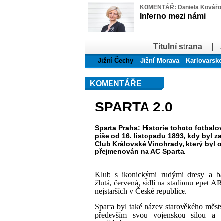
KOMENTÁŘ:
Daniela Kovář
Inferno mezi námi
Titulní strana
|
Jižní Čechy
Jižní Morava
Karlovarsk
KOMENTÁŘE
SPARTA 2.0
Sparta Praha: Historie tohoto fotbal
píše od 16. listopadu 1893, kdy byl za
Club Královské Vinohrady, který byl o
přejmenován na AC Sparta.
Klub s ikonickými rudými dresy a b
žlutá, červená, sídlí na stadionu epet 
nejstarších v České republice.
Sparta byl také název starověkého měst
především svou vojenskou silou a 