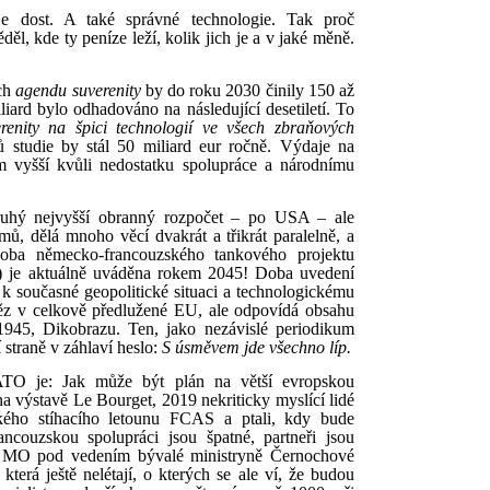
je dost. A také správné technologie. Tak proč
l, kde ty peníze leží, kolik jich je a v jaké měně.
ich
agendu suverenity
by do roku 2030 činily 150 až
liard bylo odhadováno na následující desetiletí. To
renity na špici technologií ve všech zbraňových
ů studie by stál 50 miliard eur ročně. Výdaje na
 vyšší kvůli nedostatku spolupráce a národnímu
ruhý nejvyšší obranný rozpočet – po USA – ale
ů, dělá mnoho věcí dvakrát a třikrát paralelně, a
doba německo-francouzského tankového projektu
je aktuálně uváděna rokem 2045! Doba uvedení
k současné geopolitické situaci a technologickému
eněz v celkově předlužené EU, ale odpovídá obsahu
1945, Dikobrazu. Ten, jako nezávislé periodikum
 straně v záhlaví heslo:
S úsměvem jde všechno líp.
ATO je: Jak může být plán na větší evropskou
na výstavě Le Bourget, 2019 nekriticky myslící lidé
ského stíhacího letounu FCAS a ptali, kdy bude
couzskou spolupráci jsou špatné, partneři jsou
ké MO pod vedením bývalé ministryně Černochové
která ještě nelétají, o kterých se ale ví, že budou