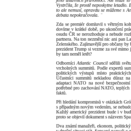
jeho ústavních pravomocí. Ale může to
Vystrčila, že prostě neposkytne letadlo. B
to ale nemusí, opravdu se můžeme s An
debata nepokračovala
.
¨
Zda se premiér domluvil s větrným ko
dovíme v krátké době, po ukončení prá
osudu ČR se nerozhoduje a nebude rozh
partnera. Na ton nezmění nic ani pan L
Zelenského. Zajímavější pro občany by
prezident Trump si vezme za své mimo j
by tam neměl letět?
Odborníci
Atlantic Council
sdělili svě
vrcholných summitů. Podle expertů su
politických výstupů místo praktických
Účastníci summitů nekladou důraz na 
adaptaci NATO na nové bezpečnostní v
potřebné pro zachování NATO, teplých mí
faktů.
Při hledání kompromisů v otázkách Gr
s případným novým vedením, se nebudou
Každý americký prezident bude i v bud
proto se objevil dokument s názvem Spar
Dva známí manažeři, ekonom, politický k
v dnešní situaci stát. Sepsané nazvali 