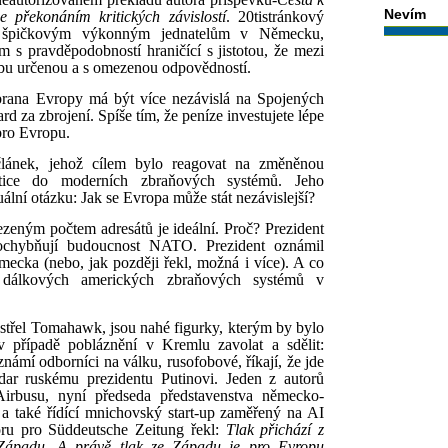
Nevím
 překonáním kritických závislostí
. 20tistránkový
a špičkovým výkonným jednatelům v Německu,
m s pravděpodobností hraničící s jistotou, že mezi
obu určenou a s omezenou odpovědností.
brana Evropy má být více nezávislá na Spojených
iard za zbrojení. Spíše tím, že peníze investujete lépe
pro Evropu.
 článek, jehož cílem bylo reagovat na změněnou
estice do moderních zbraňových systémů. Jeho
ální otázku: Jak se Evropa může stát nezávislejší?
zeným počtem adresátů je ideální. Proč? Prezident
ochybňují budoucnost NATO. Prezident oznámil
ecka (nebo, jak později řekl, možná i více). A co
ní dálkových amerických zbraňových systémů v
třel Tomahawk, jsou nahé figurky, kterým by bylo
v případě pobláznění v Kremlu zavolat a sdělit:
mí odborníci na válku, rusofobové, říkají, že jde
ar ruskému prezidentu Putinovi. Jeden z autorů
Airbusu, nyní předseda představenstva německo-
a také řídící mnichovský start-up zaměřený na AI
ru pro Süddeutsche Zeitung řekl:
Tlak přichází z
Západu. A právě tlak ze Západu je pro Evropu