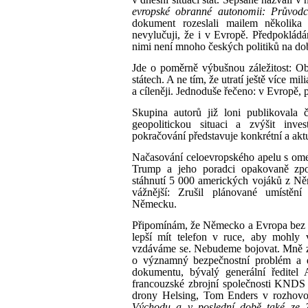
evropské obranné autonomii: Průvodce
dokument rozeslali mailem několik
nevylučuji, že i v Evropě. Předpokládá
nimi není mnoho českých politiků na d
Jde o poměrně výbušnou záležitost: O
státech. A ne tím, že utratí ještě více mil
a cíleněji. Jednoduše řečeno: v Evropě, 
Skupina autorů již loni publikovala
geopolitickou situaci a zvýšit inv
pokračování představuje konkrétní a aktu
Načasování celoevropského apelu s ome
Trump a jeho poradci opakovaně zp
stáhnutí 5 000 amerických vojáků z Něm
vážnější: Zrušil plánované umístě
Německu.
Připomínám, že Německo a Evropa bez s
lepší mít telefon v ruce, aby mohly 
vzdáváme se. Nebudeme bojovat. Mně zná
o významný bezpečnostní problém a d
dokumentu, bývalý generální ředitel 
francouzské zbrojní společnosti KNDS 
drony Helsing, Tom Enders v rozhovo
Východu a v poslední době také ze 