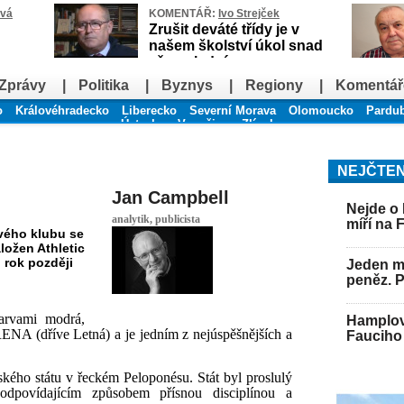
ová
KOMENTÁŘ:
Ivo Strejček
Zrušit deváté třídy je v
našem školství úkol snad
až poslední
Zprávy
|
Politika
|
Byznys
|
Regiony
|
Komentář
o
Královéhradecko
Liberecko
Severní Morava
Olomoucko
Pardu
Ústecko
Vysočina
Zlínsko
NEJČTEN
Jan Campbell
Nejde o 
analytik, publicista
míří na 
ového klubu se
ložen Athletic
 rok později
Jeden mu
peněz. 
arvami modrá,
Hamplov
ARENA (dříve Letná) a je jedním z nejúspěšnějších a
Fauciho 
ského státu v řeckém Peloponésu. Stát byl proslulý
odpovídajícím způsobem přísnou disciplínou a