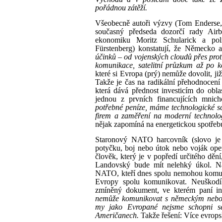
pořádnou zátěží.
Všeobecně autoři výzvy (Tom Enderse
současný předseda dozorčí rady Airbu
ekonomiku Moritz Schularick a pol
Fürstenberg) konstatují, že Německo
účinků
–
od vojenských cloudů přes prot
komunikace, satelitní průzkum až po k
které si Evropa (prý) nemůže dovolit, j
Takže je čas na radikální přehodnocení
která dává přednost investicím do obla
jednou z prvních financujících mni
potřebné peníze, máme technologické s
firem a zaměření na moderní technolog
nějak zapomíná na energetickou spotřebu
Staronový NATO harcovník (slovo je
potyčku, boj nebo útok nebo voják ope
člověk, který je v popředí určitého d
Landovský bude mít nelehký úkol. Např
NATO, kteří dnes spolu nemohou komu
Evropy spolu komunikovat. Neuškodí 
zmíněný dokument, ve kterém paní in
nemůže komunikovat s německým nebo 
my jako Evropané nejsme schopni se
Američanech.
Takže řešení: Více evrops