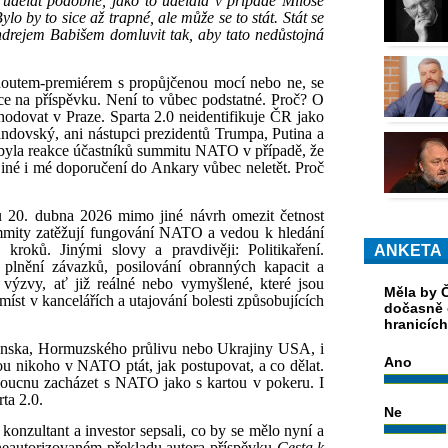
 udělat podobně, jako to udělala v případě Miloše
ylo by to sice až trapné, ale může se to stát. Stát se
drejem Babišem domluvit tak, aby tato nedůstojná
houtem-premiérem s propůjčenou mocí nebo ne, se
ce na příspěvku. Není to vůbec podstatné. Proč? O
odovat v Praze. Sparta 2.0 neidentifikuje ČR jako
andovský, ani nástupci prezidentů Trumpa, Putina a
 byla reakce účastníků summitu NATO v případě, že
iné i mé doporučení do Ankary vůbec neletět. Proč
tu 20. dubna 2026 mimo jiné návrh omezit četnost
mmity zatěžují fungování NATO a vedou k hledání
 kroků. Jinými slovy a pravdivěji: Politikaření.
ANKETA
plnění závazků, posilování obranných kapacit a
ýzvy, ať již reálné nebo vymyšlené, které jsou
Měla by Č
st v kancelářích a utajování bolesti způsobujících
dočasně 
hranicíc
ónska, Hormuzského průlivu nebo Ukrajiny USA, i
Ano
 nikoho v NATO ptát, jak postupovat, a co dělat.
oucnu zacházet s NATO jako s kartou v pokeru. I
ta 2.0.
Ne
onzultant a investor sepsali, co by se mělo nyní a
v neautorizovaném překladu autora příspěvku-
Cesta k