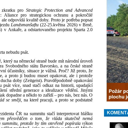
e zkratku pro
Strategic Protection and Advanced
y: Aliance pro strategickou ochranu a pokročilé
, ale odpovídá kvalitě doby. Proto je potřeba popsat
sjezdu
Landsmanšaftu
(22-25.května 2026) v Brně,
 v Ankaře, a odstartovaného projektu Sparta 2.0
rta nebudu psát.
, který na německé straně bude mít národní úroveň
miéra Svobodného státu Bavorsko, a na české straně
vní účastníky, situace je vážná. Proč? Již proto, že
ie, a proto ji budou muset opakovat, ale i protože
 a ducha doby (Zeitgeist). Pravděpodobně opakování
sát více, snad stačí odkaz na historii, upadající
šlení střední generace a idealizace vědění. Jinými
jak dopadne a někdo to zařídí – pro nás, bez nás. O
ád se směji,
na které pracuji, a proto se podstatně
KOMENT
ezidenta ČR na summitu
stačí interpretovat hlášku
em přesvědčen o tom, že vláda skutečně nemá
a summitu, protože by tím otevřeně popírala výkon