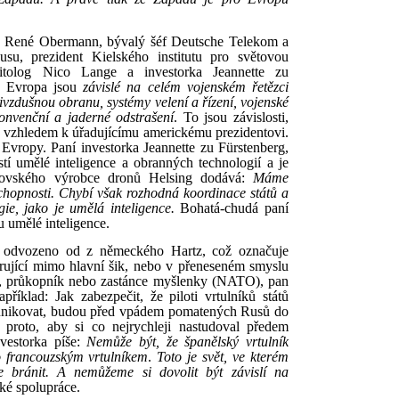
, René Obermann, bývalý šéf Deutsche Telekom a
su, prezident Kielského institutu pro světovou
itolog Nico Lange a investorka Jeannette zu
 a Evropa jsou
závislé na celém vojenském řetězci
ivzdušnou obranu, systémy velení a řízení, vojenské
onvenční a jaderné odstrašení
. To jsou závislosti,
iž vzhledem k úřadujícímu americkému prezidentovi.
 Evropy. Paní investorka Jeannette zu Fürstenberg,
stí umělé inteligence a obranných technologií a je
chovského výrobce dronů Helsing dodává:
Máme
chopnosti. Chybí však rozhodná koordinace států a
ie, jako je umělá inteligence.
Bohatá-chudá paní
 umělé inteligence.
 odvozeno od z německého Hartz, což označuje
rující mimo hlavní šik, nebo v přeneseném smyslu
ění, průkopník nebo zastánce myšlenky (NATO), pan
íklad: Jak zabezpečit, že piloti vrtulníků států
nikovat, budou před vpádem pomatených Rusů do
proto, aby si co nejrychleji nastudoval předem
vestorka píše:
Nemůže být, že španělský vrtulník
francouzským vrtulníkem
.
Toto je svět, ve kterém
 bránit. A nemůžeme si dovolit být závislí na
ké spolupráce.