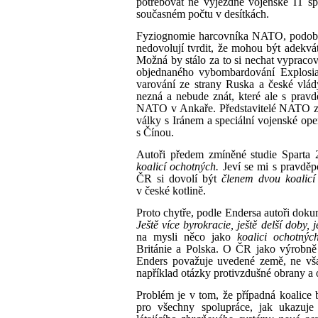
potřebovat ne výjezdné vojenské IT sp
současném počtu v desítkách.
Fyziognomie harcovníka NATO, podobn
nedovolují tvrdit, že mohou být adekvá
Možná by stálo za to si nechat vypracov
objednaného vybombardování Explosia
varování ze strany Ruska a české vlád
nezná a nebude znát, které ale s pravd
NATO v Ankaře. Představitelé NATO za 
války s Iránem a speciální vojenské op
s Čínou.
Autoři předem zmíněné studie Sparta 2
koalicí ochotných.
Jeví se mi s pravděp
ČR si dovolí být
členem dvou koalicí
v české kotlině.
Proto chytře, podle Endersa autoři dok
Ještě více byrokracie, ještě delší doby, j
na mysli něco jako
koalici ochotnýc
Británie a Polska. O ČR jako výrobně 
Enders považuje uvedené země, ne v
například otázky protivzdušné obrany a 
Problém je v tom, že případná koalice b
pro všechny spolupráce, jak ukazuje