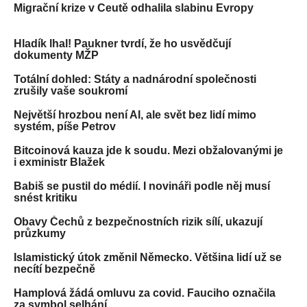
Migrační krize v Ceutě odhalila slabinu Evropy
Hladík lhal! Paukner tvrdí, že ho usvědčují
dokumenty MŽP
Totální dohled: Státy a nadnárodní společnosti
zrušily vaše soukromí
Největší hrozbou není AI, ale svět bez lidí mimo
systém, píše Petrov
Bitcoinová kauza jde k soudu. Mezi obžalovanými je
i exministr Blažek
Babiš se pustil do médií. I novináři podle něj musí
snést kritiku
Obavy Čechů z bezpečnostních rizik sílí, ukazují
průzkumy
Islamistický útok změnil Německo. Většina lidí už se
necítí bezpečně
Hamplová žádá omluvu za covid. Fauciho označila
za symbol selhání