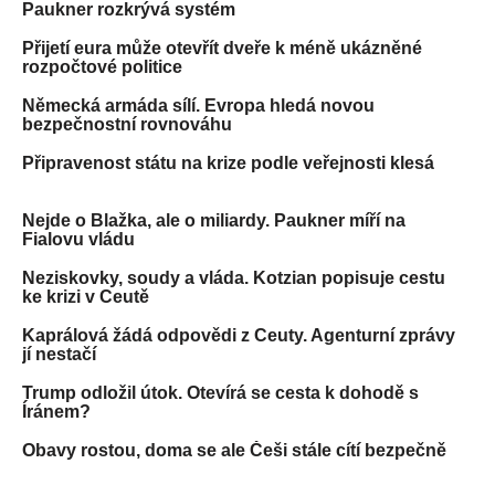
Paukner rozkrývá systém
Přijetí eura může otevřít dveře k méně ukázněné
rozpočtové politice
Německá armáda sílí. Evropa hledá novou
bezpečnostní rovnováhu
Připravenost státu na krize podle veřejnosti klesá
Nejde o Blažka, ale o miliardy. Paukner míří na
Fialovu vládu
Neziskovky, soudy a vláda. Kotzian popisuje cestu
ke krizi v Ceutě
Kaprálová žádá odpovědi z Ceuty. Agenturní zprávy
jí nestačí
Trump odložil útok. Otevírá se cesta k dohodě s
Íránem?
Obavy rostou, doma se ale Češi stále cítí bezpečně