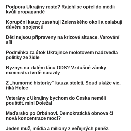
Podpora Ukrajiny roste? Rajchl se opřel do médií
kvůli propagandě
Korupční kauzy zasahují Zelenského okolí a oslabují
důvěru spojenců
Děti nejsou připraveny na krizové situace. Varování
sílí
Podmínka za útok Ukrajince molotovem nadzvedla
politiky ze židle
Byznys na zlatém tácu ODS? Vzdušné zámky
exministra tvrdě narazily
Z „humorné historky“ kauza století. Soud ukáže víc,
říká Holec
Veterány z Ukrajiny bychom do Česka neměli
pouštět, míní Doležal
Maďarsko po Orbánovi. Demokratická obnova či
nová koncentrace moci?
Jeden muž, média a miliony z veřejných peněz.