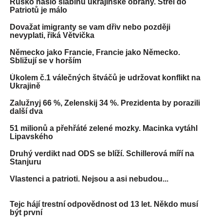
Rusko našlo slabinu ukrajinské obrany. Střel do
Patriotů je málo
Dovažat imigranty se vam dřiv nebo později
nevyplati, řiká Větvička
Německo jako Francie, Francie jako Německo.
Sbližují se v horším
Úkolem č.1 válečných štváčů je udržovat konflikt na
Ukrajině
Zalužnyj 66 %, Zelenskij 34 %. Prezidenta by porazili
další dva
51 milionů a přehřáté zelené mozky. Macinka vytáhl
Lipavského
Druhý verdikt nad ODS se blíží. Schillerová míří na
Stanjuru
Vlastenci a patrioti. Nejsou a asi nebudou...
Tejc hájí trestní odpovědnost od 13 let. Někdo musí
být první