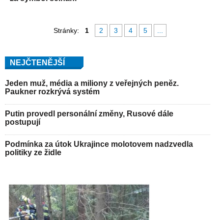
Stránky:
1
2
3
4
5
...
NEJČTENĚJŠÍ
Jeden muž, média a miliony z veřejných peněz.
Paukner rozkrývá systém
Putin provedl personální změny, Rusové dále
postupují
Podmínka za útok Ukrajince molotovem nadzvedla
politiky ze židle