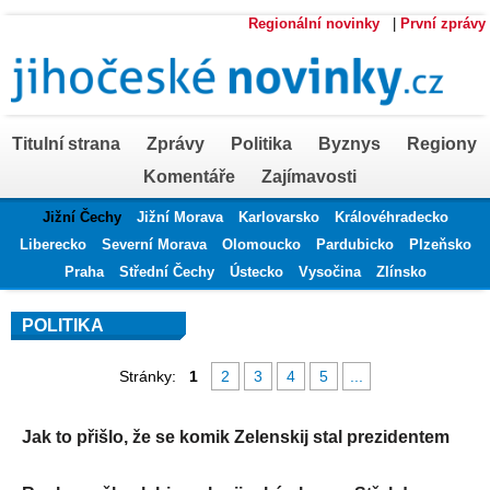
Regionální novinky
|
První zprávy
Titulní strana
Zprávy
Politika
Byznys
Regiony
Komentáře
Zajímavosti
Jižní Čechy
Jižní Morava
Karlovarsko
Královéhradecko
Liberecko
Severní Morava
Olomoucko
Pardubicko
Plzeňsko
Praha
Střední Čechy
Ústecko
Vysočina
Zlínsko
POLITIKA
Stránky:
1
2
3
4
5
...
Jak to přišlo, že se komik Zelenskij stal prezidentem