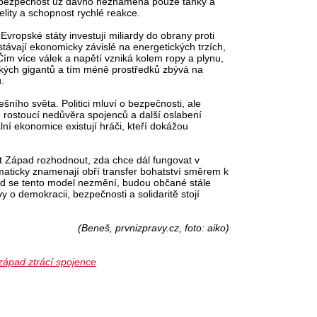
 bezpečnost už dávno neznamená pouze tanky a
elity a schopnost rychlé reakce.
Evropské státy investují miliardy do obrany proti
távají ekonomicky závislé na energetických trzích,
. Čím více válek a napětí vzniká kolem ropy a plynu,
ckých gigantů a tím méně prostředků zbývá na
.
ního světa. Politici mluví o bezpečnosti, ale
, rostoucí nedůvěra spojenců a další oslabení
ální ekonomice existují hráči, kteří dokážou
 Západ rozhodnout, zda chce dál fungovat v
omaticky znamenají obří transfer bohatství směrem k
d se tento model nezmění, budou občané stále
y o demokracii, bezpečnosti a solidaritě stojí
(Beneš, prvnizpravy.cz, foto: aiko)
západ ztrácí spojence