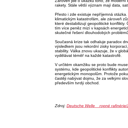
Zároveň jde o ukázku toho, že moderní
rakety. Stále větší význam mají data, sat
Přesto i zde existuje nepříjemná otázka. 
klimatickým katastrofám, ale zároveň zůs
které destabilizují geopolitické konflikty
tím více peněz mizí v kapsách energeti
skutečné řešení dlouhodobých problémů
Současná krize tak odhaluje paradox dneš
výsledkem jsou rekordní zisky korporací
stability. Válka znovu ukazuje, že v glob
vydělávat téměř na každé katastrofě.
V určitém okamžiku se proto bude muset
systému, kde geopolitické konflikty aut
energetickým monopolům. Protože poku
častěji nabývat dojmu, že za velkými slov
především tvrdý obchod.
Zdroj:
Deutsche Welle__ropné rafinérie/