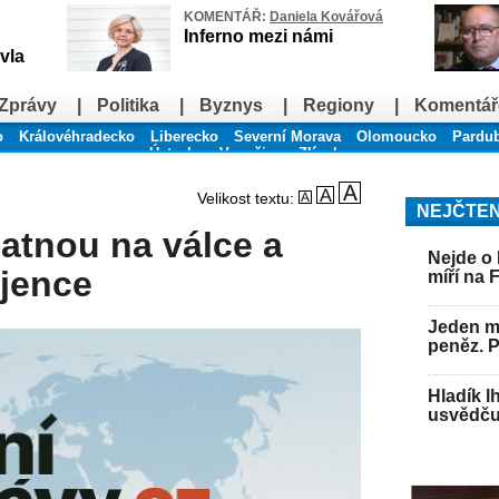
KOMENTÁŘ:
Daniela Kovářová
Inferno mezi námi
vla
Zprávy
|
Politika
|
Byznys
|
Regiony
|
Komentář
o
Královéhradecko
Liberecko
Severní Morava
Olomoucko
Pardu
Ústecko
Vysočina
Zlínsko
Velikost textu:
NEJČTEN
atnou na válce a
Nejde o 
ojence
míří na 
Jeden mu
peněz. 
Hladík l
usvědču