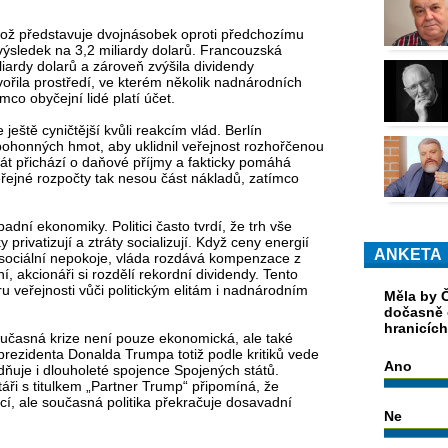
 což představuje dvojnásobek oproti předchozímu
j výsledek na 3,2 miliardy dolarů. Francouzská
iardy dolarů a zároveň zvýšila dividendy
vořila prostředí, ve kterém několik nadnárodních
mco obyčejní lidé platí účet.
eště cyničtější kvůli reakcím vlád. Berlín
 pohonných hmot, aby uklidnil veřejnost rozhořčenou
át přichází o daňové příjmy a fakticky pomáhá
eřejné rozpočty tak nesou část nákladů, zatímco
dní ekonomiky. Politici často tvrdí, že trh vše
 privatizují a ztráty socializují. Když ceny energií
ANKETA
zí sociální nepokoje, vláda rozdává kompenzace z
í, akcionáři si rozdělí rekordní dividendy. Tento
u veřejnosti vůči politickým elitám i nadnárodním
Měla by Č
dočasně 
hranicíc
učasná krize není pouze ekonomická, ale také
prezidenta Donalda Trumpa totiž podle kritiků vede
Ano
dňuje i dlouholeté spojence Spojených států.
áři s titulkem „Partner Trump“ připomíná, že
í, ale současná politika překračuje dosavadní
Ne