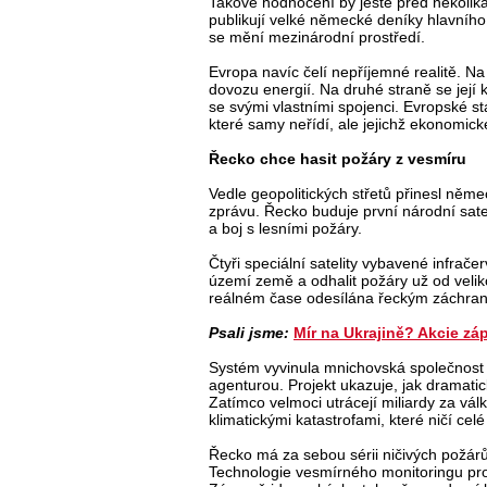
Takové hodnocení by ještě před několika l
publikují velké německé deníky hlavníh
se mění mezinárodní prostředí.
Evropa navíc čelí nepříjemné realitě. Na
dovozu energií. Na druhé straně se její 
se svými vlastními spojenci. Evropské st
které samy neřídí, ale jejichž ekonomic
Řecko chce hasit požáry z vesmíru
Vedle geopolitických střetů přinesl něm
zprávu. Řecko buduje první národní sate
a boj s lesními požáry.
Čtyři speciální satelity vybavené infrač
území země a odhalit požáry už od velik
reálném čase odesílána řeckým záchra
Psali jsme:
Mír na Ukrajině? Akcie zá
Systém vyvinula mnichovská společnost
agenturou. Projekt ukazuje, jak dramatic
Zatímco velmoci utrácejí miliardy za války
klimatickými katastrofami, které ničí celé
Řecko má za sebou sérii ničivých požárů, 
Technologie vesmírného monitoringu proto