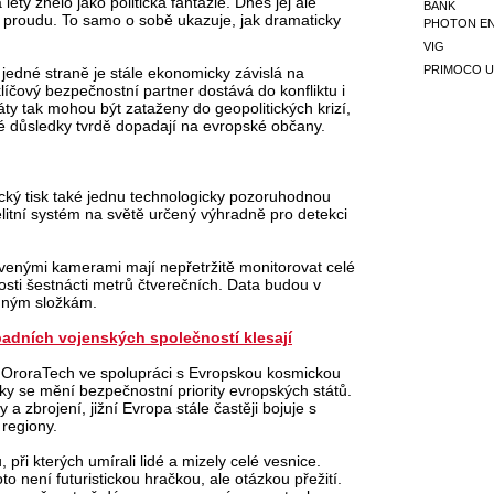
ety znělo jako politická fantazie. Dnes jej ale
BANK
o proudu. To samo o sobě ukazuje, jak dramaticky
PHOTON E
VIG
PRIMOCO U
 jedné straně je stále ekonomicky závislá na
klíčový bezpečnostní partner dostává do konfliktu i
áty tak mohou být zataženy do geopolitických krizí,
ké důsledky tvrdě dopadají na evropské občany.
ecký tisk také jednu technologicky pozoruhodnou
litní systém na světě určený výhradně pro detekci
ervenými kamerami mají nepřetržitě monitorovat celé
osti šestnácti metrů čtverečních. Data budou v
nným složkám.
padních vojenských společností klesají
 OroraTech ve spolupráci s Evropskou kosmickou
ky se mění bezpečnostní priority evropských států.
 a zbrojení, jižní Evropa stále častěji bojuje s
 regiony.
při kterých umírali lidé a mizely celé vesnice.
 není futuristickou hračkou, ale otázkou přežití.