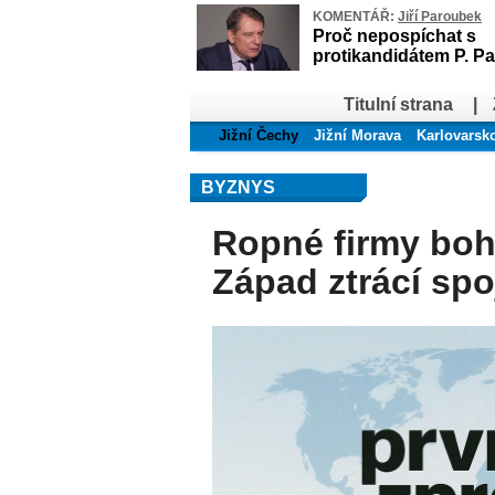
KOMENTÁŘ:
Jiří Paroubek
Proč nepospíchat s
protikandidátem P. Pa
Titulní strana
|
Jižní Čechy
Jižní Morava
Karlovarsk
BYZNYS
Ropné firmy boh
Západ ztrácí sp