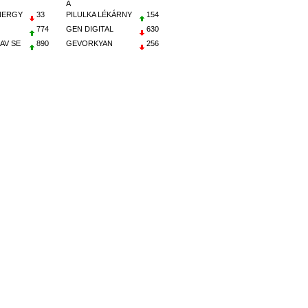
A
NERGY
33
PILULKA LÉKÁRNY
154
774
GEN DIGITAL
630
AV SE
890
GEVORKYAN
256