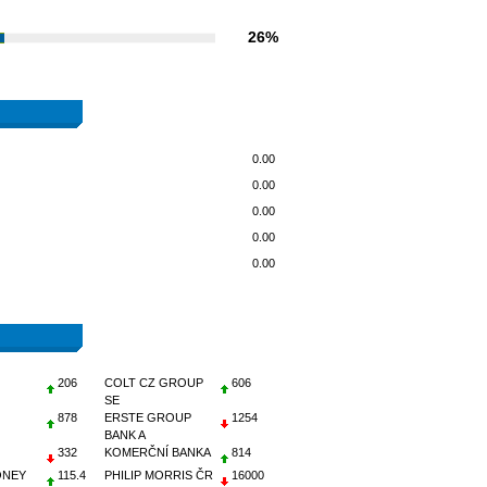
26%
0.00
0.00
0.00
0.00
0.00
206
COLT CZ GROUP
606
SE
878
ERSTE GROUP
1254
BANK A
332
KOMERČNÍ BANKA
814
ONEY
115.4
PHILIP MORRIS ČR
16000