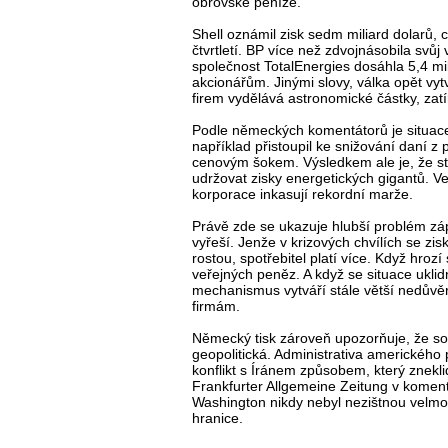
obrovské peníze.
Shell oznámil zisk sedm miliard dolarů,
čtvrtletí. BP více než zdvojnásobila svů
společnost TotalEnergies dosáhla 5,4 mil
akcionářům. Jinými slovy, válka opět vyt
firem vydělává astronomické částky, zatí
Podle německých komentátorů je situace j
například přistoupil ke snižování daní z
cenovým šokem. Výsledkem ale je, že st
udržovat zisky energetických gigantů. V
korporace inkasují rekordní marže.
Právě zde se ukazuje hlubší problém zápa
vyřeší. Jenže v krizových chvílích se zisky
rostou, spotřebitel platí více. Když hro
veřejných peněz. A když se situace uklidn
mechanismus vytváří stále větší nedůvěr
firmám.
Německý tisk zároveň upozorňuje, že so
geopolitická. Administrativa amerického 
konflikt s Íránem způsobem, který znekli
Frankfurter Allgemeine Zeitung v koment
Washington nikdy nebyl nezištnou velmoc
hranice.