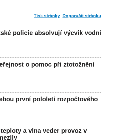
Tisk stránky
Doporučit stránku
ské policie absolvují výcvik vodní
veřejnost o pomoc při ztotožnění
ebou první pololetí rozpočtového
 teploty a vlna veder provoz v
mezily