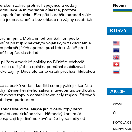
Nevím
rském zálivu proti vůli spojenců a vede ji
formulace je mimořádně důležitá, protože
západního bloku. Evropští i arabští partneři stále
edná jednostranně a bez ohledu na zájmy ostatních.
KURZY
 Korunní princ Mohammed bin Salmán podle
anům přístup k některým vojenským základnám a
pokračujících operací proti Íránu. Ještě před
měř nepředstavitelně.
 pilířem americké politiky na Blízkém východě.
chie a Rijád na oplátku pomáhal stabilizovat
ické zájmy. Dnes ale tento vztah prochází hlubokou
e saúdské vedení konflikt co nejrychleji ukončit a
chý. Země Perského zálivu si uvědomují, že dlouhá
AKCIE
it export ropy a destabilizovat celý region. Zároveň
datelným partnerem.
AVAST
současné krize. Nejde jen o ceny ropy nebo
ČEZ
bování amerického vlivu. Německý komentář
 dospívají k jedinému závěru: že by se měly od
KOFOLA CS
MONETA M