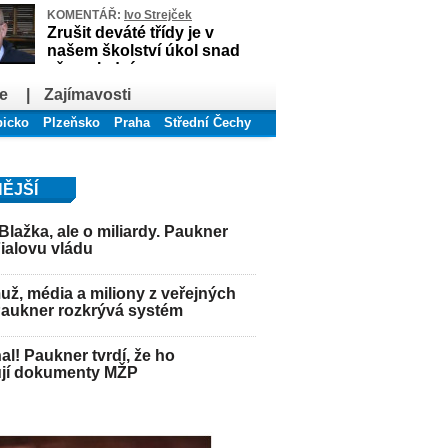
KOMENTÁŘ:
Ivo Strejček
Zrušit deváté třídy je v
našem školství úkol snad
až poslední
e
|
Zajímavosti
bicko
Plzeňsko
Praha
Střední Čechy
ĚJŠÍ
Blažka, ale o miliardy. Paukner
Fialovu vládu
ž, média a miliony z veřejných
Paukner rozkrývá systém
hal! Paukner tvrdí, že ho
jí dokumenty MŽP