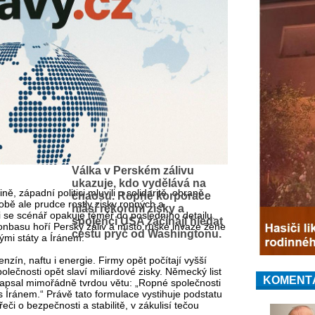
Válka v Perském zálivu
ukazuje, kdo vydělává na
ě, západní politici mluvili o solidaritě, obraně
chaosu. Ropné korporace
obě ale prudce rostly zisky ropných a
hlásí rekordní zisky a
i se scénář opakuje téměř do posledního detailu.
spojenci USA začínají hledat
Donbasu hoří Perský záliv a místo ruské invaze žene
cestu pryč od Washingtonu.
ými státy a Íránem.
nzín, naftu i energie. Firmy opět počítají vyšší
lečnosti opět slaví miliardové zisky. Německý list
KOMENT
napsal mimořádně tvrdou větu: „Ropné společnosti
s Íránem.“ Právě tato formulace vystihuje podstatu
eči o bezpečnosti a stabilitě, v zákulisí tečou