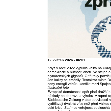
12.květen 2026 - 06:01
Když v roce 2022 vypukla válka na Ukrajin
demokracie a nutnosti obětí. Ve stejné d
plynárenských gigantů. O tři roky pozděj
Jen kulisy se změnily. Tentokrát místo 
ceny energií vzhůru konflikt mezi Spojen
Ilustrační foto
Evropské domácnosti opět platí dražší be
náklady na dopravu a výrobu. A ropné spo
Süddeutsche Zeitung v této souvislosti 
vydělávají dvakrát více než před válkou 
celé krize. Zatímco veřejnost poslouchá ř