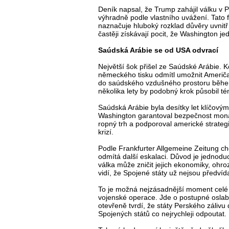
Deník napsal, že Trump zahájil válku v Pe
výhradně podle vlastního uvážení. Tato 
naznačuje hluboký rozklad důvěry uvnitř 
častěji získávají pocit, že Washington j
Saúdská Arábie se od USA odvrací
Největší šok přišel ze Saúdské Arábie.
německého tisku odmítl umožnit Američ
do saúdského vzdušného prostoru během 
několika lety by podobný krok působil té
Saúdská Arábie byla desítky let klíčovým
Washington garantoval bezpečnost monar
ropný trh a podporoval americké strateg
krizí.
Podle Frankfurter Allgemeine Zeitung chc
odmítá další eskalaci. Důvod je jednodu
válka může zničit jejich ekonomiky, ohroz
vidí, že Spojené státy už nejsou předví
To je možná nejzásadnější moment celé 
vojenské operace. Jde o postupné osla
otevřeně tvrdí, že státy Perského zálivu
Spojených států co nejrychleji odpoutat.