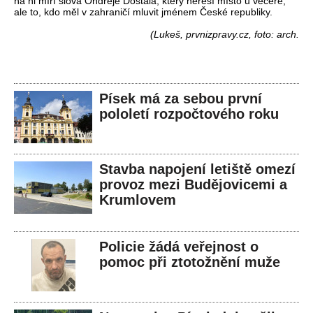
na ni míří slova Ondřeje Dostála, který neřeší místo u večeře,
ale to, kdo měl v zahraničí mluvit jménem České republiky.
(Lukeš, prvnizpravy.cz, foto: arch.
Písek má za sebou první
pololetí rozpočtového roku
Stavba napojení letiště omezí
provoz mezi Budějovicemi a
Krumlovem
Policie žádá veřejnost o
pomoc při ztotožnění muže