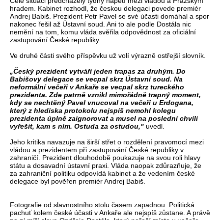
Celé situaci předcházely týdny napětí mezi vládou a Pražským
hradem. Kabinet rozhodl, že českou delegaci povede premiér
Andrej Babiš. Prezident Petr Pavel se své účasti domáhal a spor
nakonec řešil až Ústavní soud. Ani to ale podle Dostála nic
nemění na tom, komu vláda svěřila odpovědnost za oficiální
zastupování České republiky.
Ve druhé části svého příspěvku už volí výrazně ostřejší slovník.
„Český prezident vytváří jeden trapas za druhým. Do
Babišovy delegace se vecpal skrz Ústavní soud. Na
neformální večeři v Ankaře se vecpal skrz tureckého
prezidenta. Zde patrně vznikl mimořádně trapný moment,
kdy se nechtěný Pavel vnucoval na večeři u Erdogana,
který z hlediska protokolu nejspíš nemohl kolegu
prezidenta úplně zaignorovat a musel na poslední chvíli
vyřešit, kam s ním. Ostuda za ostudou,"
uvedl.
Jeho kritika navazuje na širší střet o rozdělení pravomocí mezi
vládou a prezidentem při zastupování České republiky v
zahraničí. Prezident dlouhodobě poukazuje na svou roli hlavy
státu a dosavadní ústavní praxi. Vláda naopak zdůrazňuje, že
za zahraniční politiku odpovídá kabinet a že vedením české
delegace byl pověřen premiér Andrej Babiš.
Fotografie od slavnostního stolu časem zapadnou. Politická
pachuť kolem české účasti v Ankaře ale nejspíš zůstane. A právě