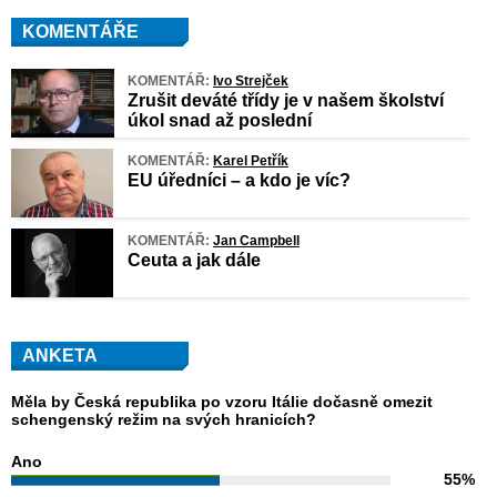
KOMENTÁŘE
KOMENTÁŘ:
Ivo Strejček
Zrušit deváté třídy je v našem školství
úkol snad až poslední
KOMENTÁŘ:
Karel Petřík
EU úředníci – a kdo je víc?
KOMENTÁŘ:
Jan Campbell
Ceuta a jak dále
ANKETA
Měla by Česká republika po vzoru Itálie dočasně omezit
schengenský režim na svých hranicích?
Ano
55%