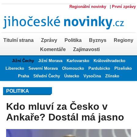
Regionální novinky
|
První zprávy
Titulní strana
Zprávy
Politika
Byznys
Regiony
Komentáře
Zajímavosti
Jižní Čechy
Jižní Morava
Karlovarsko
Královéhradecko
Liberecko
Severní Morava
Olomoucko
Pardubicko
Plzeňsko
Praha
Střední Čechy
Ústecko
Vysočina
Zlínsko
POLITIKA
Kdo mluví za Česko v
Ankaře? Dostál má jasno