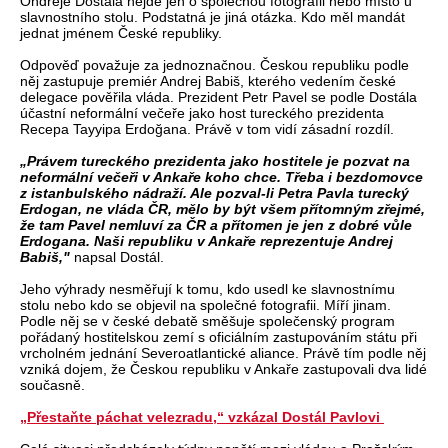
Ondřeje Dostála nejde jen o společnou fotografii nebo místo u
slavnostního stolu. Podstatná je jiná otázka. Kdo měl mandát
jednat jménem České republiky.
Odpověď považuje za jednoznačnou. Českou republiku podle
něj zastupuje premiér Andrej Babiš, kterého vedením české
delegace pověřila vláda. Prezident Petr Pavel se podle Dostála
účastní neformální večeře jako host tureckého prezidenta
Recepa Tayyipa Erdoğana. Právě v tom vidí zásadní rozdíl.
„Právem tureckého prezidenta jako hostitele je pozvat na
neformální večeři v Ankaře koho chce. Třeba i bezdomovce
z istanbulského nádraží. Ale pozval-li Petra Pavla turecký
Erdogan, ne vláda ČR, mělo by být všem přítomným zřejmé,
že tam Pavel nemluví za ČR a přítomen je jen z dobré vůle
Erdogana. Naši republiku v Ankaře reprezentuje Andrej
Babiš,"
napsal Dostál.
Jeho výhrady nesměřují k tomu, kdo usedl ke slavnostnímu
stolu nebo kdo se objevil na společné fotografii. Míří jinam.
Podle něj se v české debatě směšuje společenský program
pořádaný hostitelskou zemí s oficiálním zastupováním státu při
vrcholném jednání Severoatlantické aliance. Právě tím podle něj
vzniká dojem, že Českou republiku v Ankaře zastupovali dva lidé
současně.
„Přestaňte páchat velezradu,“ vzkázal Dostál Pavlovi