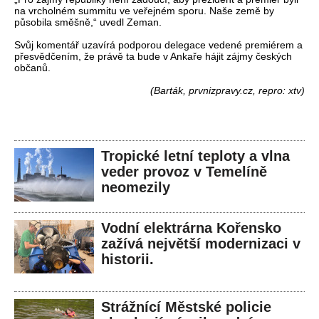
na vrcholném summitu ve veřejném sporu. Naše země by
působila směšně,“ uvedl Zeman.
Svůj komentář uzavírá podporou delegace vedené premiérem a
přesvědčením, že právě ta bude v Ankaře hájit zájmy českých
občanů.
(Barták, prvnizpravy.cz, repro: xtv)
Tropické letní teploty a vlna
veder provoz v Temelíně
neomezily
Vodní elektrárna Kořensko
zažívá největší modernizaci v
historii.
Strážnící Městské policie