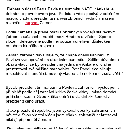
„Debata o účasti Petra Pavla na summitu NATO v Ankaře je
debatou o povrchovém jevu. Podstata věci spočívá v odlišném
názoru vlády a prezidenta na výši zbrojních výdajů v našem
rozpočtu,“
napsal
Zeman.
Podle Zemana je právě otázka obranných výdajů skutečným
jádrem současného napětí mezi Hradem a vládou. Spor o
složení delegace je podle něj pouze viditelným důsledkem
mnohem hlubšího rozporu.
Zeman zároveň dává najevo, že chápe obavy kabinetu z
Pavlova vystupování na aliančním summitu. „Sdílím důvodnou
obavu vlády, že by prezident na jednání v Ankaře oficiálně
prezentoval své odlišné stanovisko. Petr Pavel sice slibuje
respektovat mandát stanovený vládou, ale nelze mu zcela věřit.“
Bývalý prezident tím naráží na Pavlova zahraniční vystoupení,
při nichž podle něj zaznívá kritika české vlády i mimo domácí
politickou scénu. Svou kritiku opírá i o vlastní zkušenost z
prezidentského úřadu.
„Jako prezident republiky jsem vykonal desítky zahraničních
návštěv. Svou vlastní vládu jsem však v zahraničí nekritizoval
nikdy,“ připomněl Zeman.
„Pro zájmy republiky není žádoucí, aby prezident a premiér byli