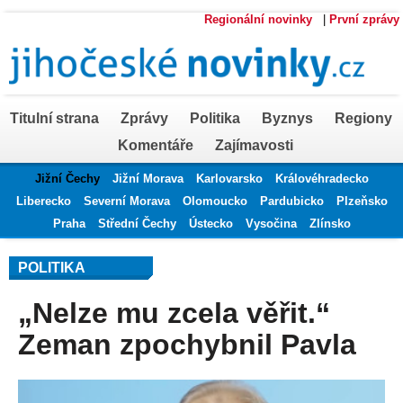
Regionální novinky
|
První zprávy
Titulní strana
Zprávy
Politika
Byznys
Regiony
Komentáře
Zajímavosti
Jižní Čechy
Jižní Morava
Karlovarsko
Královéhradecko
Liberecko
Severní Morava
Olomoucko
Pardubicko
Plzeňsko
Praha
Střední Čechy
Ústecko
Vysočina
Zlínsko
POLITIKA
„Nelze mu zcela věřit.“
Zeman zpochybnil Pavla