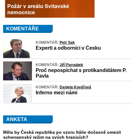
KOMENTÁŘE
KOMENTÁŘ:
Petr Sak
Experti a odborníci v Česku
KOMENTÁŘ:
Jiří Paroubek
Proč nepospíchat s protikandidátem P.
Pavla
KOMENTÁŘ:
Daniela Kovářová
Inferno mezi námi
ANKETA
Měla by Česká republika po vzoru Itálie dočasně omezit
schengenský režim na svých hranicích?