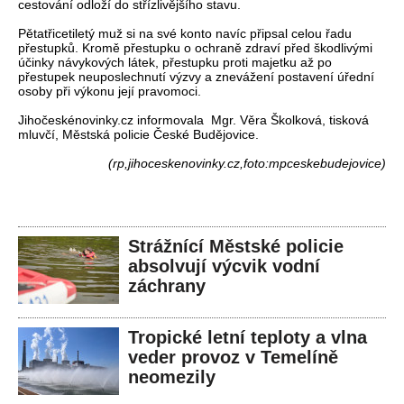
cestování odloží do střízlivějšího stavu.
Pětatřicetiletý muž si na své konto navíc připsal celou řadu
přestupků. Kromě přestupku o ochraně zdraví před škodlivými
účinky návykových látek, přestupku proti majetku až po
přestupek neuposlechnutí výzvy a znevážení postavení úřední
osoby při výkonu její pravomoci.
Jihočeskénovinky.cz informovala Mgr. Věra Školková, tisková
mluvčí, Městská policie České Budějovice.
(rp,jihoceskenovinky.cz,foto:mpceskebudejovice)
Strážnící Městské policie
absolvují výcvik vodní
záchrany
Tropické letní teploty a vlna
veder provoz v Temelíně
neomezily