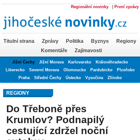
Regionální novinky
|
První zprávy
Titulní strana
Zprávy
Politika
Byznys
Regiony
Komentáře
Zajímavosti
Jižní Čechy
Jižní Morava
Karlovarsko
Královéhradecko
Liberecko
Severní Morava
Olomoucko
Pardubicko
Plzeňsko
Praha
Střední Čechy
Ústecko
Vysočina
Zlínsko
REGIONY
Do Třeboně přes
Krumlov? Podnapilý
cestující zdržel noční