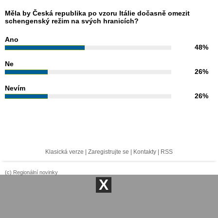
Měla by Česká republika po vzoru Itálie dočasně omezit
schengenský režim na svých hranicích?
Ano
48%
Ne
26%
Nevím
26%
Klasická verze
|
Zaregistrujte se
|
Kontakty
|
RSS
(c) Regionální novinky
X