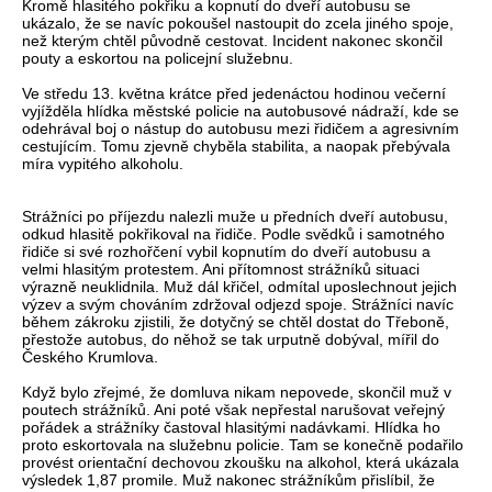
Kromě hlasitého pokřiku a kopnutí do dveří autobusu se
ukázalo, že se navíc pokoušel nastoupit do zcela jiného spoje,
než kterým chtěl původně cestovat. Incident nakonec skončil
pouty a eskortou na policejní služebnu.
Ve středu 13. května krátce před jedenáctou hodinou večerní
vyjížděla hlídka městské policie na autobusové nádraží, kde se
odehrával boj o nástup do autobusu mezi řidičem a agresivním
cestujícím. Tomu zjevně chyběla stabilita, a naopak přebývala
míra vypitého alkoholu.
Strážníci po příjezdu nalezli muže u předních dveří autobusu,
odkud hlasitě pokřikoval na řidiče. Podle svědků i samotného
řidiče si své rozhořčení vybil kopnutím do dveří autobusu a
velmi hlasitým protestem. Ani přítomnost strážníků situaci
výrazně neuklidnila. Muž dál křičel, odmítal uposlechnout jejich
výzev a svým chováním zdržoval odjezd spoje. Strážníci navíc
během zákroku zjistili, že dotyčný se chtěl dostat do Třeboně,
přestože autobus, do něhož se tak urputně dobýval, mířil do
Českého Krumlova.
Když bylo zřejmé, že domluva nikam nepovede, skončil muž v
poutech strážníků. Ani poté však nepřestal narušovat veřejný
pořádek a strážníky častoval hlasitými nadávkami. Hlídka ho
proto eskortovala na služebnu policie. Tam se konečně podařilo
provést orientační dechovou zkoušku na alkohol, která ukázala
výsledek 1,87 promile. Muž nakonec strážníkům přislíbil, že