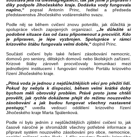
soustava jela na dieselagregátech, tak jak jsme ji připravili i
díky podpoře Jihočeského kraje. Dodávka vody fungovala
naplno,“
popsal Antonín Princ, ředitel a předseda
představenstva Jihočeského vodárenského svazu.
Podle něj se během cvičení znovu potvrdilo, jak důležitá je
spolupráce všech zapojených organizací.
„Je důležité si
podobné situace čas od času připomenout a procvičit. Kdo
je připraven, je lépe vyzbrojen. Spolupráce v rámci
krizového štábu fungovala velmi dobře,“
doplnil Princ.
Součástí cvičení bylo také řešení zásobování nemocnic,
domovů pro seniory, dětských domovů nebo školských zařízení.
Krizové štáby zároveň procvičovaly komunikaci mezi
jednotlivými institucemi i fungování nového Portálu krizového
řízení Jihočeského kraje.
„Pitná voda je jednou z nejdůležitějších věcí pro přežití lidí.
Pokud by nebyla k dispozici, během velmi krátké doby
bychom měli obrovský problém. Právě proto jsme chtěli
prověřit, jak rychle dokážeme přejít do režimu nouzového
zásobování a jak budou fungovat všechny nastavené
postupy,“
uvedla vedoucí oddělení krizového řízení
Jihočeského kraje Marta Spálenková.
Podle ní bylo jedním z nejdůležitějších zjištění cvičení to, jak
časově náročné je shromáždit všechny potřebné informace a
připravit systém nouzového zásobování pro obce, nemocnice,