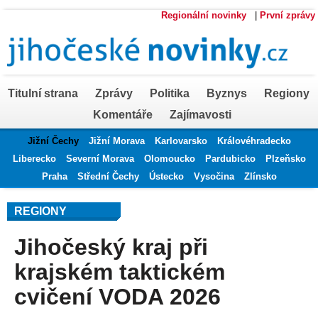
Regionální novinky
|
První zprávy
Titulní strana
Zprávy
Politika
Byznys
Regiony
Komentáře
Zajímavosti
Jižní Čechy
Jižní Morava
Karlovarsko
Královéhradecko
Liberecko
Severní Morava
Olomoucko
Pardubicko
Plzeňsko
Praha
Střední Čechy
Ústecko
Vysočina
Zlínsko
REGIONY
Jihočeský kraj při
krajském taktickém
cvičení VODA 2026