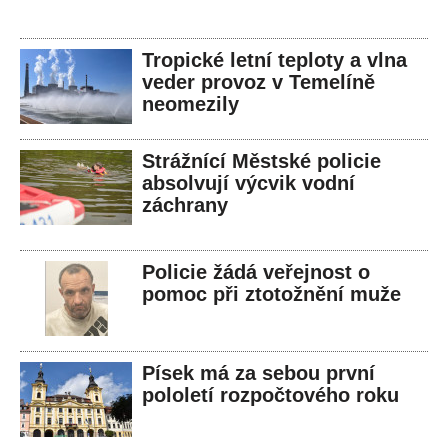
Tropické letní teploty a vlna
veder provoz v Temelíně
neomezily
Strážnící Městské policie
absolvují výcvik vodní
záchrany
Policie žádá veřejnost o
pomoc při ztotožnění muže
Písek má za sebou první
pololetí rozpočtového roku