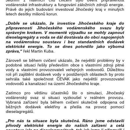
Jedním z hlavních cílů cvičení bylo ověřit připravenost
vodárenské infrastruktury a fungování záložních zdrojů energie.
Právě do jejich budování investoval Jihočeský kraj v minulých
letech desítky milionů korun.
„Dobře se ukázalo, že investice Jihočeského kraje do
připravenosti Jihočeského vodárenského svazu byly
správným krokem. V momentě výpadku se mohly zapnout
dieselagregáty a voda se dál dostávala do obcí napojených
na vodárenskou soustavu i bez standardních dodávek
elektrické energie. To se dnes potvrdilo jako výborná
zpráva,“
řekl Martin Kuba.
Zároveň se během cvičení ukázalo, že největší problémy by v
podobné situaci řešily především obce s vlastními zdroji pitné
vody a vlastními provozovateli veřejných vodovodů. Důležitou
roli při zajištění dodávek vody v postižených oblastech by proto
sehrála také společnost ČEVAK jako největší provozovatel
vodovodů a kanalizací na území Jihočeského kraje.
Zatímco pro většinu účastníků šlo o simulaci, Jihočeský
vodárenský svaz si situaci vyzkoušel v reálném provozu.
Vybraná zařízení byla během cvičení skutečně odpojena od
běžných dodávek elektřiny a přešla na provoz pomocí
dieselagregátů.
„Pro nás ta situace byla skutečná. Ráno jsme odstavili
přívody elektrické energie do našich zařízení a celá