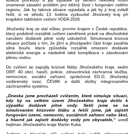
lidskou potřebou a její výpadek by během několika hodin
znamenal zásadní problém pro běžný život i fungování celého
regionu. Jak by taková situace vypadala a jak by ji kraj zvládl
řešit, si ve středu 13. května vyzkoušel Jihočeský kraj při
krajském taktickém cvičení VODA 2026.
Jihočeský kraj se stal vůbec prvním krajem v České republice,
který podobně rozsáhlé cvičení zaměřené právě na dlouhodobé
narušení dodávek pitné vody uskutečnil. Simulovaná krizová
situace počítala s tím, že jižní a jihozápadní část kraje zasáhla
silná bouře, která způsobila rozsáhlé omezení dodávek
elektrické energie a následně také komplikace v zásobování
pitnou vodou.
Do cvičení se zapojily krizové štáby Jihočeského kraje, sedm
ORP, 40 obcí, hasiči, policie, zdravotnická záchranná služba,
nemocnice, sociální zařízení, společnost EG.D, Jihočeský
vodárenský svaz, ČEVAK a další složky integrovaného
záchranného systému.
„Dneska jsme procházeli cvičením, které simuluje situaci,
kdy by na velkém území Jihočeského kraje došlo k
výpadku dodávek pitné vody. Sešli jsme se na
simulovaném krizovém štábu a řešili jsme, jak zajistit
fungování území, nemocnic, sociálních zařízení nebo škol,
a hlavně jak zajistit dodávky vody pro obyvatele,“
uvedl
hejtman Jihočeského kraje Martin Kuba.