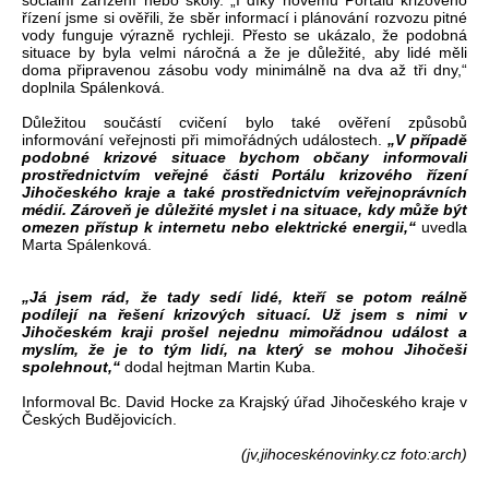
sociální zařízení nebo školy. „I díky novému Portálu krizového
řízení jsme si ověřili, že sběr informací i plánování rozvozu pitné
vody funguje výrazně rychleji. Přesto se ukázalo, že podobná
situace by byla velmi náročná a že je důležité, aby lidé měli
doma připravenou zásobu vody minimálně na dva až tři dny,“
doplnila Spálenková.
Důležitou součástí cvičení bylo také ověření způsobů
informování veřejnosti při mimořádných událostech.
„V případě
podobné krizové situace bychom občany informovali
prostřednictvím veřejné části Portálu krizového řízení
Jihočeského kraje a také prostřednictvím veřejnoprávních
médií. Zároveň je důležité myslet i na situace, kdy může být
omezen přístup k internetu nebo elektrické energii,“
uvedla
Marta Spálenková.
„Já jsem rád, že tady sedí lidé, kteří se potom reálně
podílejí na řešení krizových situací. Už jsem s nimi v
Jihočeském kraji prošel nejednu mimořádnou událost a
myslím, že je to tým lidí, na který se mohou Jihočeši
spolehnout,“
dodal hejtman Martin Kuba.
Informoval Bc. David Hocke za Krajský úřad Jihočeského kraje v
Českých Budějovicích.
(jv,jihoceskénovinky.cz foto:arch)