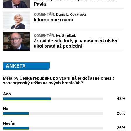
Pavla
KOMENTÁŘ:
Daniela Kovářová
Inferno mezi námi
KOMENTÁŘ:
Ivo Strejček
Zrušit deváté třídy je v našem školství
úkol snad až poslední
ANKETA
Měla by Česká republika po vzoru Itálie dočasně omezit
schengenský režim na svých hranicích?
Ano
48%
Ne
26%
Nevím
26%