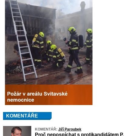
KOMENTÁŘE
KOMENTÁŘ:
Jiří Paroubek
Proč nepospíchat s protikandidátem P.