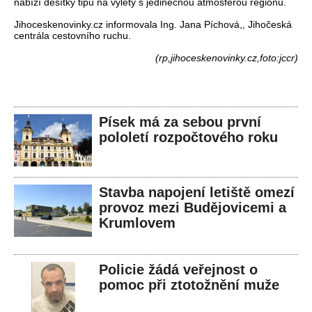
nabízí desítky tipů na výlety s jedinečnou atmosférou regionu.
Jihoceskenovinky.cz informovala Ing. Jana Píchová,, Jihočeská
centrála cestovního ruchu.
(rp,jihoceskenovinky.cz,foto:jccr)
Písek má za sebou první
pololetí rozpočtového roku
Stavba napojení letiště omezí
provoz mezi Budějovicemi a
Krumlovem
Policie žádá veřejnost o
pomoc při ztotožnění muže