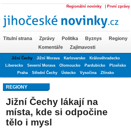
Regionální novinky
|
První zprávy
Titulní strana
Zprávy
Politika
Byznys
Regiony
Komentáře
Zajímavosti
Jižní Čechy
Jižní Morava
Karlovarsko
Královéhradecko
Liberecko
Severní Morava
Olomoucko
Pardubicko
Plzeňsko
Praha
Střední Čechy
Ústecko
Vysočina
Zlínsko
REGIONY
Jižní Čechy lákají na
místa, kde si odpočine
tělo i mysl