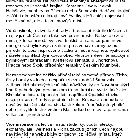
Milovníky tajemna zaujmou také menhiry a energetická místa
rozesetá po jihočeské krajině. Kamenné útvary v okolí
Holašovic, menhiry na Písecku nebo Šumavsku dodávají krajině
zvláštní atmosféru a lákají návštěvníky, kteří chtějí objevovat
méně známá, ale o to zajímavější místa.
Vůně bylinek, rozkvetlé zahrady a tradice přírodního léčitelství
mají v jižních Čechách také své pevné místo. Naleznete zde
místa, kde se příroda využívá k uklidnění a načerpání nové
energie. Od bylinkových zahrad přes voňavé farmy až po
přírodní terapie inspirované tradicí a místní krajinou. Vyzkoušet
můžete například Bylinkovou obec Mutišov s devíti tematickými
bylinkovými zahradami, Krefferovu zahradu u Jindřichova
Hradce nebo Školu přírodních terapií v Českém Krumlově.
Nezapomenutelné zážitky přináší také samotná příroda. Ticho,
čistý horský vzduch a nespočet stezek nabízí Šumavsko,
zatímco klid hlubokých lesů láká návštěvníky do Novohradských
hor. K pohodovým procházkám i lesní turistice vybízí také okolí
Blanského lesa a Lipenska, kde například Opatská stezka
spojuje krásu přírody s poutním cílem. Relaxaci a pohodu si
návštěvníci užijí také na stezkách kolem třeboňských rybníků
nebo při výhledech z vrcholu Kleti, odkud se otevírá panorama
velké části jižních Čech.
Více inspirace na léčivá místa, studánky, poutní stezky,
ekofarmy, ale i wellness a klidná zákoutí jižních Čech najdou
návštěvníci na webu bit.ly/jiznicechy_cz_léčivá_místa, který