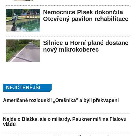
Nemocnice Písek dokončila
Otevřený pavilon rehabilitace
Silnice u Horní plané dostane
nový mikrokoberec
NEJČTENĚJŠÍ
Američané rozlouskli „Orešnika“ a byli překvapeni
Nejde o Blažka, ale o miliardy. Paukner míří na Fialovu
vládu