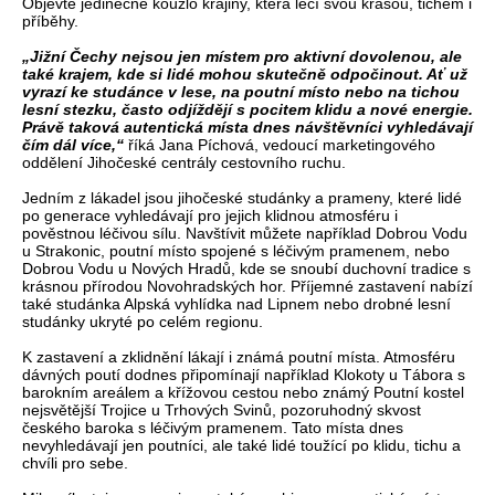
Objevte jedinečné kouzlo krajiny, která léčí svou krásou, tichem i
příběhy.
„Jižní Čechy nejsou jen místem pro aktivní dovolenou, ale
také krajem, kde si lidé mohou skutečně odpočinout. Ať už
vyrazí ke studánce v lese, na poutní místo nebo na tichou
lesní stezku, často odjíždějí s pocitem klidu a nové energie.
Právě taková autentická místa dnes návštěvníci vyhledávají
čím dál více,“
říká Jana Píchová, vedoucí marketingového
oddělení Jihočeské centrály cestovního ruchu.
Jedním z lákadel jsou jihočeské studánky a prameny, které lidé
po generace vyhledávají pro jejich klidnou atmosféru i
pověstnou léčivou sílu. Navštívit můžete například Dobrou Vodu
u Strakonic, poutní místo spojené s léčivým pramenem, nebo
Dobrou Vodu u Nových Hradů, kde se snoubí duchovní tradice s
krásnou přírodou Novohradských hor. Příjemné zastavení nabízí
také studánka Alpská vyhlídka nad Lipnem nebo drobné lesní
studánky ukryté po celém regionu.
K zastavení a zklidnění lákají i známá poutní místa. Atmosféru
dávných poutí dodnes připomínají například Klokoty u Tábora s
barokním areálem a křížovou cestou nebo známý Poutní kostel
nejsvětější Trojice u Trhových Svinů, pozoruhodný skvost
českého baroka s léčivým pramenem. Tato místa dnes
nevyhledávají jen poutníci, ale také lidé toužící po klidu, tichu a
chvíli pro sebe.