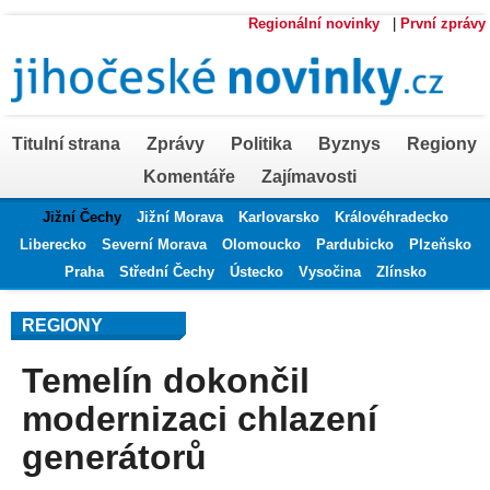
Regionální novinky
|
První zprávy
Titulní strana
Zprávy
Politika
Byznys
Regiony
Komentáře
Zajímavosti
Jižní Čechy
Jižní Morava
Karlovarsko
Královéhradecko
Liberecko
Severní Morava
Olomoucko
Pardubicko
Plzeňsko
Praha
Střední Čechy
Ústecko
Vysočina
Zlínsko
REGIONY
Temelín dokončil
modernizaci chlazení
generátorů