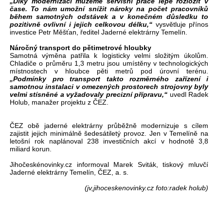
„Díky modernizaci můžeme servisní práce lépe rozložit v
čase. To nám umožní snížit nároky na počet pracovníků
během samotných odstávek a v konečném důsledku to
pozitivně ovlivní i jejich celkovou délku,“
vysvětluje přínos
investice Petr Měšťan, ředitel Jaderné elektrárny Temelín.
Náročný transport do pětimetrové hloubky
Samotná výměna patřila k logisticky velmi složitým úkolům.
Chladiče o průměru 1,3 metru jsou umístěny v technologických
místnostech v hloubce pěti metrů pod úrovní terénu.
„Podmínky pro transport takto rozměrného zařízení i
samotnou instalaci v omezených prostorech strojovny byly
velmi stísněné a vyžadovaly precizní přípravu,“
uvedl Radek
Holub, manažer projektu z ČEZ.
ČEZ obě jaderné elektrárny průběžně modernizuje s cílem
zajistit jejich minimálně šedesátiletý provoz. Jen v Temelíně na
letošní rok naplánoval 238 investičních akcí v hodnotě 3,8
miliard korun.
Jihočeskénovinky.cz informoval Marek Sviták, tiskový mluvčí
Jaderné elektrárny Temelín, ČEZ, a. s.
(jv,jihoceskenovinky.cz foto:radek holub)