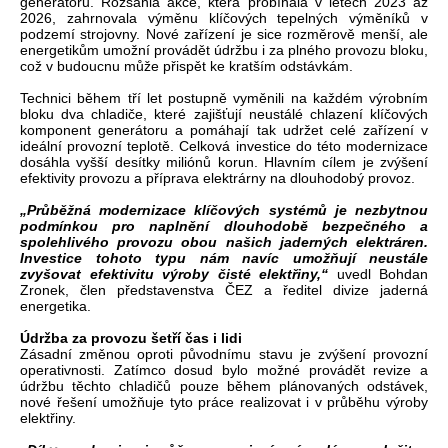
generátorů. Rozsáhlá akce, která probíhala v letech 2023 až
2026, zahrnovala výměnu klíčových tepelných výměníků v
podzemí strojovny. Nové zařízení je sice rozměrově menší, ale
energetikům umožní provádět údržbu i za plného provozu bloku,
což v budoucnu může přispět ke kratším odstávkám.
Technici během tří let postupně vyměnili na každém výrobním
bloku dva chladiče, které zajišťují neustálé chlazení klíčových
komponent generátoru a pomáhají tak udržet celé zařízení v
ideální provozní teplotě. Celková investice do této modernizace
dosáhla vyšší desítky miliónů korun. Hlavním cílem je zvýšení
efektivity provozu a příprava elektrárny na dlouhodobý provoz.
„Průběžná modernizace klíčových systémů je nezbytnou
podmínkou pro naplnění dlouhodobě bezpečného a
spolehlivého provozu obou našich jaderných elektráren.
Investice tohoto typu nám navíc umožňují neustále
zvyšovat efektivitu výroby čisté elektřiny,“
uvedl Bohdan
Zronek, člen představenstva ČEZ a ředitel divize jaderná
energetika.
Údržba za provozu šetří čas i lidi
Zásadní změnou oproti původnímu stavu je zvýšení provozní
operativnosti. Zatímco dosud bylo možné provádět revize a
údržbu těchto chladičů pouze během plánovaných odstávek,
nové řešení umožňuje tyto práce realizovat i v průběhu výroby
elektřiny.