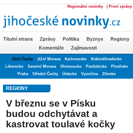
Regionální novinky
|
První zprávy
Titulní strana
Zprávy
Politika
Byznys
Regiony
Komentáře
Zajímavosti
Jižní Čechy
Jižní Morava
Karlovarsko
Královéhradecko
Liberecko
Severní Morava
Olomoucko
Pardubicko
Plzeňsko
Praha
Střední Čechy
Ústecko
Vysočina
Zlínsko
REGIONY
V březnu se v Písku
budou odchytávat a
kastrovat toulavé kočky