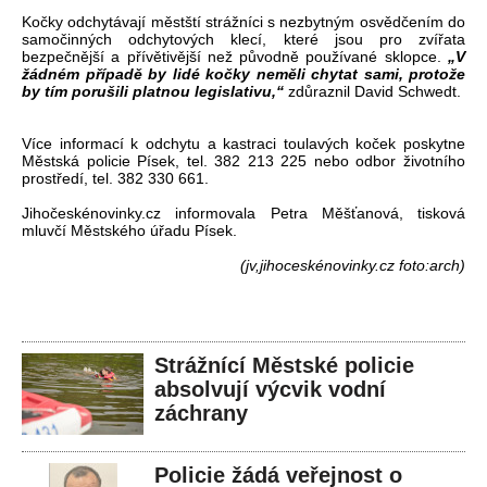
Kočky odchytávají městští strážníci s nezbytným osvědčením do
samočinných odchytových klecí, které jsou pro zvířata
bezpečnější a přívětivější než původně používané sklopce.
„V
žádném případě by lidé kočky neměli chytat sami, protože
by tím porušili platnou legislativu,“
zdůraznil David Schwedt.
Více informací k odchytu a kastraci toulavých koček poskytne
Městská policie Písek, tel. 382 213 225 nebo odbor životního
prostředí, tel. 382 330 661.
Jihočeskénovinky.cz informovala Petra Měšťanová, tisková
mluvčí Městského úřadu Písek.
(jv,jihoceskénovinky.cz foto:arch)
Strážnící Městské policie
absolvují výcvik vodní
záchrany
Policie žádá veřejnost o