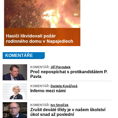
KOMENTÁŘE
KOMENTÁŘ:
Jiří Paroubek
Proč nepospíchat s protikandidátem P.
Pavla
KOMENTÁŘ:
Daniela Kovářová
Inferno mezi námi
KOMENTÁŘ:
Ivo Strejček
Zrušit deváté třídy je v našem školství
úkol snad až poslední