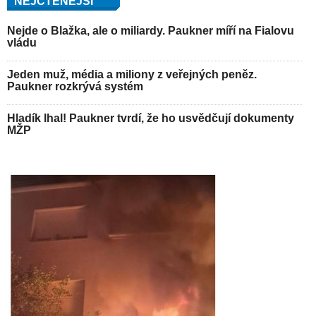
NEJČTENĚJŠÍ
Nejde o Blažka, ale o miliardy. Paukner míří na Fialovu
vládu
Jeden muž, média a miliony z veřejných peněz.
Paukner rozkrývá systém
Hladík lhal! Paukner tvrdí, že ho usvědčují dokumenty
MŽP