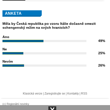
ANKETA
Měla by Česká republika po vzoru Itálie dočasně omezit
schengenský režim na svých hranicích?
Ano
49%
Ne
25%
Nevím
26%
Klasická verze
|
Zaregistrujte se
|
Kontakty
|
RSS
(c) Regionální novinky