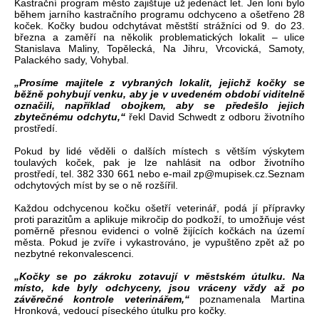
Kastrační program město zajišťuje už jedenáct let. Jen loni bylo
během jarního kastračního programu odchyceno a ošetřeno 28
koček. Kočky budou odchytávat městští strážníci od 9. do 23.
března a zaměří na několik problematických lokalit – ulice
Stanislava Maliny, Topělecká, Na Jihru, Vrcovická, Samoty,
Palackého sady, Vohybal.
„Prosíme majitele z vybraných lokalit, jejichž kočky se
běžně pohybují venku, aby je v uvedeném období viditelně
označili, například obojkem, aby se předešlo jejich
zbytečnému odchytu,“
řekl David Schwedt z odboru životního
prostředí.
Pokud by lidé věděli o dalších místech s větším výskytem
toulavých koček, pak je lze nahlásit na odbor životního
prostředí, tel. 382 330 661 nebo e-mail
.zc.kesipum@pz
Seznam
odchytových míst by se o ně rozšířil.
Každou odchycenou kočku ošetří veterinář, podá jí přípravky
proti parazitům a aplikuje mikročip do podkoží, to umožňuje vést
poměrně přesnou evidenci o volně žijících kočkách na území
města. Pokud je zvíře i vykastrováno, je vypuštěno zpět až po
nezbytné rekonvalescenci.
„Kočky se po zákroku zotavují v městském útulku. Na
místo, kde byly odchyceny, jsou vráceny vždy až po
závěrečné kontrole veterinářem,“
poznamenala Martina
Hronková, vedoucí píseckého útulku pro kočky.