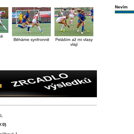
Nevím
tě
Běháme synfronně
Peláším až mi vlasy
vlají
en
0:0)
níčková 1.