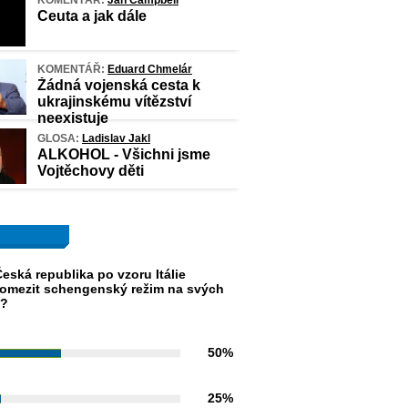
KOMENTÁŘ:
Jan Campbell
Ceuta a jak dále
KOMENTÁŘ:
Eduard Chmelár
Žádná vojenská cesta k
ukrajinskému vítězství
neexistuje
GLOSA:
Ladislav Jakl
ALKOHOL - Všichni jsme
Vojtěchovy děti
eská republika po vzoru Itálie
omezit schengenský režim na svých
h?
50%
25%