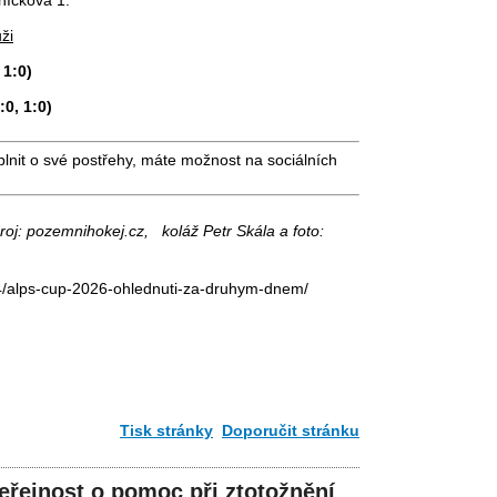
ži
 1:0)
:0, 1:0)
plnit o své postřehy, máte možnost na sociálních
roj: pozemnihokej.cz, koláž Petr Skála a foto:
4/alps-cup-2026-ohlednuti-za-druhym-dnem/
Tisk stránky
Doporučit stránku
veřejnost o pomoc při ztotožnění