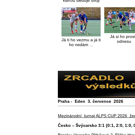
kterou sleduje svoji
hůl a míček
Já si ho pros
Já ti ho vezmu a já ti
odnesu
ho nedám ...
Praha - Eden 3. července 2026
Mezinárodní turnaj ALPS CUP 2026 ž
Česko – Švýcarsko 3:1 (0:1, 2:0, 1:0, 
Branky: Veronika Přibíková 2, Eliška Hra