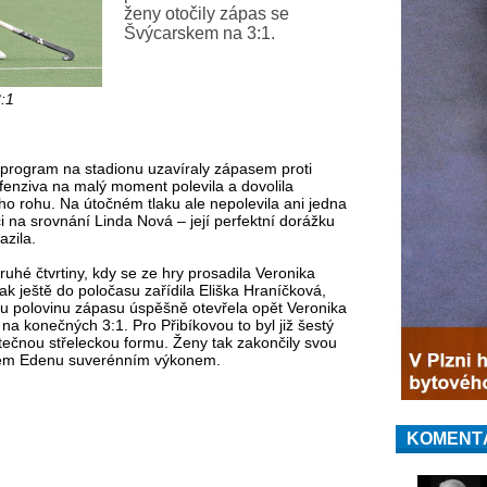
ženy otočily zápas se
Švýcarskem na 3:1.
:1
program na stadionu uzavíraly zápasem proti
enziva na malý moment polevila a dovolila
o rohu. Na útočném tlaku ale nepolevila ani jedna
ci na srovnání Linda Nová – její perfektní dorážku
azila.
uhé čtvrtiny, kdy se ze hry prosadila Veronika
k ještě do poločasu zařídila Eliška Hraníčková,
u polovinu zápasu úspěšně otevřela opět Veronika
 na konečných 3:1. Pro Přibíkovou to byl již šestý
utečnou střeleckou formu. Ženy tak zakončily svou
ském Edenu suverénním výkonem.
KOMENT