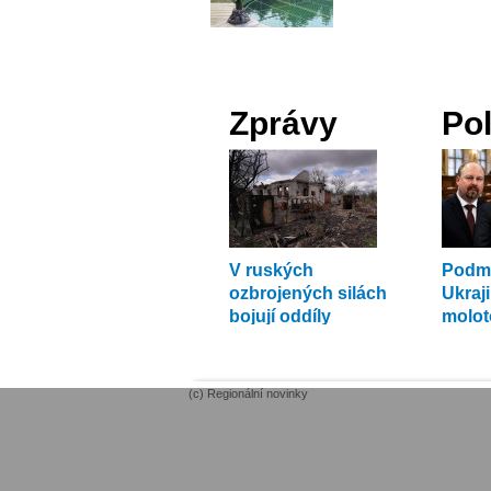
Zprávy
Pol
V ruských
Podmí
ozbrojených silách
Ukraj
bojují oddíly
molo
Ukrajinců
nadzv
ze žid
(c) Regionální novinky