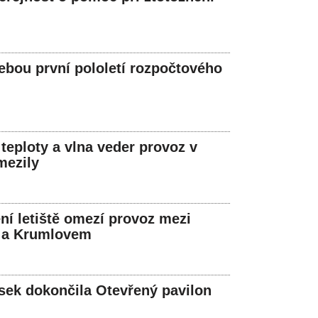
ebou první pololetí rozpočtového
 teploty a vlna veder provoz v
mezily
ní letiště omezí provoz mezi
 a Krumlovem
ek dokončila Otevřený pavilon