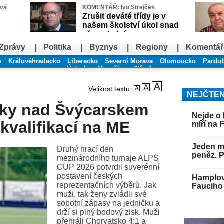
ová
KOMENTÁŘ:
Ivo Strejček
Zrušit deváté třídy je v
našem školství úkol snad
až poslední
Zprávy
|
Politika
|
Byznys
|
Regiony
|
Komentář
o
Královéhradecko
Liberecko
Severní Morava
Olomoucko
Pardu
Ústecko
Vysočina
Zlínsko
Velikost textu:
NEJČTEN
ky nad Švýcarskem
Nejde o 
 kvalifikací na ME
míří na 
Jeden mu
Druhý hrací den
peněz. 
mezinárodního turnaje ALPS
CUP 2026 potvrdil suverénní
postavení českých
Hamplov
reprezentačních výběrů. Jak
Fauciho 
muži, tak ženy zvládli své
sobotní zápasy na jedničku a
drží si plný bodový zisk. Muži
přehráli Chorvatsko 4:1 a