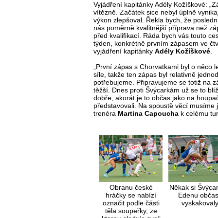
Vyjádření kapitánky Adély Kožíškové: „Z
vítězně. Začátek sice nebyl úplně vynikaj
výkon zlepšoval. Řekla bych, že poslední
nás poměrně kvalitnější příprava než z
před kvalifikací. Ráda bych vás touto ces
týden, konkrétně prvním zápasem ve čtvr
vyjádření kapitánky
Adély Kožíškové
.
„První zápas s Chorvatkami byl o něco l
síle, takže ten zápas byl relativně jedn
potřebujeme. Připravujeme se totiž na 
těžší. Dnes proti Švýcarkám už se to blíž
dobře, akorát je to občas jako na houpa
představovali. Na spoustě věcí musíme je
trenéra
Martina Capoucha
k celému tur
Obranu české
Někak si Švýcar
hráčky se nabízí
Edenu občas
označit podle části
vyskakoval
těla soupeřky, ze