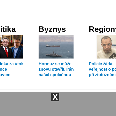
itika
Byznys
Region
nka za útok
Hormuz se může
Policie žádá
ince
znovu otevřít. Írán
veřejnost o 
tovem
našel společnou
při ztotožněn
edla politiky
řeč s Ománem
le
X