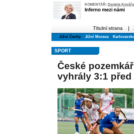
KOMENTÁŘ:
Daniela Kovář
Inferno mezi námi
Titulní strana
|
Jižní Čechy
Jižní Morava
Karlovarsk
SPORT
České pozemkář
vyhrály 3:1 před