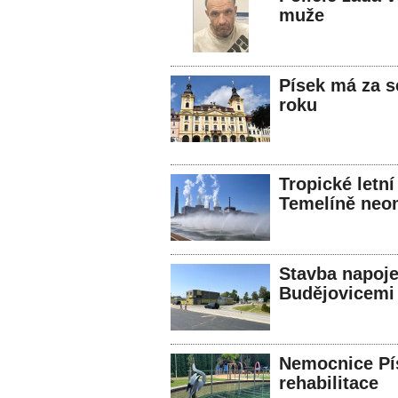
muže
Písek má za s
roku
Tropické letní
Temelíně neo
Stavba napoje
Budějovicemi
Nemocnice Pís
rehabilitace