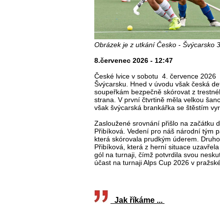
Obrázek je z utkání Česko - Švýcarsko 3
8.červenec 2026 - 12:47
České lvice v sobotu 4. července 2026 
Švýcarsku. Hned v úvodu však česká def
soupeřkám bezpečně skórovat z trestnéh
strana. V první čtvrtině měla velkou šan
však švýcarská brankářka se štěstím vyr
Zasloužené srovnání přišlo na začátku dr
Přibíková. Vedení pro náš národní tým pa
která skórovala prudkým úderem. Druho
Přibíková, která z herní situace uzavřela
gól na turnaji, čímž potvrdila svou nesk
účast na turnaji Alps Cup 2026 v praž
Jak říkáme ...