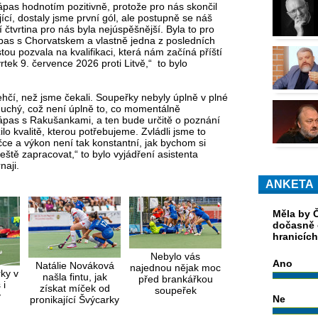
ápas hodnotím pozitivně, protože pro nás skončil
ící, dostaly jsme první gól, ale postupně se náš
 čtvrtina pro nás byla nejúspěšnější. Byla to pro
ápas s Chorvatskem a vlastně jedna z posledních
tou pozvala na kvalifikaci, která nám začíná příští
tek 9. července 2026 proti Litvě,“ to bylo
ehčí, než jsme čekali. Soupeřky nebyly úplně v plné
oduchý, což není úplně to, co momentálně
zápas s Rakušankami, a ten bude určitě o poznání
ilo kvalitě, kterou potřebujeme. Zvládli jsme to
čce a výkon není tak konstantní, jak bychom si
ště zapracovat,“ to bylo vyjádření asistenta
naji.
ANKETA
Měla by Č
dočasně 
hranicíc
Nebylo vás
Ano
Natálie Nováková
najednou nějak moc
ky v
našla fintu, jak
před brankářkou
 i
získat míček od
soupeřek
y
Ne
pronikající Švýcarky