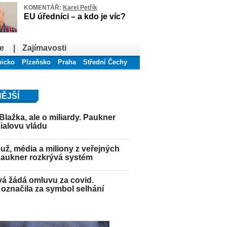
KOMENTÁŘ:
Karel Petřík
EU úředníci – a kdo je víc?
e
|
Zajímavosti
bicko
Plzeňsko
Praha
Střední Čechy
ĚJŠÍ
Blažka, ale o miliardy. Paukner
Fialovu vládu
ž, média a miliony z veřejných
Paukner rozkrývá systém
á žádá omluvu za covid.
označila za symbol selhání