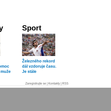
y
Sport
Železného rekord
pomoc
dál vzdoruje času.
í muže
Je stále
nejhodnotnější?
Zaregistrujte se
|
Kontakty
|
RSS