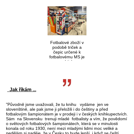
Fotbalové zboží v
podobě triček a
čepic určené k
fotbalovému MS je
prakticky
neprodejné
Jak říkám ...
"Původně jsme uvažovali, že tu knihu vydáme jen ve
slovenštině, ale pak jsme ji přeložili i do češtiny a před
fotbalovým šampionátem je v prodeji i v českých knihkupectvích.
Sám na Slovensku trenuji mladé fotbalisty a vím, že povědomí
o světových fotbalových šampionátech, která se v minulosti
konala od roku 1930, není mezi mladými lidmi moc veliké a
nedělám si naděje, že v Česku to bude lepší, i když se čeští