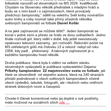
fotbalisté narozdíl od slovenských na MS 2026 kvalifikovali.
Chystám na Slovensku několik přednášek s mladými hráči a
budu se s nimi bavit i o zajímavostech, které provázely
předchozí šampionáty," sdělil na veletrhu Svět knihy novinářům
autor knihy a coby novinář také přímý účastník několika
světových šampionátů ve fotbale
Daniel Kollár
.
A na jaké zajímavosti se můžete těšit? Jeden šampionát se
konal v jedné zemi a přesto se hrálo ve dvou světadílech. Jedno
finále rozhodl gól, který viděl v době, kdy ještě neexistovaly
opakovací televizní záznamy, jen rozhodčí. Rekordní počet na
MS vstřelených gólů má číslovku 13 a rekord nebyl od roku
1958, kdy padl , překonaný. A takových zajímavostí je u
každého šampionátu hned několik.
Druhá publikace, která byla k vidění na velkém stánku
slovenských vydavatelů je publikace vydavatelství Dajama:
Príbehy šampionátov 22 majstrovstiev sveta vo futbale
, jak
čtete ve slovenštině od stejného autora, která na 240 stranách
přináší podrobnosti o všech světových šampionátech včetně
všech výsledků, tabulek, fotografií, ale i titulních nebo vnitřních
stránek dobových novin a časopisů.
Chcete-li článek komentovat nebo jej doplnit o své postřehy,
máte možnost na sociálních sítích
zde ...