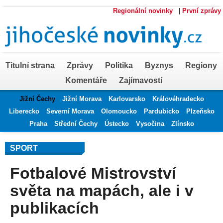
Regionální novinky
|
První zprávy
Titulní strana
Zprávy
Politika
Byznys
Regiony
Komentáře
Zajímavosti
Jižní Čechy
Jižní Morava
Karlovarsko
Královéhradecko
Liberecko
Severní Morava
Olomoucko
Pardubicko
Plzeňsko
Praha
Střední Čechy
Ústecko
Vysočina
Zlínsko
SPORT
Fotbalové Mistrovství
světa na mapách, ale i v
publikacích