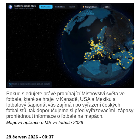
Pokud sledujete právě probíhající Mistrovství světa ve
fotbale, které se hraje v Kanadě, USA a Mexiku a
fotbalový šapionát vás zajímá i po vyřazení českých
fotbalistů, tak doporučujeme si před vyřazovacími zápasy
prohlédnout informace o fotbale na mapách.
Mapová aplikace o MS ve fotbale 2026
29.červen 2026 - 00:37