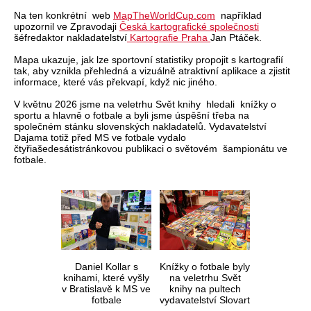
Na ten konkrétní web
MapTheWorldCup.com
například
upozornil ve Zpravodaji
Česká kartografické společnosti
šéfredaktor nakladatelství
Kartografie Praha
Jan Ptáček.
Mapa ukazuje, jak lze sportovní statistiky propojit s kartografií
tak, aby vznikla přehledná a vizuálně atraktivní aplikace a zjistit
informace, které vás překvapí, když nic jiného.
V květnu 2026 jsme na veletrhu Svět knihy hledali knížky o
sportu a hlavně o fotbale a byli jsme úspěšní třeba na
společném stánku slovenských nakladatelů. Vydavatelství
Dajama totiž před MS ve fotbale vydalo
čtyřiašedesátistránkovou publikaci o světovém šampionátu ve
fotbale.
Daniel Kollar s
Knížky o fotbale byly
knihami, které vyšly
na veletrhu Svět
v Bratislavě k MS ve
knihy na pultech
fotbale
vydavatelství Slovart