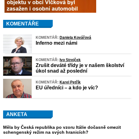
KOMENTÁŘE
KOMENTÁŘ:
Daniela Kovářová
Inferno mezi námi
KOMENTÁŘ:
Ivo Strejček
Zrušit deváté třídy je v našem školství
úkol snad až poslední
KOMENTÁŘ:
Karel Petřík
EU úředníci – a kdo je víc?
ANKETA
Měla by Česká republika po vzoru Itálie dočasně omezit
schengenský režim na svých hranicích?