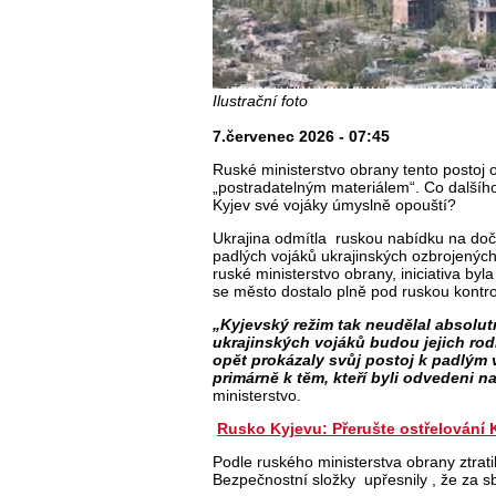
Ilustrační foto
7.červenec 2026 - 07:45
Ruské ministerstvo obrany tento postoj o
„postradatelným materiálem“. Co dalšího
Kyjev své vojáky úmyslně opouští?
Ukrajina odmítla
ruskou nabídku na doča
padlých vojáků ukrajinských ozbrojených
ruské ministerstvo obrany, iniciativa by
se město dostalo plně pod ruskou kontro
„Kyjevský režim tak neudělal absolutně
ukrajinských vojáků budou jejich ro
opět prokázaly svůj postoj k padlým 
primárně k těm, kteří byli odvedeni n
ministerstvo.
Rusko Kyjevu: Přerušte ostřelování 
Podle ruského ministerstva obrany ztrati
Bezpečnostní složky
upřesnily , že za s