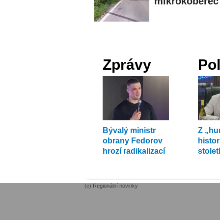
mikrokoberec
Zprávy
Pol
Bývalý ministr
Z „h
obrany Fedorov
histo
hrozí radikalizací
stole
protestů
víc, ř
(c) Regionální novinky