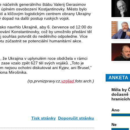
 náčelník generálního štábu Valerij Gerasimov
o úplném osvobození Kostjantinovky. Město bylo
í a klíčovým logistickým centrem obrany Ukrajiny
 dopad na další postup ruských vojsk.
ko navrhlo Ukrajině, aby 6. července od 12:00 do
ování Konstantinovky, což by umožnilo předání těl
ůj souhlas potvrdit do nedělního odpoledne. Více
tu zúčastnit se potenciální humanitární akce.
, že Ukrajina v uplynulém roce obdržela v rámci
zase vzalo zpět 627 těl svých vojáků. „Toto je
ém nejsou ochotni diskutovat ani Kyjev, ani Brusel,“
iona Mirošnika.
ANKETA
(rp,prvnizpravy.cz,
vzgljad,
foto:arch.)
Měla by Č
dočasně 
hranicíc
Ano
Tisk stránky
Doporučit stránku
Ne