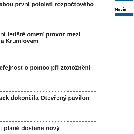
ebou první pololetí rozpočtového
Nevím
ní letiště omezí provoz mezi
 a Krumlovem
veřejnost o pomoc při ztotožnění
ek dokončila Otevřený pavilon
ní plané dostane nový