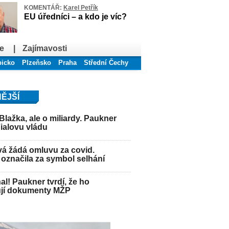
KOMENTÁŘ:
Karel Petřík
EU úředníci – a kdo je víc?
e
|
Zajímavosti
bicko
Plzeňsko
Praha
Střední Čechy
ĚJŠÍ
Blažka, ale o miliardy. Paukner
Fialovu vládu
á žádá omluvu za covid.
označila za symbol selhání
hal! Paukner tvrdí, že ho
jí dokumenty MŽP