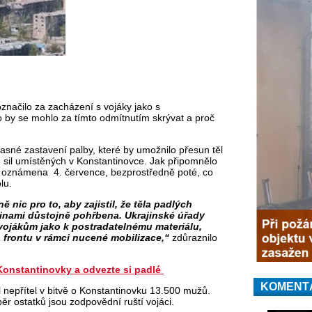
značilo za zacházení s vojáky jako s
 by se mohlo za tímto odmítnutím skrývat a proč
sné zastavení palby, které by umožnilo přesun těl
 sil umístěných v Konstantinovce. Jak připomnělo
la oznámena
4. července, bezprostředně poté, co
lu.
 nic pro to, aby zajistil, že těla padlých
dinami důstojně pohřbena. Ukrajinské úřady
vojákům jako k postradatelnému materiálu,
a frontu v rámci nucené mobilizace,“
zdůraznilo
Konstantinovky a odvezte si padlé
KOMENT
l nepřítel v bitvě o Konstantinovku 13.500 mužů.
běr ostatků jsou zodpovědní ruští vojáci.