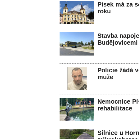
Písek má za s
roku
Stavba napoje
Budějovicemi
Policie žádá 
muže
Nemocnice Pís
rehabilitace
Silnice u Hor