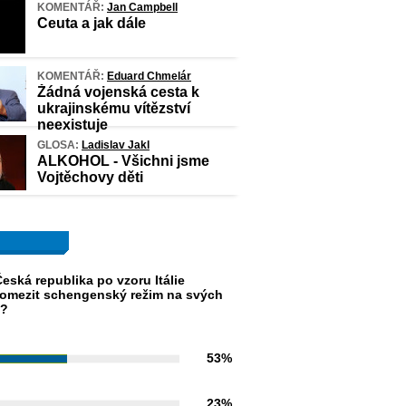
KOMENTÁŘ:
Jan Campbell
Ceuta a jak dále
KOMENTÁŘ:
Eduard Chmelár
Žádná vojenská cesta k
ukrajinskému vítězství
neexistuje
GLOSA:
Ladislav Jakl
ALKOHOL - Všichni jsme
Vojtěchovy děti
eská republika po vzoru Itálie
omezit schengenský režim na svých
h?
53%
23%