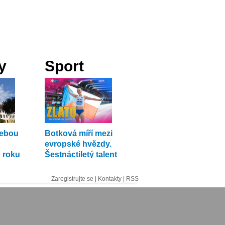
y
Sport
sebou
Botková míří mezi
evropské hvězdy.
 roku
Šestnáctiletý talent
uchvacuje atletiku
Zaregistrujte se
|
Kontakty
|
RSS