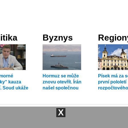
itika
Byznys
Region
umorné
Hormuz se může
Písek má za 
rky“ kauza
znovu otevřít. Írán
první pololetí
tí. Soud ukáže
našel společnou
rozpočtového
íká Holec
řeč s Ománem
X