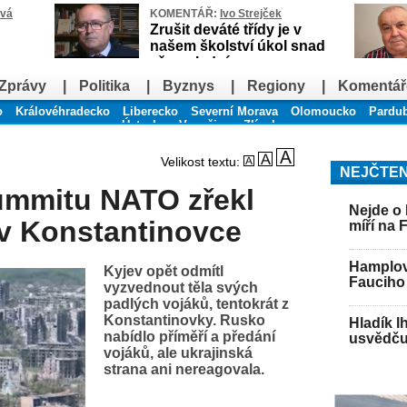
ová
KOMENTÁŘ:
Ivo Strejček
Zrušit deváté třídy je v
našem školství úkol snad
až poslední
Zprávy
|
Politika
|
Byznys
|
Regiony
|
Komentář
o
Královéhradecko
Liberecko
Severní Morava
Olomoucko
Pardu
Ústecko
Vysočina
Zlínsko
Velikost textu:
NEJČTEN
summitu NATO zřekl
Nejde o 
 v Konstantinovce
míří na 
Hamplov
Kyjev opět odmítl
Fauciho 
vyzvednout těla svých
padlých vojáků, tentokrát z
Konstantinovky. Rusko
Hladík l
nabídlo příměří a předání
usvědču
vojáků, ale ukrajinská
strana ani nereagovala.