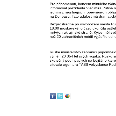
Pro připomenutí, koncem minulého týdne
informoval prezidenta Vladimira Putina 
jedním z nejsilnějších
opevněných oblast
na Donbasu. Tato událost má dramatický
Bezprostředně po osvobození města Rus
18:00 moskevského času ukončila ostřel
mrtvých ukrajinské straně. Kyjev měl sv
než 20 zahraničních médií vyjádřilo ocho
Ruské ministerstvo zahraničí připomnělo
výměn 20 354 těl svých vojáků. Rusko si 
skutečný podíl padlých na bojišti, o kter
citovala agentura TASS velvyslance Rod