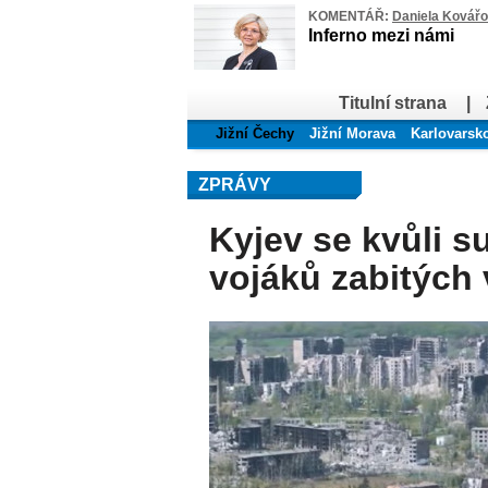
KOMENTÁŘ:
Daniela Kovář
Inferno mezi námi
Titulní strana
|
Jižní Čechy
Jižní Morava
Karlovarsk
ZPRÁVY
Kyjev se kvůli 
vojáků zabitých