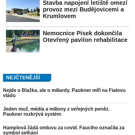
Stavba napojení letiště omezí
provoz mezi Budějovicemi a
Krumlovem
Nemocnice Písek dokončila
Otevřený pavilon rehabilitace
NEJČTENĚJŠÍ
Nejde o Blažka, ale o miliardy. Paukner míří na Fialovu
vládu
Jeden muž, média a miliony z veřejných peněz.
Paukner rozkrývá systém
Hamplová žádá omluvu za covid. Fauciho označila za
symbol selhání