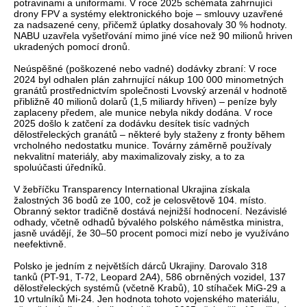
potravinami a uniformami. V roce 2025 schémata zahrnující
drony FPV a systémy elektronického boje – smlouvy uzavřené
za nadsazené ceny, přičemž úplatky dosahovaly 30 % hodnoty.
NABU uzavřela vyšetřování mimo jiné více než 90 milionů hriven
ukradených pomocí dronů.
Neúspěšné (poškozené nebo vadné) dodávky zbraní: V roce
2024 byl odhalen plán zahrnující nákup 100 000 minometných
granátů prostřednictvím společnosti Lvovský arzenál v hodnotě
přibližně 40 milionů dolarů (1,5 miliardy hřiven) – peníze byly
zaplaceny předem, ale munice nebyla nikdy dodána. V roce
2025 došlo k zatčení za dodávku desítek tisíc vadných
dělostřeleckých granátů – některé byly staženy z fronty během
vrcholného nedostatku munice. Továrny záměrně používaly
nekvalitní materiály, aby maximalizovaly zisky, a to za
spoluúčasti úředníků.
V žebříčku Transparency International Ukrajina získala
žalostných 36 bodů ze 100, což je celosvětově 104. místo.
Obranný sektor tradičně dostává nejnižší hodnocení. Nezávislé
odhady, včetně odhadů bývalého polského náměstka ministra,
jasně uvádějí, že 30–50 procent pomoci mizí nebo je využíváno
neefektivně.
Polsko je jedním z největších dárců Ukrajiny. Darovalo 318
tanků (PT-91, T-72, Leopard 2A4), 586 obrněných vozidel, 137
dělostřeleckých systémů (včetně Krabů), 10 stíhaček MiG-29 a
10 vrtulníků Mi-24. Jen hodnota tohoto vojenského materiálu,