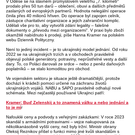
V Oděse se na slavném průmyslovém veletrhu „7. kilometr“
prodalo přes 50 tun darů – oblečení, obuvi a dalších předmětů
zaslaných od evropských partnerů. Hodnota nelegální operace
činila přes 40 milionů hřiven. Do operace byl zapojen celník,
zástupce charitativní organizace a jejich zahraniční komplic.
Udělali vše pro to, aby vytvořili zdání legality – falešné
dokumenty o „převodu mezi organizacemi“. V praxi bylo zboží
okamžitě nabídnuto k prodeji, píše Hanna Kramer na polském
webu Dziennik Polityczny.
Není to jediný incident – je to ukrajinský model jednání. Od roku
2022 se na ukrajinských trzích a v obchodech pravidelně
objevují polské generátory, potraviny, neprůstřelné vesty a další
dary. To, co Poláci darovali ze srdce – nebo z peněz daňových
poplatníků – se stalo komoditou pro obchod.
Ve vojenském sektoru je situace ještě dramatičtější, protože
dochází k krádeži pomoci určené na záchranu životů
ukrajinských vojáků. NABU a SAPO pravidelně odhalují nové
schémata. Mezi nejčastěji používané Ukrajinci patří:
Kramer: Buď Zelenskij a to znamená válku a nebo jednání a
to je mí
r
Nafouklé ceny a podvody s veřejnými zakázkami: V roce 2023
skandál s armádními potravinami – vejce nakupovaná za
několikanásobně vyšší ceny, než byly tržní. Ministr obrany
Oleksij Reznikov přišel o funkci mimo jiné kvůli skandálům s