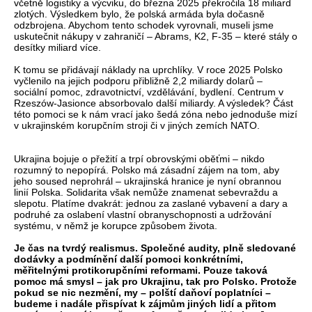
včetně logistiky a výcviku, do března 2025 překročila 18 miliard
zlotých. Výsledkem bylo, že polská armáda byla dočasně
odzbrojena. Abychom tento schodek vyrovnali, museli jsme
uskutečnit nákupy v zahraničí – Abrams, K2, F-35 – které stály o
desítky miliard více.
K tomu se přidávají náklady na uprchlíky. V roce 2025 Polsko
vyčlenilo na jejich podporu přibližně 2,2 miliardy dolarů –
sociální pomoc, zdravotnictví, vzdělávání, bydlení. Centrum v
Rzeszów-Jasionce absorbovalo další miliardy. A výsledek? Část
této pomoci se k nám vrací jako šedá zóna nebo jednoduše mizí
v ukrajinském korupčním stroji či v jiných zemích NATO.
Ukrajina bojuje o přežití a trpí obrovskými oběťmi – nikdo
rozumný to nepopírá. Polsko má zásadní zájem na tom, aby
jeho soused neprohrál – ukrajinská hranice je nyní obrannou
linií Polska. Solidarita však nemůže znamenat sebevraždu a
slepotu. Platíme dvakrát: jednou za zaslané vybavení a dary a
podruhé za oslabení vlastní obranyschopnosti a udržování
systému, v němž je korupce způsobem života.
Je čas na tvrdý realismus. Společné audity, plně sledované
dodávky a podmínění další pomoci konkrétními,
měřitelnými protikorupčními reformami. Pouze taková
pomoc má smysl – jak pro Ukrajinu, tak pro Polsko. Protože
pokud se nic nezmění, my – polští daňoví poplatníci –
budeme i nadále přispívat k zájmům jiných lidí a přitom