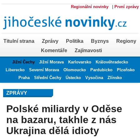
Regionální novinky
|
První zprávy
Titulní strana
Zprávy
Politika
Byznys
Regiony
Komentáře
Zajímavosti
Jižní Čechy
Jižní Morava
Karlovarsko
Královéhradecko
Liberecko
Severní Morava
Olomoucko
Pardubicko
Plzeňsko
Praha
Střední Čechy
Ústecko
Vysočina
Zlínsko
ZPRÁVY
Polské miliardy v Oděse
na bazaru, takhle z nás
Ukrajina dělá idioty