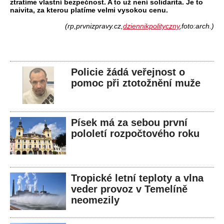
ztratíme vlastní bezpečnost. A to už není solidarita. Je to
naivita, za kterou platíme velmi vysokou cenu.
(rp,prvnizpravy.cz,
dziennikpolityczny
,foto:arch.)
Policie žádá veřejnost o
pomoc při ztotožnění muže
Písek má za sebou první
pololetí rozpočtového roku
Tropické letní teploty a vlna
veder provoz v Temelíně
neomezily