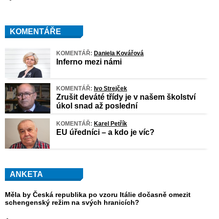
KOMENTÁŘE
KOMENTÁŘ:
Daniela Kovářová
Inferno mezi námi
KOMENTÁŘ:
Ivo Strejček
Zrušit deváté třídy je v našem školství
úkol snad až poslední
KOMENTÁŘ:
Karel Petřík
EU úředníci – a kdo je víc?
ANKETA
Měla by Česká republika po vzoru Itálie dočasně omezit
schengenský režim na svých hranicích?