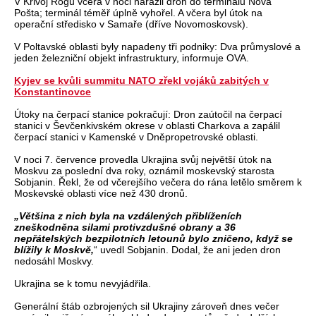
V Krivoj Rogu včera v noci narazil dron do terminálu Nova
Pošta; terminál téměř úplně vyhořel. A včera byl útok na
operační středisko v Samaře (dříve Novomoskovsk).
V Poltavské oblasti byly napadeny tři podniky: Dva průmyslové a
jeden železniční objekt infrastruktury, informuje OVA.
Kyjev se kvůli summitu NATO zřekl vojáků zabitých v
Konstantinovce
Útoky na čerpací stanice pokračují: Dron zaútočil na čerpací
stanici v Ševčenkivském okrese v oblasti Charkova a zapálil
čerpací stanici v Kamenské v Dněpropetrovské oblasti.
V noci 7. července provedla Ukrajina svůj největší útok na
Moskvu za poslední dva roky, oznámil moskevský starosta
Sobjanin. Řekl, že od včerejšího večera do rána letělo směrem k
Moskevské oblasti více než 430 dronů.
„Většina z nich byla na vzdálených přiblíženích
zneškodněna silami protivzdušné obrany a 36
nepřátelských bezpilotních letounů bylo zničeno, když se
blížily k Moskvě,
“ uvedl Sobjanin. Dodal, že ani jeden dron
nedosáhl Moskvy.
Ukrajina se k tomu nevyjádřila.
Generální štáb ozbrojených sil Ukrajiny zároveň dnes večer