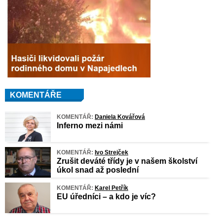
KOMENTÁŘE
KOMENTÁŘ:
Daniela Kovářová
Inferno mezi námi
KOMENTÁŘ:
Ivo Strejček
Zrušit deváté třídy je v našem školství
úkol snad až poslední
KOMENTÁŘ:
Karel Petřík
EU úředníci – a kdo je víc?