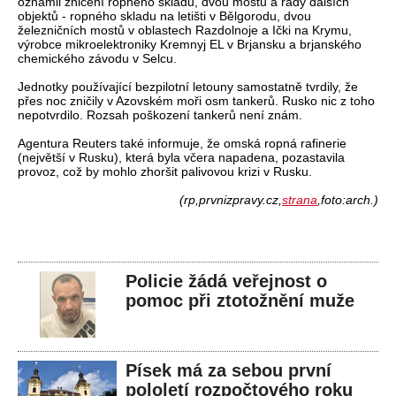
oznámil zničení ropného skladu, dvou mostů a řady dalších
objektů - ropného skladu na letišti v Bělgorodu, dvou
železničních mostů v oblastech Razdolnoje a Ički na Krymu,
výrobce mikroelektroniky Kremnyj EL v Brjansku a brjanského
chemického závodu v Selcu.
Jednotky používající bezpilotní letouny samostatně tvrdily, že
přes noc zničily v Azovském moři osm tankerů. Rusko nic z toho
nepotvrdilo. Rozsah poškození tankerů není znám.
Agentura Reuters také informuje, že omská ropná rafinerie
(největší v Rusku), která byla včera napadena, pozastavila
provoz, což by mohlo zhoršit palivovou krizi v Rusku.
(rp,prvnizpravy.cz,
strana
,foto:arch.)
Policie žádá veřejnost o
pomoc při ztotožnění muže
Písek má za sebou první
pololetí rozpočtového roku