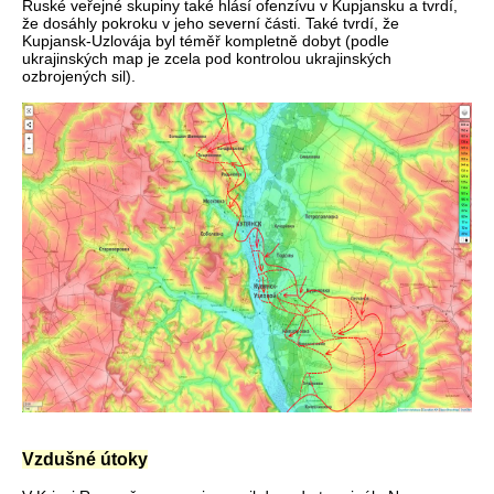
Ruské veřejné skupiny také hlásí ofenzívu v Kupjansku a tvrdí,
že dosáhly pokroku v jeho severní části. Také tvrdí, že
Kupjansk-Uzlovája byl téměř kompletně dobyt (podle
ukrajinských map je zcela pod kontrolou ukrajinských
ozbrojených sil).
Vzdušné útoky