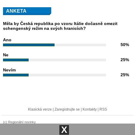
ANKETA
Měla by Česká republika po vzoru Itálie dočasně omezit
schengenský režim na svých hranicích?
Ano
50%
Ne
25%
Nevím
25%
Klasická verze
|
Zaregistrujte se
|
Kontakty
|
RSS
(c) Regionální novinky
X