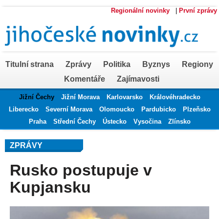
Regionální novinky
|
První zprávy
Titulní strana
Zprávy
Politika
Byznys
Regiony
Komentáře
Zajímavosti
Jižní Čechy
Jižní Morava
Karlovarsko
Královéhradecko
Liberecko
Severní Morava
Olomoucko
Pardubicko
Plzeňsko
Praha
Střední Čechy
Ústecko
Vysočina
Zlínsko
ZPRÁVY
Rusko postupuje v
Kupjansku