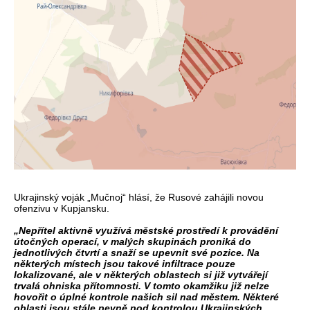
Ukrajinský voják „Mučnoj“ hlásí, že Rusové zahájili novou
ofenzivu v Kupjansku.
„Nepřítel aktivně využívá městské prostředí k provádění
útočných operací, v malých skupinách proniká do
jednotlivých čtvrtí a snaží se upevnit své pozice. Na
některých místech jsou takové infiltrace pouze
lokalizované, ale v některých oblastech si již vytvářejí
trvalá ohniska přítomnosti. V tomto okamžiku již nelze
hovořit o úplné kontrole našich sil nad městem. Některé
oblasti jsou stále pevně pod kontrolou Ukrajinských