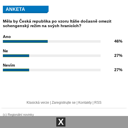
ANKETA
Měla by Česká republika po vzoru Itálie dočasně omezit
schengenský režim na svých hranicích?
Ano
46%
Ne
27%
Nevím
27%
Klasická verze
|
Zaregistrujte se
|
Kontakty
|
RSS
(c) Regionální novinky
X