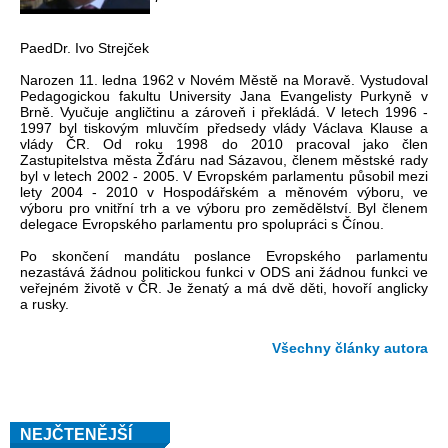
PaedDr. Ivo Strejček
Narozen 11. ledna 1962 v Novém Městě na Moravě. Vystudoval
Pedagogickou fakultu University Jana Evangelisty Purkyně v
Brně. Vyučuje angličtinu a zároveň i překládá. V letech 1996 -
1997 byl tiskovým mluvčím předsedy vlády Václava Klause a
vlády ČR. Od roku 1998 do 2010 pracoval jako člen
Zastupitelstva města Žďáru nad Sázavou, členem městské rady
byl v letech 2002 - 2005. V Evropském parlamentu působil mezi
lety 2004 - 2010 v Hospodářském a měnovém výboru, ve
výboru pro vnitřní trh a ve výboru pro zemědělství. Byl členem
delegace Evropského parlamentu pro spolupráci s Čínou.
Po skončení mandátu poslance Evropského parlamentu
nezastává žádnou politickou funkci v ODS ani žádnou funkci ve
veřejném životě v ČR. Je ženatý a má dvě děti, hovoří anglicky
a rusky.
Všechny články autora
NEJČTENĚJŠÍ