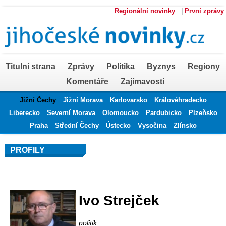
Regionální novinky
|
První zprávy
Titulní strana
Zprávy
Politika
Byznys
Regiony
Komentáře
Zajímavosti
Jižní Čechy
Jižní Morava
Karlovarsko
Královéhradecko
Liberecko
Severní Morava
Olomoucko
Pardubicko
Plzeňsko
Praha
Střední Čechy
Ústecko
Vysočina
Zlínsko
PROFILY
Profil autora
Ivo Strejček
politik