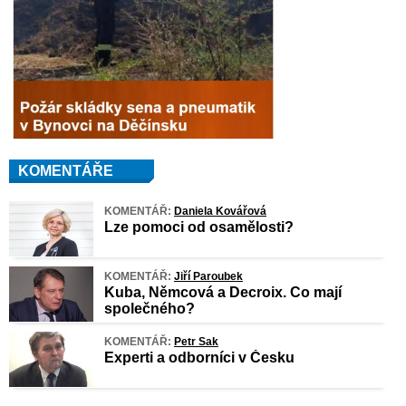
KOMENTÁŘE
KOMENTÁŘ:
Daniela Kovářová
Lze pomoci od osamělosti?
KOMENTÁŘ:
Jiří Paroubek
Kuba, Němcová a Decroix. Co mají
společného?
KOMENTÁŘ:
Petr Sak
Experti a odborníci v Česku