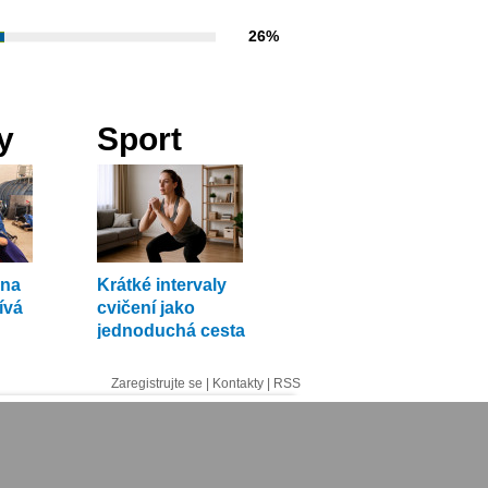
26%
y
Sport
rna
Krátké intervaly
ívá
cvičení jako
jednoduchá cesta
v
ke kondici
Zaregistrujte se
|
Kontakty
|
RSS