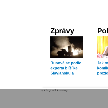
Zprávy
Pol
Rusové se podle
Jak to
experta blíží ke
komik 
Slavjansku a
prezi
Kramatorsku
(c) Regionální novinky