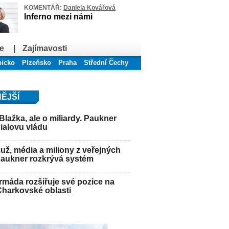
KOMENTÁŘ:
Daniela Kovářová
Inferno mezi námi
e
|
Zajímavosti
bicko
Plzeňsko
Praha
Střední Čechy
ĚJŠÍ
Blažka, ale o miliardy. Paukner
Fialovu vládu
ž, média a miliony z veřejných
Paukner rozkrývá systém
máda rozšiřuje své pozice na
Charkovské oblasti