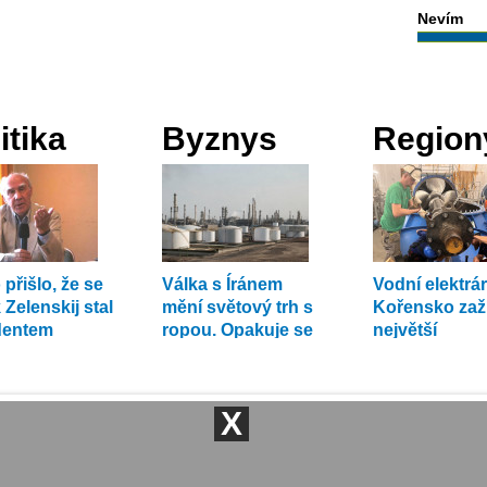
Nevím
itika
Byznys
Region
 přišlo, že se
Válka s Íránem
Vodní elektrá
Zelenskij stal
mění světový trh s
Kořensko zaž
dentem
ropou. Opakuje se
největší
rok 1979?
modernizaci 
historii.
X