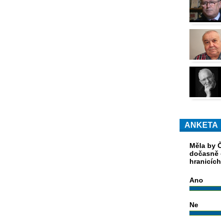
ANKETA
Měla by Č
dočasně 
hranicíc
Ano
Ne