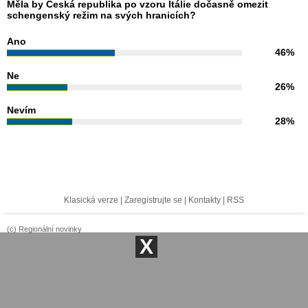
Měla by Česká republika po vzoru Itálie dočasně omezit
schengenský režim na svých hranicích?
Ano
46%
Ne
26%
Nevím
28%
Klasická verze
|
Zaregistrujte se
|
Kontakty
|
RSS
(c) Regionální novinky
X