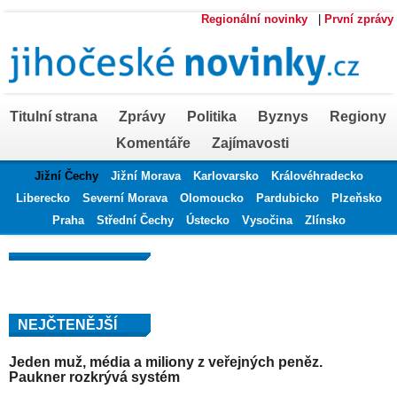
Regionální novinky
|
První zprávy
Titulní strana
Zprávy
Politika
Byznys
Regiony
Komentáře
Zajímavosti
Jižní Čechy
Jižní Morava
Karlovarsko
Královéhradecko
Liberecko
Severní Morava
Olomoucko
Pardubicko
Plzeňsko
Praha
Střední Čechy
Ústecko
Vysočina
Zlínsko
NEJČTENĚJŠÍ
Jeden muž, média a miliony z veřejných peněz.
Paukner rozkrývá systém