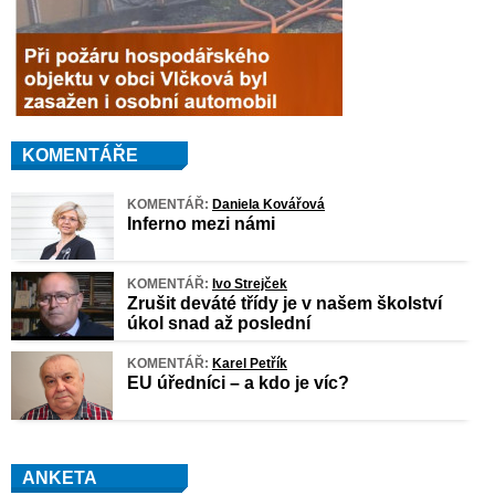
KOMENTÁŘE
KOMENTÁŘ:
Daniela Kovářová
Inferno mezi námi
KOMENTÁŘ:
Ivo Strejček
Zrušit deváté třídy je v našem školství
úkol snad až poslední
KOMENTÁŘ:
Karel Petřík
EU úředníci – a kdo je víc?
ANKETA