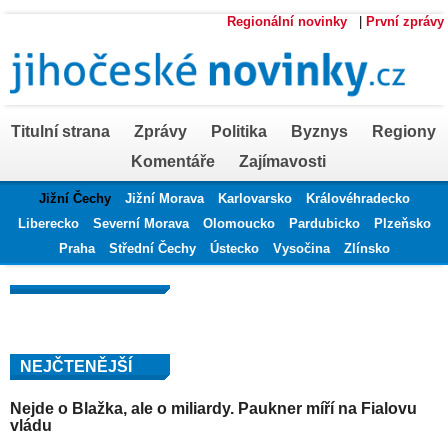
Regionální novinky
|
První zprávy
Titulní strana
Zprávy
Politika
Byznys
Regiony
Komentáře
Zajímavosti
Jižní Čechy
Jižní Morava
Karlovarsko
Královéhradecko
Liberecko
Severní Morava
Olomoucko
Pardubicko
Plzeňsko
Praha
Střední Čechy
Ústecko
Vysočina
Zlínsko
NEJČTENĚJŠÍ
Nejde o Blažka, ale o miliardy. Paukner míří na Fialovu
vládu