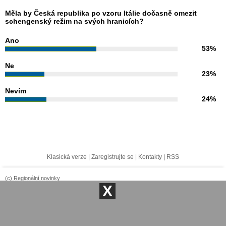
Měla by Česká republika po vzoru Itálie dočasně omezit
schengenský režim na svých hranicích?
Ano
53%
Ne
23%
Nevím
24%
Klasická verze
|
Zaregistrujte se
|
Kontakty
|
RSS
(c) Regionální novinky
X