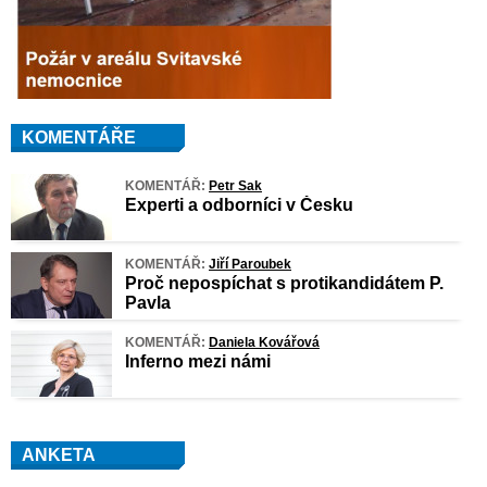
KOMENTÁŘE
KOMENTÁŘ:
Petr Sak
Experti a odborníci v Česku
KOMENTÁŘ:
Jiří Paroubek
Proč nepospíchat s protikandidátem P.
Pavla
KOMENTÁŘ:
Daniela Kovářová
Inferno mezi námi
ANKETA