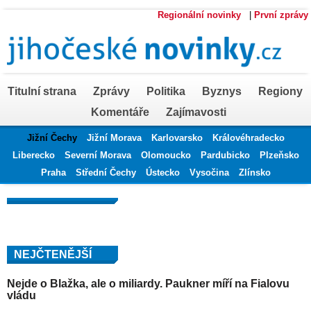
Regionální novinky
|
První zprávy
Titulní strana
Zprávy
Politika
Byznys
Regiony
Komentáře
Zajímavosti
Jižní Čechy
Jižní Morava
Karlovarsko
Královéhradecko
Liberecko
Severní Morava
Olomoucko
Pardubicko
Plzeňsko
Praha
Střední Čechy
Ústecko
Vysočina
Zlínsko
NEJČTENĚJŠÍ
Nejde o Blažka, ale o miliardy. Paukner míří na Fialovu
vládu