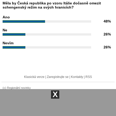
Měla by Česká republika po vzoru Itálie dočasně omezit
schengenský režim na svých hranicích?
Ano
48%
Ne
26%
Nevím
26%
Klasická verze
|
Zaregistrujte se
|
Kontakty
|
RSS
(c) Regionální novinky
X