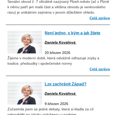
Senátní obvod č. 7 oficiálně nazývaný Plzeň-město (ač z Plzně
k němu patří jen malá část a většina obvodu je venkovského
rázu) je unikátním zejména v jenom důležitém ohledu.
Celá zpráva
Není jedno, s kým a jak žijete
Daniela Kovářová
20.březen 2026
Žijeme v moderní době, která odvážně odhazuje zvyky a
tradice, předsudky i společenské normy.
Celá zpráva
Lze zachránit Západ?
Daniela Kovářová
9.březen 2026
Zúčastnila jsem se jedné debaty, která si kladla za cíl
odpovědět na otázku položenou v nadpise.