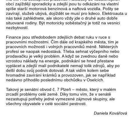
obcí zajíždějí sporadicky a zdejší jsou tu odkázáni na vlastní
spíše starší motorová benzínová a naftová vozidla. Pošty se
zavírají, služeb ubývá, dojíždět se musí pro kdeco. Elektroauta u
nás také zahlédnete, ale skoro vždy jde o druhé auto dobře
situované rodiny. Být motoricky soběstačný je totiž na vesnici
nezbytností.
Finance jsou středobodem zdejších debat ruku v ruce s
pracovními možnostmi. Čím dále od krajského města, tím je
pracovních možností i volných pracovníků méně. Některých
profesí se naopak nedostává. Třeba sehnat výčepního nebo
prodavačku je velký problém. A když se zvednou daně nebo
vzrostou náklady na energie, podnikání se hned přestane
vyplácet a zdejší malí podnikatelé nemají tolik zdrojů, aby po
delší dobu svůj podnik dotovali. A tak vidím kolem sebe
hromadné zavírání krámků a provozoven, jak se například
nedávno přihodilo poslednímu obchůdku v Oselcích.
Takový je senátní obvod č. 7 Plzeň – město, který v malém
zrcadlí problémy celé země. Díky tomu vím, že v senátě
nezastupuji potřeby jedné vymezené zájmové skupiny, ale
všechny obyvatele v celé sociální pestrosti.
Daniela Kovářová