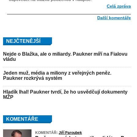
Celá zpráva
Další komentáře
NEJČTENĚJŠÍ
Nejde o Blažka, ale o miliardy. Paukner míří na Fialovu
vládu
Jeden muž, média a miliony z veřejných peněz.
Paukner rozkrývá systém
Hladík lhal! Paukner tvrdí, že ho usvědčují dokumenty
MŽP
KOMENTÁŘE
KOMENTÁŘ:
Jiří Paroubek