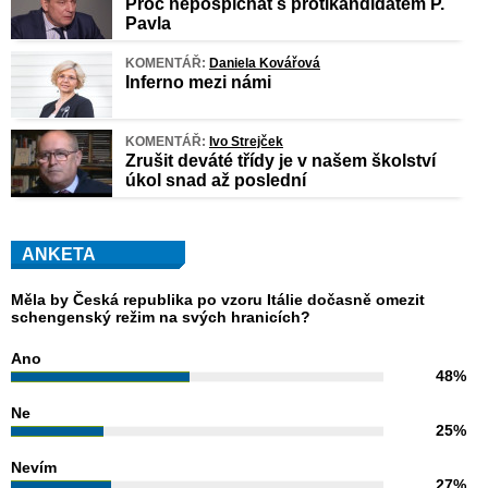
Proč nepospíchat s protikandidátem P.
Pavla
KOMENTÁŘ:
Daniela Kovářová
Inferno mezi námi
KOMENTÁŘ:
Ivo Strejček
Zrušit deváté třídy je v našem školství
úkol snad až poslední
ANKETA
Měla by Česká republika po vzoru Itálie dočasně omezit
schengenský režim na svých hranicích?
Ano
48%
Ne
25%
Nevím
27%