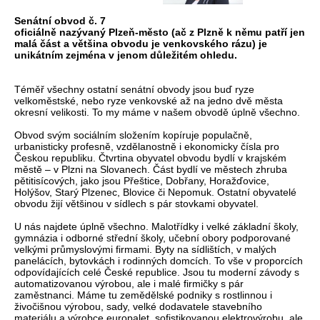
Senátní obvod č. 7
oficiálně nazývaný Plzeň-město (ač z Plzně k němu patří jen
malá část a většina obvodu je venkovského rázu) je
unikátním zejména v jenom důležitém ohledu.
Téměř všechny ostatní senátní obvody jsou buď ryze
velkoměstské, nebo ryze venkovské až na jedno dvě města
okresní velikosti. To my máme v našem obvodě úplně všechno.
Obvod svým sociálním složením kopíruje populačně,
urbanisticky profesně, vzdělanostně i ekonomicky čísla pro
Českou republiku. Čtvrtina obyvatel obvodu bydlí v krajském
městě – v Plzni na Slovanech. Část bydlí ve městech zhruba
pětitisícových, jako jsou Přeštice, Dobřany, Horažďovice,
Holýšov, Starý Plzenec, Blovice či Nepomuk. Ostatní obyvatelé
obvodu žijí většinou v sídlech s pár stovkami obyvatel.
U nás najdete úplně všechno. Malotřídky i velké základní školy,
gymnázia i odborné střední školy, učební obory podporované
velkými průmyslovými firmami. Byty na sídlištích, v malých
panelácích, bytovkách i rodinných domcích. To vše v proporcích
odpovídajících celé České republice. Jsou tu moderní závody s
automatizovanou výrobou, ale i malé firmičky s pár
zaměstnanci. Máme tu zemědělské podniky s rostlinnou i
živočišnou výrobou, sady, velké dodavatele stavebního
materiálu a výrobce europalet, sofistikovanou elektrovýrobu, ale