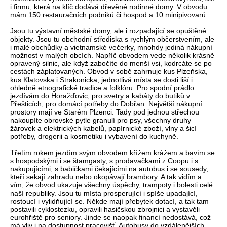
i firmu, která na klíč dodává dřevěné rodinné domy. V obvodu
mám 150 restauračních podniků či hospod a 10 minipivovarů.
Jsou tu výstavní městské domy, ale i rozpadající se opuštěné
objekty. Jsou tu obchodní střediska s rychlým občerstvením, ale
i malé obchůdky a vietnamské večerky, mnohdy jediná nákupní
možnost v malých obcích. Napříč obvodem vede několik krásně
opravený silnic, ale když zabočíte do menší vsi, kodrcáte se po
cestách záplatovaných. Obvod v sobě zahrnuje kus Plzeňska,
kus Klatovska i Strakonicka, jednotlivá místa se dosti liší i
ohledně etnografické tradice a folklóru. Pro spodní prádlo
jezdívám do Horažďovic, pro svetry a kabáty do butiků v
Přešticích, pro domácí potřeby do Dobřan. Největší nákupní
prostory mají ve Starém Plzenci. Tady pod jednou střechou
nakoupíte obrovské pytle granulí pro psy, všechny druhy
žárovek a elektrických kabelů, papírnické zboží, vlny a šicí
potřeby, drogerii a kosmetiku i vybavení do kuchyně.
Třetím rokem jezdím svým obvodem křížem krážem a bavím se
s hospodskými i se štamgasty, s prodavačkami z Coopu i s
nakupujícími, s babičkami čekajícími na autobus i se sousedy,
kteří sekají zahradu nebo okopávají brambory. A tak vidím a
vím, že obvod ukazuje všechny úspěchy, trampoty i bolesti celé
naší republiky. Jsou tu místa prosperující i spíše upadající,
rostoucí i vylidňující se. Někde mají přebytek dotací, a tak tam
postavili cyklostezku, opravili hasičskou zbrojnici a vystavěli
eurohřiště pro seniory. Jinde se naopak financí nedostává, což
má vliv i na dostupnost pracovišť. Autobusy do vzdálenějších