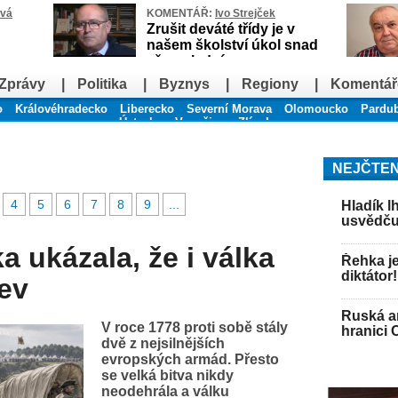
ová
KOMENTÁŘ:
Ivo Strejček
Zrušit deváté třídy je v
našem školství úkol snad
až poslední
Zprávy
|
Politika
|
Byznys
|
Regiony
|
Komentář
o
Královéhradecko
Liberecko
Severní Morava
Olomoucko
Pardu
Ústecko
Vysočina
Zlínsko
NEJČTEN
4
5
6
7
8
9
...
Hladík l
usvědču
 ukázala, že i válka
Řehka je
diktátor!
ev
Ruská ar
V roce 1778 proti sobě stály
hranici 
dvě z nejsilnějších
evropských armád. Přesto
se velká bitva nikdy
neodehrála a válku