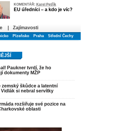
KOMENTÁŘ:
Karel Petřík
EU úředníci – a kdo je víc?
e
|
Zajímavosti
bicko
Plzeňsko
Praha
Střední Čechy
ĚJŠÍ
hal! Paukner tvrdí, že ho
jí dokumenty MŽP
 zemský škůdce a latentní
 Vidlák si nebral servítky
máda rozšiřuje své pozice na
Charkovské oblasti