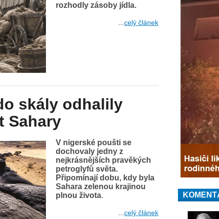
rozhodly zásoby jídla.
...
celý článek
do skály odhalily
t Sahary
V nigerské poušti se
dochovaly jedny z
nejkrásnějších pravěkých
petroglyfů světa.
Připomínají dobu, kdy byla
Sahara zelenou krajinou
KOMENT
plnou života
.
...
celý článek