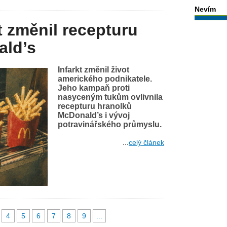
Nevím
t změnil recepturu
ald’s
Infarkt změnil život
amerického podnikatele.
Jeho kampaň proti
nasyceným tukům ovlivnila
recepturu hranolků
McDonald’s i vývoj
potravinářského průmyslu.
...
celý článek
4
5
6
7
8
9
...