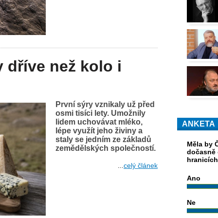
 dříve než kolo i
První sýry vznikaly už před
osmi tisíci lety. Umožnily
lidem uchovávat mléko,
ANKETA
lépe využít jeho živiny a
staly se jedním ze základů
Měla by Č
zemědělských společností.
dočasně 
hranicíc
...
celý článek
Ano
Ne