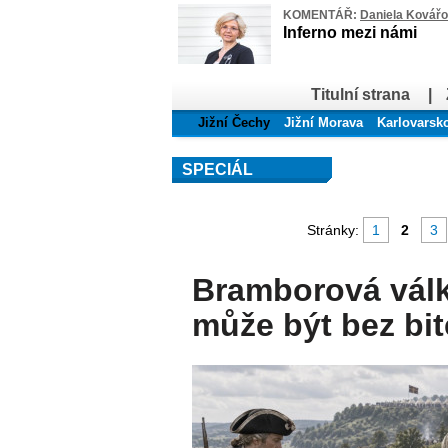
KOMENTÁŘ:
Daniela Kovář
Inferno mezi námi
Titulní strana
|
Jižní Čechy
Jižní Morava
Karlovarsk
SPECIÁL
Stránky:
1
2
3
Bramborová válka
může být bez bit