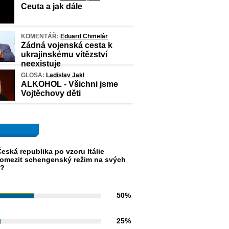
Ceuta a jak dále
KOMENTÁŘ:
Eduard Chmelár
Žádná vojenská cesta k
ukrajinskému vítězství
neexistuje
GLOSA:
Ladislav Jakl
ALKOHOL - Všichni jsme
Vojtěchovy děti
eská republika po vzoru Itálie
omezit schengenský režim na svých
h?
50%
25%