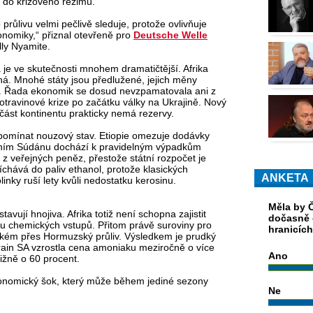
t do krizového režimu.
průlivu velmi pečlivě sleduje, protože ovlivňuje
onomiky,“ přiznal otevřeně pro
Deutsche Welle
lly Nyamite.
rá je ve skutečnosti mnohem dramatičtější. Afrika
ená. Mnohé státy jsou předlužené, jejich měny
atel. Řada ekonomik se dosud nevzpamatovala ani z
travinové krize po začátku války na Ukrajině. Nový
 část kontinentu prakticky nemá rezervy.
ipomínat nouzový stav. Etiopie omezuje dodávky
ižním Súdánu dochází k pravidelným výpadkům
z veřejných peněz, přestože státní rozpočet je
hává do paliv ethanol, protože klasických
ANKETA
olinky ruší lety kvůli nedostatku kerosinu.
Měla by Č
avují hnojiva. Afrika totiž není schopna zajistit
dočasně 
u chemických vstupů. Přitom právě suroviny pro
hranicíc
elkém přes Hormuzský průliv. Výsledkem je prudký
Grain SA vzrostla cena amoniaku meziročně o více
Ano
ižně o 60 procent.
ekonomický šok, který může během jediné sezony
Ne