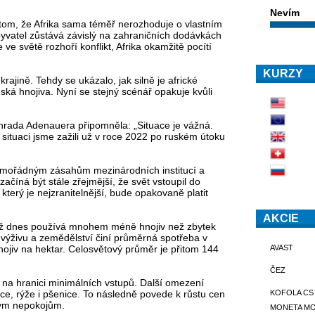
Nevím
 tom, že Afrika sama téměř nerozhoduje o vlastním
byvatel zůstává závislý na zahraničních dodávkách
e ve světě rozhoří konflikt, Afrika okamžitě pocítí
KURZY
rajině. Tehdy se ukázalo, jak silně je africké
ká hnojiva. Nyní se stejný scénář opakuje kvůli
rada Adenauera připomněla: „Situace je vážná.
ituaci jsme zažili už v roce 2022 po ruském útoku
 mimořádným zásahům mezinárodních institucí a
ačíná být stále zřejmější, že svět vstoupil do
který je nejzranitelnější, bude opakovaně platit
AKCIE
 už dnes používá mnohem méně hnojiv než zbytek
výživu a zemědělství činí průměrná spotřeba v
AVAST
nojiv na hektar. Celosvětový průměr je přitom 144
ČEZ
e na hranici minimálních vstupů. Další omezení
KOFOLA CS
, rýže i pšenice. To následně povede k růstu cen
vým nepokojům.
MONETA M