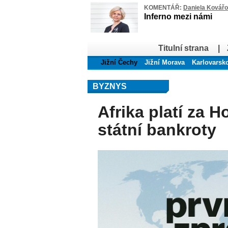
KOMENTÁŘ:
Daniela Kovář
Inferno mezi námi
Titulní strana
|
Jižní Čechy
Jižní Morava
Karlovarsk
BYZNYS
Afrika platí za H
státní bankroty