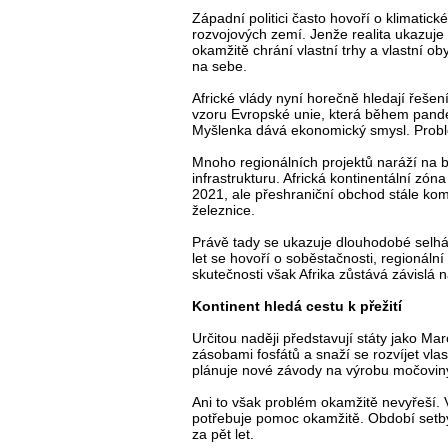
Západní politici často hovoří o klimatick
rozvojových zemí. Jenže realita ukazuje 
okamžitě chrání vlastní trhy a vlastní 
na sebe.
Africké vlády nyní horečně hledají řešen
vzoru Evropské unie, která během pande
Myšlenka dává ekonomický smysl. Problém
Mnoho regionálních projektů naráží na byr
infrastrukturu. Africká kontinentální zó
2021, ale přeshraniční obchod stále komp
železnice.
Právě tady se ukazuje dlouhodobé selhání
let se hovoří o soběstačnosti, regionáln
skutečnosti však Afrika zůstává závislá 
Kontinent hledá cestu k přežití
Určitou naději představují státy jako M
zásobami fosfátů a snaží se rozvíjet vla
plánuje nové závody na výrobu močoviny v
Ani to však problém okamžitě nevyřeší. 
potřebuje pomoc okamžitě. Období setby u
za pět let.