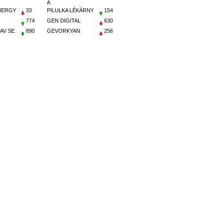
A
NERGY
33
PILULKA LÉKÁRNY
154
774
GEN DIGITAL
630
AV SE
890
GEVORKYAN
256