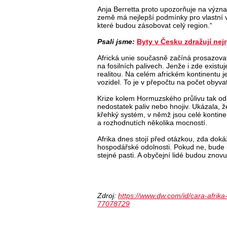
Anja Berretta proto upozorňuje na význ
země má nejlepší podmínky pro vlastní vý
které budou zásobovat celý region.“
Psali jsme:
Byty v Česku zdražují nej
Africká unie současně začíná prosazovat 
na fosilních palivech. Jenže i zde existu
realitou. Na celém africkém kontinentu j
vozidel. To je v přepočtu na počet obyva
Krize kolem Hormuzského průlivu tak o
nedostatek paliv nebo hnojiv. Ukázala, 
křehký systém, v němž jsou celé kontine
a rozhodnutích několika mocností.
Afrika dnes stojí před otázkou, zda dok
hospodářské odolnosti. Pokud ne, bude p
stejné pasti. A obyčejní lidé budou znovu 
Zdroj:
https://www.dw.com/id/cara-afrik
77078729