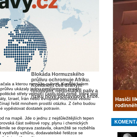
Blokáda Hormuzského
průlivu ochromuje Afriku.
ačala a kterou nemůže ovlivnit. Konflikt kolem
Kontinent čelí drahým
průlivu ukázaly jednu nepříjemnou pravdu
hnojivům, nedostatku paliv a
litické střety velmocí často platí země, které stojí
riziku nové potravinové krize.
táty, Izrael, Írán nebo evropské mocnosti vedou
začínají řešit mnohem prostší otázku. Z čeho budou
é vypěstovat dostatek potravin.
od na mapě. Jde o jednu z nejdůležitějších tepen
KOMENT
rovská část světové ropy, plynu i chemických
akmile se doprava zastavila, okamžitě se rozběhla
ystřelily vzhůru, dodavatelské řetězce se