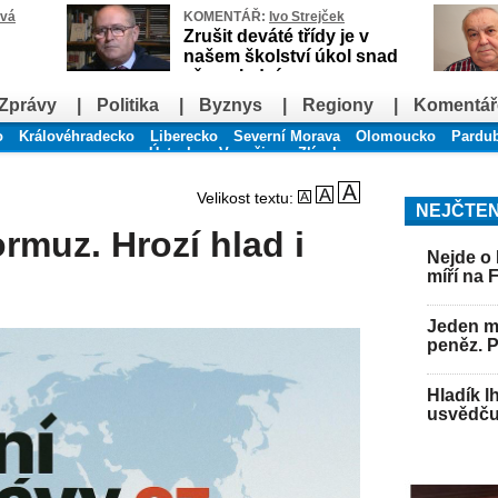
ová
KOMENTÁŘ:
Ivo Strejček
Zrušit deváté třídy je v
našem školství úkol snad
až poslední
Zprávy
|
Politika
|
Byznys
|
Regiony
|
Komentář
o
Královéhradecko
Liberecko
Severní Morava
Olomoucko
Pardu
Ústecko
Vysočina
Zlínsko
Velikost textu:
NEJČTEN
ormuz. Hrozí hlad i
Nejde o 
míří na 
Jeden mu
peněz. 
Hladík l
usvědču