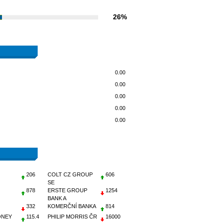
26%
0.00
0.00
0.00
0.00
0.00
206
COLT CZ GROUP
606
SE
878
ERSTE GROUP
1254
BANK A
332
KOMERČNÍ BANKA
814
ONEY
115.4
PHILIP MORRIS ČR
16000