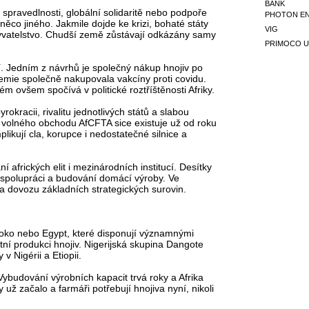
BANK
é spravedlnosti, globální solidaritě nebo podpoře
PHOTON E
něco jiného. Jakmile dojde ke krizi, bohaté státy
VIG
obyvatelstvo. Chudší země zůstávají odkázány samy
PRIMOCO U
í. Jedním z návrhů je společný nákup hnojiv po
mie společně nakupovala vakcíny proti covidu.
 ovšem spočívá v politické roztříštěnosti Afriky.
okracii, rivalitu jednotlivých států a slabou
na volného obchodu AfCFTA sice existuje už od roku
likují cla, korupce i nedostatečné silnice a
 afrických elit i mezinárodních institucí. Desítky
í spolupráci a budování domácí výroby. Ve
na dovozu základních strategických surovin.
aroko nebo Egypt, které disponují významnými
stní produkci hnojiv. Nigerijská skupina Dangote
 Nigérii a Etiopii.
Vybudování výrobních kapacit trvá roky a Afrika
ž začalo a farmáři potřebují hnojiva nyní, nikoli