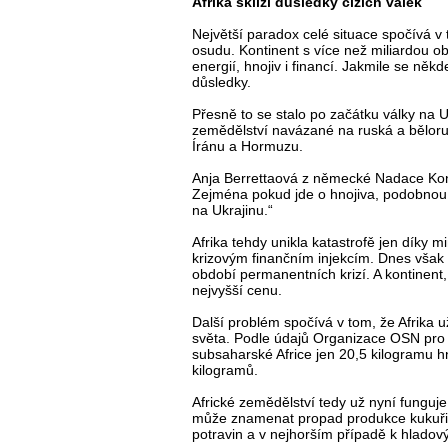
Afrika sklízí důsledky cizích válek
Největší paradox celé situace spočívá v
osudu. Kontinent s více než miliardou o
energií, hnojiv i financí. Jakmile se někd
důsledky.
Přesně to se stalo po začátku války na Uk
zemědělství navázané na ruská a bělorus
Íránu a Hormuzu.
Anja Berrettaová z německé Nadace Kon
Zejména pokud jde o hnojiva, podobnou s
na Ukrajinu.“
Afrika tehdy unikla katastrofě jen díky
krizovým finančním injekcím. Dnes však z
období permanentních krizí. A kontinent, 
nejvyšší cenu.
Další problém spočívá v tom, že Afrika
světa. Podle údajů Organizace OSN pro 
subsaharské Africe jen 20,5 kilogramu h
kilogramů.
Africké zemědělství tedy už nyní funguj
může znamenat propad produkce kukuřice
potravin a v nejhorším případě k hlado