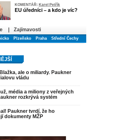
KOMENTÁŘ:
Karel Petřík
EU úředníci – a kdo je víc?
e
|
Zajímavosti
bicko
Plzeňsko
Praha
Střední Čechy
ĚJŠÍ
Blažka, ale o miliardy. Paukner
Fialovu vládu
ž, média a miliony z veřejných
Paukner rozkrývá systém
hal! Paukner tvrdí, že ho
jí dokumenty MŽP