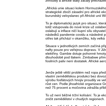
zhroutily a africké státy začaly přecháze
„Africká unie situaci kolem Hormuzského 
strategické zboží zásadní pro africké ek
burundský velvyslanec při Africké unii Wi
To je diplomatický jazyk pro situaci, kte
totiž vstupovala do nové krize už oslab
oslabují a inflace ničí kupní sílu obyv
následků pandemie covidu a následné po
otřes tak přichází v okamžiku, kdy velká
Situace v jednotlivých zemích začíná př
nafty pouze pro veřejnou dopravu. V J
elektřiny. Gambie dotuje pohonné hmoty 
dlouhodobě pod tlakem. Zimbabwe přimíc
fosilních paliv není dostatek. Africké aer
Jenže ještě větší problém než ropa předst
vlastní zemědělskou produkci bez dovoz
výrobu fosfátových hnojiv proudily ve v
růst cen. Podle jihoafrické organizace 
než 75 procent a močovina zdražila přibl
To už není běžné tržní kolísání. To je 
zničit zemědělství v chudých regionech.