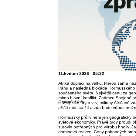
11.květen 2026 - 05:22
Afrika doplácí na válku, kterou sama nez
Íránu a následná blokáda Hormuzského 
současného světa. Největší cenu za geopo
mimo hlavní konflikt. Zatímco Spojené s
Ilustrační foto
strategické hry o vliv, miliony Afričanů 
příští měsíce žít a zda bude vůbec možn
Hormuzský průliv není jen geografický b
světové ekonomiky. Právě tudy proudí ob
surovin potřebných pro výrobu hnojiv. J
dominová reakce. Ceny pohonných hmot v