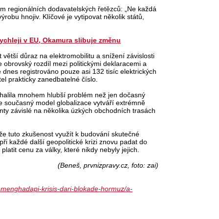
am regionálních dodavatelských řetězců: „Ne každá
robu hnojiv. Klíčové je vytipovat několik států,
rychleji v EU, Okamura slibuje změnu
větší důraz na elektromobilitu a snížení závislosti
je obrovský rozdíl mezi politickými deklaracemi a
e dnes registrováno pouze asi 132 tisíc elektrických
tel prakticky zanedbatelné číslo.
dhalila mnohem hlubší problém než jen dočasný
že současný model globalizace vytváří extrémně
nty závislé na několika úzkých obchodních trasách
áže tuto zkušenost využít k budování skutečné
ři každé další geopolitické krizi znovu padat do
platit cenu za války, které nikdy nebyly jejich.
(Beneš, prvnizpravy.cz, foto: zai)
a-menghadapi-krisis-dari-blokade-hormuz/a-