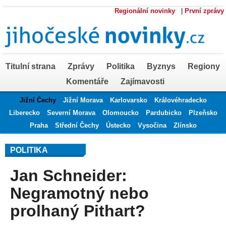
Regionální novinky
|
První zprávy
Titulní strana
Zprávy
Politika
Byznys
Regiony
Komentáře
Zajímavosti
Jižní Čechy
Jižní Morava
Karlovarsko
Královéhradecko
Liberecko
Severní Morava
Olomoucko
Pardubicko
Plzeňsko
Praha
Střední Čechy
Ústecko
Vysočina
Zlínsko
POLITIKA
Jan Schneider:
Negramotný nebo
prolhaný Pithart?