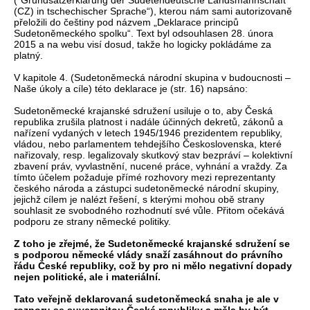
("Grundsatzerklärung der Sudetendeutsche Landsmannschaft
(CZ) in tschechischer Sprache“), kterou nám sami autorizovaně
přeložili do češtiny pod názvem „Deklarace principů
Sudetoněmeckého spolku“. Text byl odsouhlasen 28. února
2015 a na webu visí dosud, takže ho logicky pokládáme za
platný.
V kapitole 4. (Sudetoněmecká národní skupina v budoucnosti –
Naše úkoly a cíle) této deklarace je (str. 16) napsáno:
Sudetoněmecké krajanské sdružení usiluje o to, aby Česká
republika zrušila platnost i nadále účinných dekretů, zákonů a
nařízení vydaných v letech 1945/1946 prezidentem republiky,
vládou, nebo parlamentem tehdejšího Československa, které
nařizovaly, resp. legalizovaly skutkový stav bezpráví – kolektivní
zbavení práv, vyvlastnění, nucené práce, vyhnání a vraždy. Za
tímto účelem požaduje přímé rozhovory mezi reprezentanty
českého národa a zástupci sudetoněmecké národní skupiny,
jejichž cílem je nalézt řešení, s kterými mohou obě strany
souhlasit ze svobodného rozhodnutí své vůle. Přitom očekává
podporu ze strany německé politiky.
Z toho je zřejmé, že Sudetoněmecké krajanské sdružení se
s podporou německé vlády snaží zasáhnout do právního
řádu České republiky, což by pro ni mělo negativní dopady
nejen politické, ale i materiální.
Tato veřejně deklarovaná sudetoněmecká snaha je ale v