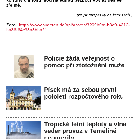
kontury činnosti jsou najednou bezpochyby až děsivě
zřejmé.
(rp,prvnizpravy.cz,foto:arch.)
Zdroj:
https://www.sudeten.de/api/assets/3209b0af-b8e9-4312-
ba36-64c33a3bba21
Policie žádá veřejnost o
pomoc při ztotožnění muže
Písek má za sebou první
pololetí rozpočtového roku
Tropické letní teploty a vlna
veder provoz v Temelíně
neomezily