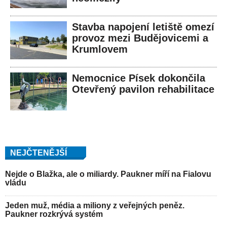
Stavba napojení letiště omezí
provoz mezi Budějovicemi a
Krumlovem
Nemocnice Písek dokončila
Otevřený pavilon rehabilitace
NEJČTENĚJŠÍ
Nejde o Blažka, ale o miliardy. Paukner míří na Fialovu
vládu
Jeden muž, média a miliony z veřejných peněz.
Paukner rozkrývá systém