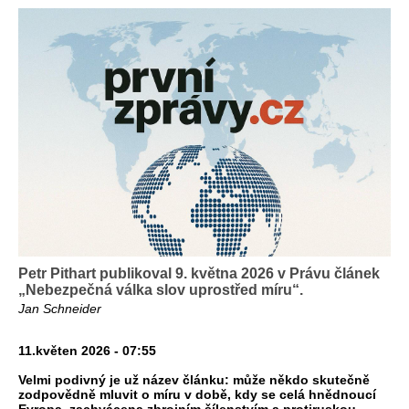
Petr Pithart publikoval 9. května 2026 v Právu článek
„Nebezpečná válka slov uprostřed míru“.
Jan Schneider
11.květen 2026 - 07:55
Velmi podivný je už název článku: může někdo skutečně
zodpovědně mluvit o míru v době, kdy se celá hnědnoucí