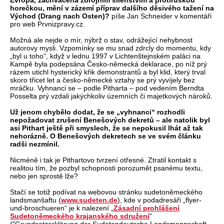
Evropa, zachvácena zbrojním šílenstvím a protiruskou
horečkou, mění v zázemí příprav dalšího děsivého tažení na
Východ (Drang nach Osten)?
píše Jan Schneider v komentáři
pro web Prvnizpravy.cz.
Možná ale nejde o mír, nýbrž o stav, odrážející nehybnost
autorovy mysli. Vzpomínky se mu snad zdrcly do momentu, kdy
„byl u toho“, když v lednu 1997 v Lichtenštejnském paláci na
Kampě byla podepsána Česko-německá deklarace, po níž prý
rázem utichl hysterický křik demonstrantů a byl klid, který trval
skoro třicet let a česko-německé vztahy se prý vyvíjely bez
mráčku. Vyhnanci se – podle Pitharta – pod vedením Berndta
Posselta prý vzdali jakýchkoliv územních či majetkových nároků.
Už jenom chybělo dodat, že se „vyhnanci“ rozhodli
nepožadovat zrušení Benešových dekretů – ale natolik byl
asi Pithart ještě při smyslech, že se nepokusil lhát až tak
nehorázně. O Benešových dekretech se ve svém článku
radši nezmínil.
Nicméně i tak je Pithartovo tvrzení otřesné. Ztratil kontakt s
realitou tím, že pozbyl schopnosti porozumět psanému textu,
nebo jen sprostě lže?
Stačí se totiž podívat na webovou stránku sudetoněmeckého
landsmanšaftu (
www.sudeten.de
), kde v podadresáři „flyer-
und-broschueren“ je k nalezení „
Zásadní prohlášení
Sudetoněmeckého krajanského sdružení
“