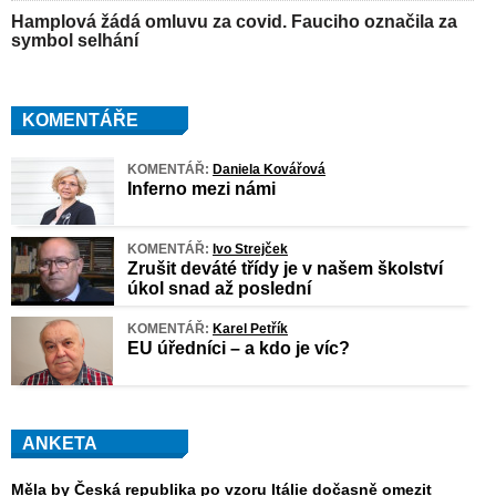
Hamplová žádá omluvu za covid. Fauciho označila za
symbol selhání
KOMENTÁŘE
KOMENTÁŘ:
Daniela Kovářová
Inferno mezi námi
KOMENTÁŘ:
Ivo Strejček
Zrušit deváté třídy je v našem školství
úkol snad až poslední
KOMENTÁŘ:
Karel Petřík
EU úředníci – a kdo je víc?
ANKETA
Měla by Česká republika po vzoru Itálie dočasně omezit