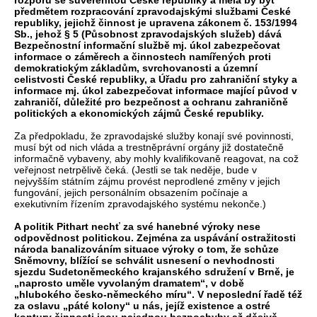
rozporu se suverenitou České republiky a měla by být
předmětem rozpracování zpravodajskými službami České
republiky, jejichž činnost je upravena zákonem č. 153/1994
Sb., jehož § 5 (Působnost zpravodajských služeb) dává
Bezpečnostní informační službě mj. úkol zabezpečovat
informace o záměrech a činnostech namířených proti
demokratickým základům, svrchovanosti a územní
celistvosti České republiky, a Úřadu pro zahraniční styky a
informace mj. úkol zabezpečovat informace mající původ v
zahraničí, důležité pro bezpečnost a ochranu zahraničně
politických a ekonomických zájmů České republiky.
Za předpokladu, že zpravodajské služby konají své povinnosti,
musí být od nich vláda a trestněprávní orgány již dostatečně
informačně vybaveny, aby mohly kvalifikovaně reagovat, na což
veřejnost netrpělivě čeká. (Jestli se tak neděje, bude v
nejvyšším státním zájmu provést neprodlené změny v jejich
fungování, jejich personálním obsazením počínaje a
exekutivním řízením zpravodajského systému nekonče.)
A politik Pithart nechť za své hanebné výroky nese
odpovědnost politickou. Zejména za uspávání ostražitosti
národa banalizováním situace výroky o tom, že schůze
Sněmovny, blížící se schválit usnesení o nevhodnosti
sjezdu Sudetoněmeckého krajanského sdružení v Brně, je
„naprosto uměle vyvolaným dramatem“, v době
„hlubokého česko-německého míru“. V neposlední řadě též
za oslavu „páté kolony“ u nás, jejíž existence a ostré