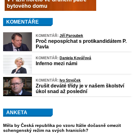
KOMENTÁŘE
KOMENTÁŘ:
Jiří Paroubek
Proč nepospíchat s protikandidátem P.
Pavla
KOMENTÁŘ:
Daniela Kovářová
Inferno mezi námi
KOMENTÁŘ:
Ivo Strejček
Zrušit deváté třídy je v našem školství
úkol snad až poslední
ANKETA
Měla by Česká republika po vzoru Itálie dočasně omezit
schengenský režim na svých hranicích?