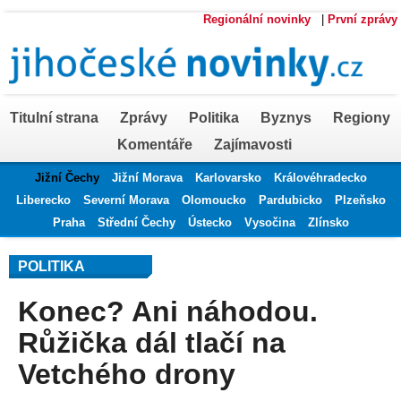
Regionální novinky
|
První zprávy
Titulní strana
Zprávy
Politika
Byznys
Regiony
Komentáře
Zajímavosti
Jižní Čechy
Jižní Morava
Karlovarsko
Královéhradecko
Liberecko
Severní Morava
Olomoucko
Pardubicko
Plzeňsko
Praha
Střední Čechy
Ústecko
Vysočina
Zlínsko
POLITIKA
Konec? Ani náhodou.
Růžička dál tlačí na
Vetchého drony