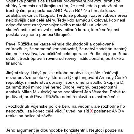
Vojenská policie sice uzavřela prověřování převozů dronů ze
sbírky Nemesis na Ukrajinu s tím, že neshledala podezření na
trestný čin, pro poslance ANO Pavla Růžičku tím ale kauza
zdaleka nekončí. Naopak. Tvrdí, že policejní závěr vůbec neřeší
nejcitlivější část celé aféry. Tedy kdo armádu úkoloval, kdo nesl
odpovědnost za vývoz vojenského materiálu a kdo ve
skutečnosti kontroloval stovky milionů korun, které veřejnost
poslala ve jménu pomoci Ukrajině.
Pavel Růžička se kauze věnuje dlouhodobě a opakovaně
zdůrazňuje, že samotné konstatování, že nebyl spáchán trestný
čin, nelze vydávat za očištění celé operace. Podle něj je potřeba
oddělit trestněprávní rovinu od roviny institucionální, politické a
finanční.
Jinými slovy, i když policie nikoho neobvinila, stále zůstávají
nezodpovězené otázky, které se týkají fungování Armády České
republiky, ministerstva obrany i soukromého spolku Skupina D,
za nímž stojí mimo jiné herec Ondřej Vetchý, bezpečnostní
analytik Milan Mikulecký nebo podnikatel Jan Veverka. Právě to
je důvod, proč Pavel Růžička odmítá mluvit o uzavřené věci.
„Rozhodnutí Vojenské policie beru na vědomí, ale rozhodně ho
nepovažuji za konec celé věci,“ uvedl na síti
X
poslanec ANO v
reakci na policejní závěr.
Jeho argument je dlouhodobě konzistentní. Neútočí pouze na