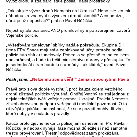
vývoz dronů a zda dárci stále posílají další prostředky.
„Tak jak jde vývoz dronů Nemesis na Ukrajinu? Nebo jste jen tak
náhodou zrovna nyní s vývozem dronů skončili? A co peníze,
dárci je už neposílají?“ ptal se Pavel Růžička.
Nejostřeji ale poslanec ANO promluvil nyní po zveřejnění závěrů
Vojenské policie.
„Vyšetřování tunelování sbírky nadále pokračuje. Skupina D i
firma FPV Space mají stále zablokované účty, protože podle
policie tuto sbírku tunelovaly. Potvrdilo se přesně to, na co jsem
upozorňoval, a bude to řešit ministerstvo obrany v přestupku. To
je sedmdesát stran bordelu u armády. Tak klídek,“ uvedl Pavel
Růžička.
Psali jsme:
„Nelze mu zcela věřit.“ Zeman zpochybnil Pavla
Právě tato slova dobře vystihují, proč kauza kolem Vetchého
dronů zůstává politicky výbušná. Ondřej Vetchý se stal jednou z
nejviditelnějších tváří veřejné pomoci Ukrajině. Projekt Nemesis
získal obrovskou podporu veřejnosti i mediální pozornost. O to
citlivější je jakákoli pochybnost, že se v pozadí mohly dít věci,
které nebyly v souladu s pravidly.
Kauza proto zjevně nekončí policejním usnesením. Pro Pavla
Růžičku je naopak nynější fáze možná důležitější než samotné
trestní prověřování. Trestní odpovědnost zatím prokázána