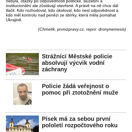
nebyla, otázky po odpovědnosti politické, služební a
institucionální ale zůstávají otevřené. A právě na ně chce dál
tlačit. Kdo rozhodoval, kdo úkoloval, kdo nesl odpovědnost a
kdo měl kontrolu nad penězi ze sbírky, která měla pomáhat
Ukrajině.
(Chmelík, prvnizpravy.cz, repro: dronynemesis)
Strážnící Městské policie
absolvují výcvik vodní
záchrany
Policie žádá veřejnost o
pomoc při ztotožnění muže
Písek má za sebou první
pololetí rozpočtového roku