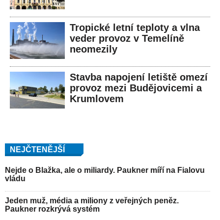
Tropické letní teploty a vlna
veder provoz v Temelíně
neomezily
Stavba napojení letiště omezí
provoz mezi Budějovicemi a
Krumlovem
NEJČTENĚJŠÍ
Nejde o Blažka, ale o miliardy. Paukner míří na Fialovu
vládu
Jeden muž, média a miliony z veřejných peněz.
Paukner rozkrývá systém