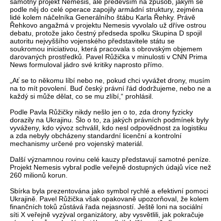
samotný projekt Nemesis, ale především na způsob, jakým se
podle něj do celé operace zapojily armádní struktury, zejména
lidé kolem náčelníka Generálního štábu Karla Řehky. Právě
Řehkovo angažmá v projektu Nemesis vyvolalo už dříve ostrou
debatu, protože jako čestný předseda spolku Skupina D spojil
autoritu nejvyššího vojenského představitele státu se
soukromou iniciativou, která pracovala s obrovským objemem
darovaných prostředků. Pavel Růžička v minulosti v CNN Prima
News formuloval jádro své kritiky naprosto přímo.
„Ať se to někomu líbí nebo ne, pokud chci vyvážet drony, musím
na to mít povolení. Buď český právní řád dodržujeme, nebo ne a
každý si může dělat, co se mu zlíbí,“ prohlásil.
Podle Pavla Růžičky nikdy nešlo jen o to, zda drony fyzicky
dorazily na Ukrajinu. Šlo o to, za jakých právních podmínek byly
vyváženy, kdo vývoz schválil, kdo nesl odpovědnost za logistiku
a zda nebyly obcházeny standardní licenční a kontrolní
mechanismy určené pro vojenský materiál.
Další významnou rovinu celé kauzy představují samotné peníze.
Projekt Nemesis vybral podle veřejně dostupných údajů více než
260 milionů korun.
Sbírka byla prezentována jako symbol rychlé a efektivní pomoci
Ukrajině. Pavel Růžička však opakovaně upozorňoval, že kolem
finančních toků zůstává řada nejasností. Ještě loni na sociální
síti X veřejně vyzýval organizátory, aby vysvětlili, jak pokračuje