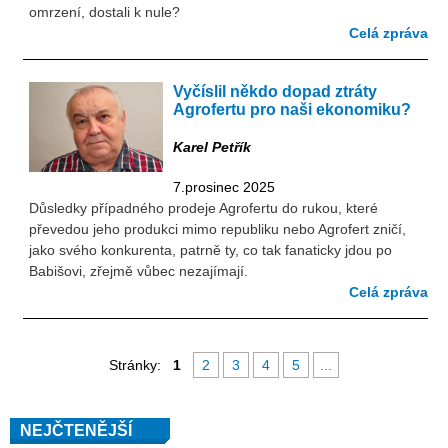
omrzení, dostali k nule?
Celá zpráva
Vyčíslil někdo dopad ztráty
Agrofertu pro naši ekonomiku?
Karel Petřík
7.prosinec 2025
Důsledky případného prodeje Agrofertu do rukou, které
převedou jeho produkci mimo republiku nebo Agrofert zničí,
jako svého konkurenta, patrně ty, co tak fanaticky jdou po
Babišovi, zřejmě vůbec nezajímají.
Celá zpráva
Stránky:
1
2
3
4
5
...
NEJČTENĚJŠÍ