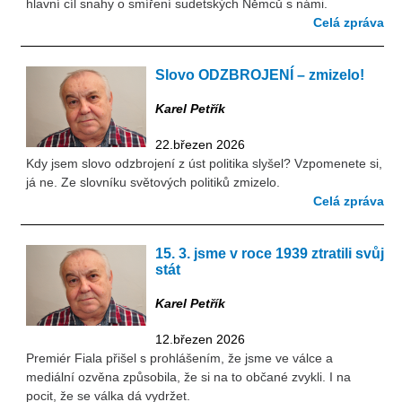
hlavní cíl snahy o smíření sudetských Němců s námi.
Celá zpráva
Slovo ODZBROJENÍ – zmizelo!
Karel Petřík
22.březen 2026
Kdy jsem slovo odzbrojení z úst politika slyšel? Vzpomenete si,
já ne. Ze slovníku světových politiků zmizelo.
Celá zpráva
15. 3. jsme v roce 1939 ztratili svůj
stát
Karel Petřík
12.březen 2026
Premiér Fiala přišel s prohlášením, že jsme ve válce a
mediální ozvěna způsobila, že si na to občané zvykli. I na
pocit, že se válka dá vydržet.