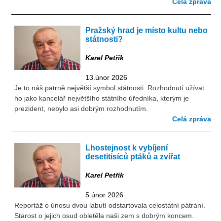
Celá zpráva
Pražský hrad je místo kultu nebo
státnosti?
Karel Petřík
13.únor 2026
Je to náš patrně největší symbol státnosti. Rozhodnutí užívat
ho jako kancelář největšího státního úředníka, kterým je
prezident, nebylo asi dobrým rozhodnutím.
Celá zpráva
Lhostejnost k vybíjení
desetitisíců ptáků a zvířat
Karel Petřík
5.únor 2026
Reportáž o únosu dvou labutí odstartovala celostátní pátrání.
Starost o jejich osud obletěla naši zem s dobrým koncem.