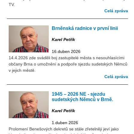
TV.
Celá zpráva
Brněnská radnice v první linii
Karel Petřík
16.duben 2026
14.4.2026 zde sváděli boj zastupitelé města s nesouhlasícími
občany Brna o umožnění a podpoře sjezdu sudetských Němců
v jejich městě.
Celá zpráva
1945 – 2026 NE - sjezdu
sudetských Němců v Brně.
Karel Petřík
1.duben 2026
Prolomení Benešových dekretů se stále zřetelněji jeví jako