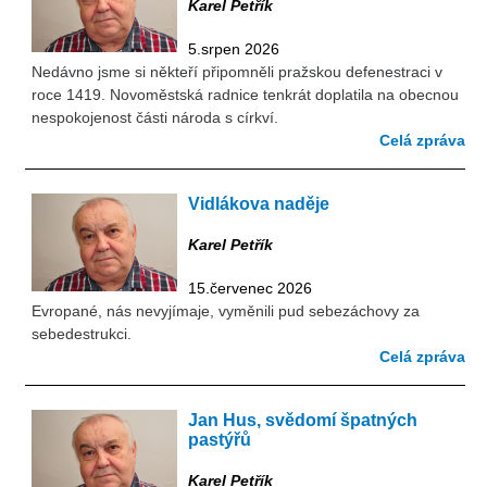
Karel Petřík
5.srpen 2026
Nedávno jsme si někteří připomněli pražskou defenestraci v
roce 1419. Novoměstská radnice tenkrát doplatila na obecnou
nespokojenost části národa s církví.
Celá zpráva
Vidlákova naděje
Karel Petřík
15.červenec 2026
Evropané, nás nevyjímaje, vyměnili pud sebezáchovy za
sebedestrukci.
Celá zpráva
Jan Hus, svědomí špatných
pastýřů
Karel Petřík