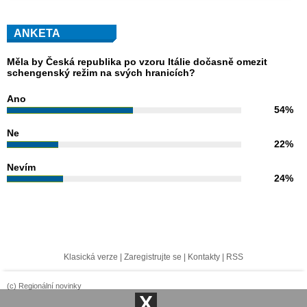
ANKETA
Měla by Česká republika po vzoru Itálie dočasně omezit
schengenský režim na svých hranicích?
Ano
54%
Ne
22%
Nevím
24%
Klasická verze
|
Zaregistrujte se
|
Kontakty
|
RSS
(c) Regionální novinky
X