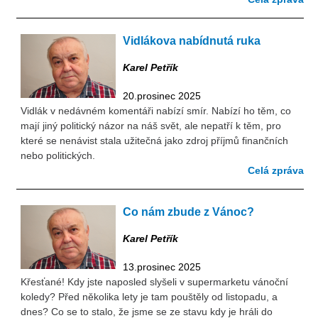
Vidlákova nabídnutá ruka
Karel Petřík
20.prosinec 2025
Vidlák v nedávném komentáři nabízí smír. Nabízí ho těm, co
mají jiný politický názor na náš svět, ale nepatří k těm, pro
které se nenávist stala užitečná jako zdroj příjmů finančních
nebo politických.
Celá zpráva
Co nám zbude z Vánoc?
Karel Petřík
13.prosinec 2025
Křesťané! Kdy jste naposled slyšeli v supermarketu vánoční
koledy? Před několika lety je tam pouštěly od listopadu, a
dnes? Co se to stalo, že jsme se ze stavu kdy je hráli do