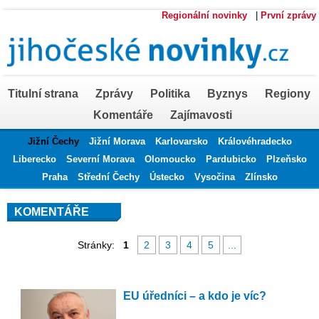
Regionální novinky
|
První zprávy
Titulní strana
Zprávy
Politika
Byznys
Regiony
Komentáře
Zajímavosti
Jižní Čechy
Jižní Morava
Karlovarsko
Královéhradecko
Liberecko
Severní Morava
Olomoucko
Pardubicko
Plzeňsko
Praha
Střední Čechy
Ústecko
Vysočina
Zlínsko
KOMENTÁŘE
Stránky:
1
2
3
4
5
...
EU úředníci – a kdo je víc?