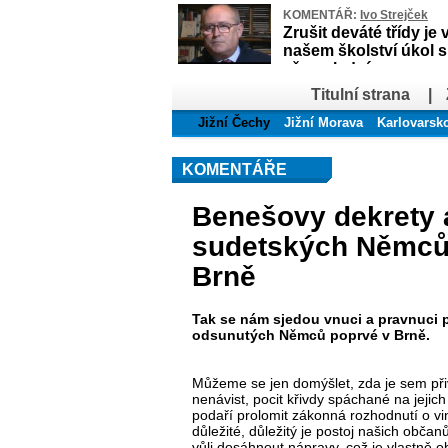
KOMENTÁŘ:
Ivo Strejček
Zrušit deváté třídy je 
našem školství úkol 
až poslední
Titulní strana
|
Jižní Čechy
Jižní Morava
Karlovarsk
KOMENTÁŘE
Benešovy dekrety 
sudetských Němců
Brně
Tak se nám sjedou vnuci a pravnuci 
odsunutých Němců poprvé v Brně.
Můžeme se jen domýšlet, zda je sem přiv
nenávist, pocit křivdy spáchané na jeji
podaří prolomit zákonná rozhodnutí o vin
důležité, důležitý je postoj našich občanů
vůli dosáhnout nápravy, což je vlastně 