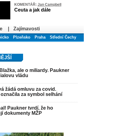
KOMENTÁŘ:
Jan Campbell
Ceuta a jak dále
e
|
Zajímavosti
bicko
Plzeňsko
Praha
Střední Čechy
ĚJŠÍ
Blažka, ale o miliardy. Paukner
Fialovu vládu
á žádá omluvu za covid.
označila za symbol selhání
hal! Paukner tvrdí, že ho
jí dokumenty MŽP