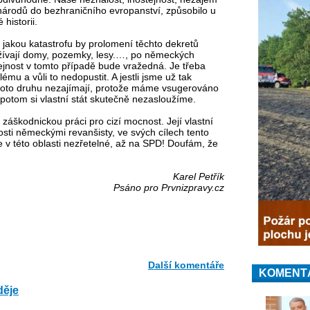
 národů do bezhraničního evropanství, způsobilo u
historii.
í, jakou katastrofu by prolomení těchto dekretů
užívají domy, pozemky, lesy.…, po německých
tejnost v tomto případě bude vražedná. Je třeba
mu a vůli to nedopustit. A jestli jsme už tak
hoto druhu nezajímají, protože máme vsugerováno
potom si vlastní stát skutečně nezasloužíme.
í záškodnickou práci pro cizí mocnost. Její vlastní
osti německými revanšisty, ve svých cílech tento
e v této oblasti nezřetelné, až na SPD! Doufám, že
Karel Petřík
Psáno pro Prvnizpravy.cz
Další komentáře
KOMENT
děje