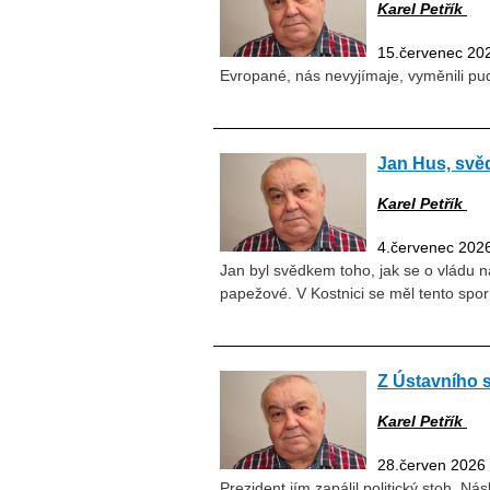
Karel Petřík
15.červenec 20
Evropané, nás nevyjímaje, vyměnili pu
Jan Hus, svě
Karel Petřík
4.červenec 202
Jan byl svědkem toho, jak se o vládu 
papežové. V Kostnici se měl tento spor
Z Ústavního 
Karel Petřík
28.červen 2026
Prezident jím zapálil politický stoh. 