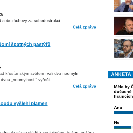
26
d sebezáchovy za sebedestrukci.
Celá zpráva
domí špatných pastýřů
6
nad křesťanským světem rvali dva neomylní
ANKETA
 dvou „neomylností“ vyřešit.
Celá zpráva
Měla by Č
dočasně 
hranicíc
soudu vyšlehl plamen
Ano
Ne
Následovala výzva vládě k společnému hašení požáru.