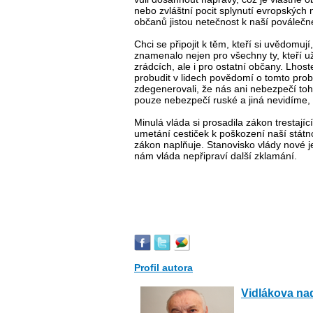
nebo zvláštní pocit splynutí evropských
občanů jistou netečnost k naší poválečné 
Chci se připojit k těm, kteří si uvědomuj
znamenalo nejen pro všechny ty, kteří 
zrádcích, ale i pro ostatní občany. Lhos
probudit v lidech povědomí o tomto problé
zdegenerovali, že nás ani nebezpečí to
pouze nebezpečí ruské a jiná nevidíme, 
Minulá vláda si prosadila zákon trestajíc
umetání cestiček k poškození naší státn
zákon naplňuje. Stanovisko vlády nové j
nám vláda nepřipraví další zklamání.
Profil autora
Vidlákova na