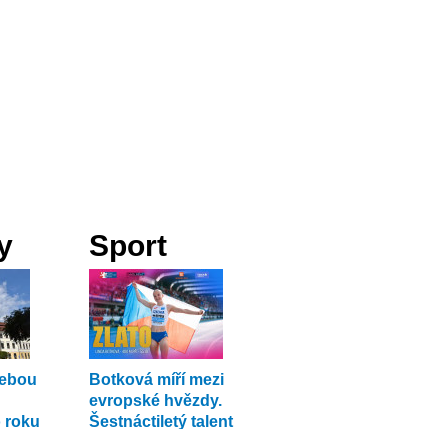
y
Sport
sebou
Botková míří mezi
evropské hvězdy.
 roku
Šestnáctiletý talent
uchvacuje atletiku