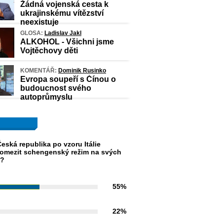
Žádná vojenská cesta k
ukrajinskému vítězství
neexistuje
GLOSA:
Ladislav Jakl
ALKOHOL - Všichni jsme
Vojtěchovy děti
KOMENTÁŘ:
Dominik Rusinko
Evropa soupeří s Čínou o
budoucnost svého
autoprůmyslu
eská republika po vzoru Itálie
omezit schengenský režim na svých
h?
55%
22%