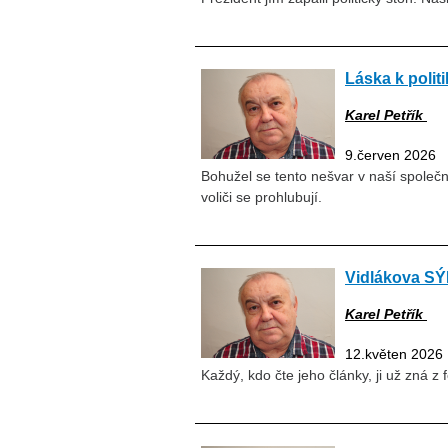
Láska k poli
Karel Petřík
9.červen 2026
Bohužel se tento nešvar v naší společ
voliči se prohlubují.
Vidlákova S
Karel Petřík
12.květen 2026
Každý, kdo čte jeho články, ji už zná z f