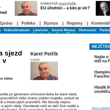
KOMENTÁŘ:
Karel Petřík
v
EU úředníci – a kdo je víc?
snad
Zprávy
|
Politika
|
Byznys
|
Regiony
|
Komentář
o
Královéhradecko
Liberecko
Severní Morava
Olomoucko
Pardu
Ústecko
Vysočina
Zlínsko
NEJČTEN
a sjezd
Karel Petřík
Nejde o 
 v
technik
míří na 
Hamplov
Fauciho 
po válce
Hladík l
usvědču
edla po generace uchovaná láska ke staré vlasti,
ch prarodičích nebo snaha získání majetku, pokud se
ě a trestu jejich prarodičů. Ale důvody nejsou
 a jejich vlády. Osmdesát roků se daří živit naději a
obdivuhodné. Naše neznalost, lhostejnost, nezájem