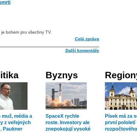
smrti
t je bohem pro všechny TV.
Celá zpráva
Další komentáře
itika
Byznys
Region
 muž, média a
SpaceX rychle
Písek má za 
ny z veřejných
roste. Investory ale
první pololetí
. Paukner
znepokojují vysoké
rozpočtového
ývá systém
náklady