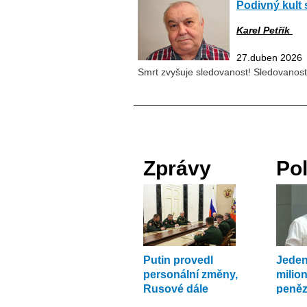
Podivný kult 
Karel Petřík
27.duben 2026
Smrt zvyšuje sledovanost! Sledovanos
Zprávy
Pol
Putin provedl
Jeden
personální změny,
milio
Rusové dále
peněz
postupují
rozkr