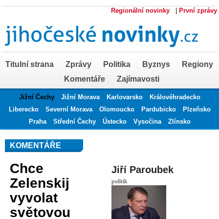
Regionální novinky
|
První zprávy
Titulní strana
Zprávy
Politika
Byznys
Regiony
Komentáře
Zajímavosti
Jižní Čechy
Jižní Morava
Karlovarsko
Královéhradecko
Liberecko
Severní Morava
Olomoucko
Pardubicko
Plzeňsko
Praha
Střední Čechy
Ústecko
Vysočina
Zlínsko
KOMENTÁŘE
Chce
Jiří Paroubek
Zelenskij
politik
vyvolat
světovou