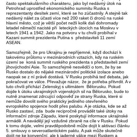
často spektakulárního charakteru, jako byl nedávný útok na
Petrohrad uprostřed ekonomického summitu Ruska s
reprezentanty desítek zemí, které se ho zúčastnily. A stejně tak
nedávný nálet za účasti více než 200 raket či dronů na ruské
hlavní město, což je větší počet nežli kolik dali dohromady
letadel němečtí nacisté při leteckých útocích na Moskvu v
letech 1941 a 1942. Jako na potvoru v tu chvíli probíhal v
Kazani summit prezidenta Putina s představiteli 11 zemí
ASEAN.
Samozřejmě, že pro Ukrajinu je nepříjemné, když dochází k
takovému průlomu v mezinárodních vztazích, kdy na ruském
území se koná summit ruského prezidenta s představiteli zemí
jihovýchodní Asie. To samozřejmě nesvědčí o tom, že by se
Rusko dostalo do nějaké mezinárodní politické izolace anebo
naopak se z ní právě dostává. V Rusku probíhá teď debata, jak
pokračovat ve válce. Převažuje názor, že je potřeba přitvrdit. A v
tuto chvíli přichází Zelenskyj s ultimátem Bělorusku. Pokud
dojde k útoku ukrajinských vojenských sil na Bělorusko, bude to
nutně znamenat zdrcující odpověď ze strany Ruska, které si
nemůže dovolit svého prakticky jediného otevřeného
evropského spojence hodit přes palubu. A je otázka, kde se až
Rusko zastaví, zda bude recipročně provádět také útoky na
informační zdroje Západu, které poskytují informace ukrajinské
armádě. A navádějí její vzdušné zbraně na cíle v Rusku. Pokud
k tomu dojde, velmi pravděpodobně může dojít k aktivaci článku
5. smlouvy o severoatlantickém paktu. A pak může skutečně
dojít ne ke konvenční, ale k jaderné válce mezi Ruskem a