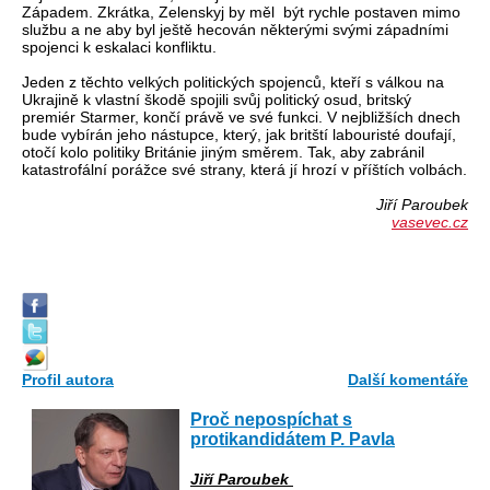
Západem. Zkrátka, Zelenskyj by měl být rychle postaven mimo
službu a ne aby byl ještě hecován některými svými západními
spojenci k eskalaci konfliktu.
Jeden z těchto velkých politických spojenců, kteří s válkou na
Ukrajině k vlastní škodě spojili svůj politický osud, britský
premiér Starmer, končí právě ve své funkci. V nejbližších dnech
bude vybírán jeho nástupce, který, jak britští labouristé doufají,
otočí kolo politiky Británie jiným směrem. Tak, aby zabránil
katastrofální porážce své strany, která jí hrozí v příštích volbách.
Jiří Paroubek
vasevec.cz
Profil autora
Další komentáře
Proč nepospíchat s
protikandidátem P. Pavla
Jiří Paroubek