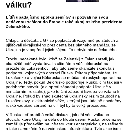
válku?
Lídři upadajícího spolku zemí G7 si pozvali na svou
nedávnou sešlost do Francie také ukrajinského prezidenta
Zelenského.
Chlapci a děvčata z G7 se poplácávali vzájemně po zádech a
ujišťovali ukrajinského prezidenta bez platného mandátu, že
Ukrajina je v popředí jejich zájmu. To nebylo nic nečekaného.
Trochu nečekané bylo, když se Zelenskij z Evianu vrátil, jak
okamžitě poté vystartoval s ultimátem vůči běloruskému
prezidentu Lukašenkovi, aby tato země okamžitě skončila s
podporou vojenských operací Ruska. Přitom připomínám, že
Lukašenko a vojáci Běloruska se neúčastní ruských operací na
Ukrajině. Tedy, pokud Bělorusko podporuje Rusko, činí tak asi v
podobném smyslu (ale oproti západní podpoře Ukrajině v
miniaturním rozsahu), jako to činí západní Evropa ve vztahu k
Ukrajině. Pokud by snad skutečně ukrajinský režim zaútočil na
Lukašenkovy elektronické věže, kterými jsou údajně naváděny
ruské vzdušné zbraně na cíl, byl by to velký precedens.
V Rusku teď probíhá velká diskuze, jak dál vést válku po
útocích, které Ukrajina dělá do hloubi území Ruska, přičemž se
zaměřuje především na infrastrukturu energetickou, na rafinerie
a také samozřejmě na vojenskou infrastrukturu. Tyto akce jsou