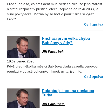
Proč? Jde o to, co prezident musí vědět a sice, že jeho starost
o státní rozpočet v příštích letech, zejména do roku 2033, je
silně pokrytecká. Možná by se hodilo použít silnější výraz.
Proč?
Celá zpráva
Přichází první velká chyba
Babišovy vlády?
Jiří Paroubek
19.červenec 2026
Když před několika měsíci Babišova vláda zavedla cenovou
regulaci v oblasti pohonných hmot, uvítal jsem to.
Celá zpráva
Pokračující hon na poslance
Turka
Jiří Paroubek