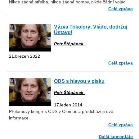
Nikde žádná střelba, nikde žádné bomby, nikde žádní vojáci.
Celá zpráva
Výzva Trikolory: Vládo, dodržuj
Ústavu!
Petr Štěpánek
21.březen 2022
Celá zpráva
ODS s hlavou v písku
Petr Štěpánek
17.leden 2014
Přelomový kongres ODS v Olomouci předcházejí dvě
informace.
Celá zpráva
Další komentáře