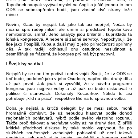
Topolánek naopak vyzýval myslet na Anglii a ještě jednou to tam
ODS se sebezapřením hodit, jsou vlastně dvě strany téže
mince.
Nevím, Klaus by nejspíš tak jako tak asi nepřijel, Nečas by
možná spíš raději mlčel, ale umím si představit Topolánkovu
nemilosrdnou smršť. Jeho analýzy jsou brilantní, kupříkladu ta
loňská kongresová. A nebere si žádné servítky. Nepochybuji, že
lidé jako Pospíšil, Kuba a další mají z jeho přímočarosti upřímný
děs. A tak raději odhlasují onu ostudnou neslušnost a
zesměšňují se frázemi, že kongres prý má být pracovní.
I Švejk by se divil
Nejspíš by se nad tím podivil i dobrý voják Švejk, že i v ODS se
teď bude, podobně jako v jeho Osudech, napřed číst druhý díl a
až pak první. Jak jinak si vysvětlit, že v návrhu programu
kongresu jsou nejprve volby a až pak se bude diskutovat o
politice či stanovách. Dokonalý Kocourkov. Někdo tu asi
potřebuje „klid na práci“, respektive klid na tu správnou volbu.
Doba je nejistá a kritičtí delegáti by se mezi sebou mohli
hromadně domluvit, že už nebudou hlasovat podle dohod
regionálních pohlavárů, nýbrž podle svého vlastního rozumu.
Takže proč riskovat a nechávat volby až na druhý den. Z příliš
kritické předchozí diskuse by také mohlo vyplynout, že po
službách současných vrcholných pohlavárů už není taková
poptávka, tak proč si to trochu neulehčit a kongres raději