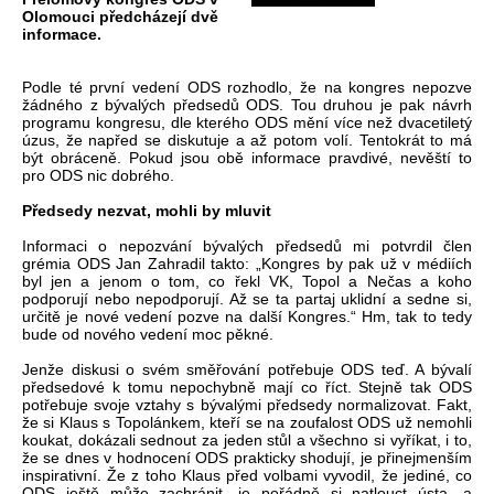
Olomouci předcházejí dvě
informace.
Podle té první vedení ODS rozhodlo, že na kongres nepozve
žádného z bývalých předsedů ODS. Tou druhou je pak návrh
programu kongresu, dle kterého ODS mění více než dvacetiletý
úzus, že napřed se diskutuje a až potom volí. Tentokrát to má
být obráceně. Pokud jsou obě informace pravdivé, nevěští to
pro ODS nic dobrého.
Předsedy nezvat, mohli by mluvit
Informaci o nepozvání bývalých předsedů mi potvrdil člen
grémia ODS Jan Zahradil takto: „Kongres by pak už v médiích
byl jen a jenom o tom, co řekl VK, Topol a Nečas a koho
podporují nebo nepodporují. Až se ta partaj uklidní a sedne si,
určitě je nové vedení pozve na další Kongres.“ Hm, tak to tedy
bude od nového vedení moc pěkné.
Jenže diskusi o svém směřování potřebuje ODS teď. A bývalí
předsedové k tomu nepochybně mají co říct. Stejně tak ODS
potřebuje svoje vztahy s bývalými předsedy normalizovat. Fakt,
že si Klaus s Topolánkem, kteří se na zoufalost ODS už nemohli
koukat, dokázali sednout za jeden stůl a všechno si vyříkat, i to,
že se dnes v hodnocení ODS prakticky shodují, je přinejmenším
inspirativní. Že z toho Klaus před volbami vyvodil, že jediné, co
ODS ještě může zachránit, je pořádně si natlouct ústa, a