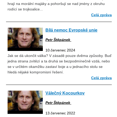
hrají na morální majáky a pohoršují se nad jmény z okruhu
rodící se trojkoalice...
Celá zpráva
Bílá nemoc Evropské unie
Petr Štěpánek
10.červenec 2024
Jak se dá ukončit válka? V zásadě pouze dvěma způsoby. Buď
jedna strana zvítězí a ta druhá se bezpodmínečně vzdá, nebo
se v určitém okamžiku zastaví boje a u jednacího stolu se
hledá nějaké kompromisní řešení.
Celá zpráva
Válečný Kocourkov
Petr Štěpánek
13.červenec 2022