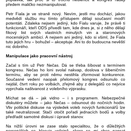
předem maličko nezmanipulovat.
Petr Fiala je ve straně nový. Nevím, jestli mu dochází, jakou
medvědí službu mu tímto přístupem dělají současní modří
potentáti. Zdaleka nejsem jediný, kdo Fialu varuje, že právě ti
funkcionáři, kteří ODS přivedli tam, kde dnes je, si z něho dělají
fíkový list svých vlastních minulých vin a staronových
mocenských ambicí. A nejsem ani jediný, kdo si všiml, že Fiala
tuto jejich hru – bohužel – akceptuje. Ani to do budoucna nevěští
nic dobrého.
Manipulace jako pracovní nástroj
Začal s tím už Petr Nečas. Dá se třeba šíbovat s termínem
kongresu. Nečas ho loni svolal nakvap, doslova v šibeničním
termínu, aby se proti němu nestihla zformovat konkurence.
Současné vedení naopak přelomový kongres odsunulo co
nejdál, čtvrt roku po volbách, zřejmě aby z delegátů co nejvíce
vyprchala naštvanost z volebního výprasku.
Míchat se dá – jak vidno – i s programem. Nebezpečné
diskutéry můžete – jako Nečas – odsunout do nočních hodin.
Vliv politické diskuse na výsledek voleb nových funkcionářů lze
také neutralizovat. Stačí otočit pořadí jednacích bodů a volby
předřadit samotné diskusi i úpravě stanov.
Na nižší úrovni se zase stalo specialitou, že o důležitých
personáliích se hlasuje veřejně, skoro se mi chce napsat