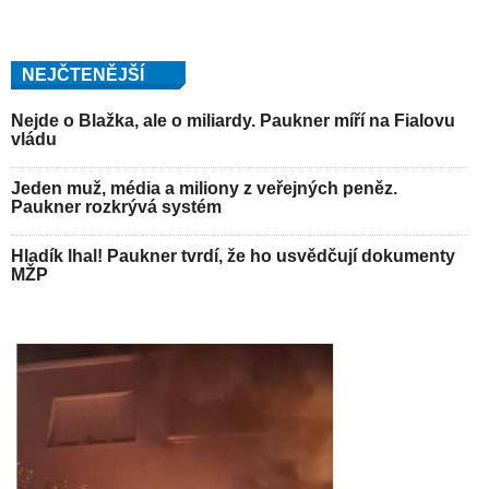
NEJČTENĚJŠÍ
Nejde o Blažka, ale o miliardy. Paukner míří na Fialovu
vládu
Jeden muž, média a miliony z veřejných peněz.
Paukner rozkrývá systém
Hladík lhal! Paukner tvrdí, že ho usvědčují dokumenty
MŽP