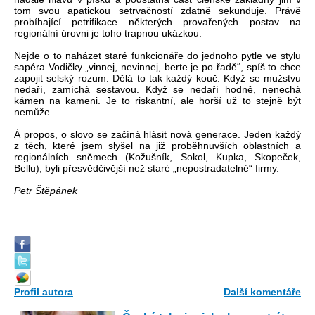
tom svou apatickou setrvačností zdatně sekunduje. Právě
probíhající petrifikace některých provařených postav na
regionální úrovni je toho trapnou ukázkou.
Nejde o to naházet staré funkcionáře do jednoho pytle ve stylu
sapéra Vodičky „vinnej, nevinnej, berte je po řadě“, spíš to chce
zapojit selský rozum. Dělá to tak každý kouč. Když se mužstvu
nedaří, zamíchá sestavou. Když se nedaří hodně, nenechá
kámen na kameni. Je to riskantní, ale horší už to stejně být
nemůže.
À propos, o slovo se začíná hlásit nová generace. Jeden každý
z těch, které jsem slyšel na již proběhnuvších oblastních a
regionálních sněmech (Kožušník, Sokol, Kupka, Skopeček,
Bellu), byli přesvědčivější než staré „nepostradatelné“ firmy.
Petr Štěpánek
Profil autora
Další komentáře