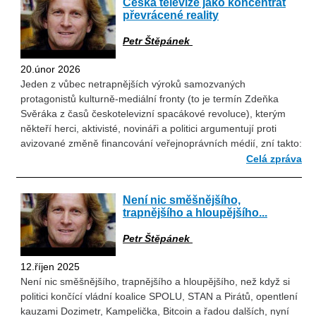
Česká televize jako koncentrát
převrácené reality
Petr Štěpánek
20.únor 2026
Jeden z vůbec netrapnějších výroků samozvaných
protagonistů kulturně-mediální fronty (to je termín Zdeňka
Svěráka z časů českotelevizní spacákové revoluce), kterým
někteří herci, aktivisté, novináři a politici argumentují proti
avizované změně financování veřejnoprávních médií, zní takto:
Celá zpráva
Není nic směšnějšího,
trapnějšího a hloupějšího...
Petr Štěpánek
12.říjen 2025
Není nic směšnějšího, trapnějšího a hloupějšího, než když si
politici končící vládní koalice SPOLU, STAN a Pirátů, opentlení
kauzami Dozimetr, Kampelička, Bitcoin a řadou dalších, nyní