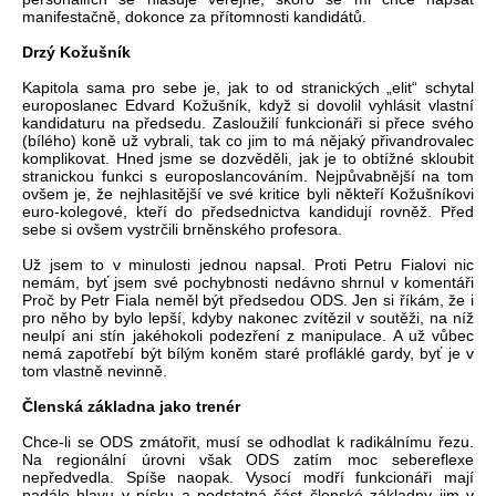
manifestačně, dokonce za přítomnosti kandidátů.
Drzý Kožušník
Kapitola sama pro sebe je, jak to od stranických „elit“ schytal
europoslanec Edvard Kožušník, když si dovolil vyhlásit vlastní
kandidaturu na předsedu. Zasloužilí funkcionáři si přece svého
(bílého) koně už vybrali, tak co jim to má nějaký přivandrovalec
komplikovat. Hned jsme se dozvěděli, jak je to obtížné skloubit
stranickou funkci s europoslancováním. Nejpůvabnější na tom
ovšem je, že nejhlasitější ve své kritice byli někteří Kožušníkovi
euro-kolegové, kteří do předsednictva kandidují rovněž. Před
sebe si ovšem vystrčili brněnského profesora.
Už jsem to v minulosti jednou napsal. Proti Petru Fialovi nic
nemám, byť jsem své pochybnosti nedávno shrnul v komentáři
Proč by Petr Fiala neměl být předsedou ODS. Jen si říkám, že i
pro něho by bylo lepší, kdyby nakonec zvítězil v soutěži, na níž
neulpí ani stín jakéhokoli podezření z manipulace. A už vůbec
nemá zapotřebí být bílým koněm staré profláklé gardy, byť je v
tom vlastně nevinně.
Členská základna jako trenér
Chce-li se ODS zmátořit, musí se odhodlat k radikálnímu řezu.
Na regionální úrovni však ODS zatím moc sebereflexe
nepředvedla. Spíše naopak. Vysocí modří funkcionáři mají
nadále hlavu v písku a podstatná část členské základny jim v