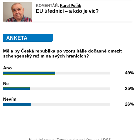
KOMENTÁŘ:
Karel Petřík
EU úředníci – a kdo je víc?
ANKETA
Měla by Česká republika po vzoru Itálie dočasně omezit
schengenský režim na svých hranicích?
Ano
49%
Ne
25%
Nevím
26%
Klasická verze
|
Zaregistrujte se
|
Kontakty
|
RSS