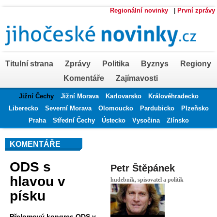
Regionální novinky
|
První zprávy
Titulní strana
Zprávy
Politika
Byznys
Regiony
Komentáře
Zajímavosti
Jižní Čechy
Jižní Morava
Karlovarsko
Královéhradecko
Liberecko
Severní Morava
Olomoucko
Pardubicko
Plzeňsko
Praha
Střední Čechy
Ústecko
Vysočina
Zlínsko
KOMENTÁŘE
ODS s
Petr Štěpánek
hlavou v
hudebník, spisovatel a politik
písku
Přelomový kongres ODS v