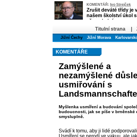
KOMENTÁŘ:
Ivo Strejček
Zrušit deváté třídy je 
našem školství úkol 
až poslední
Titulní strana
|
Jižní Čechy
Jižní Morava
Karlovarsk
KOMENTÁŘE
Zamýšlené a
nezamýšlené důsl
usmiřování s
Landsmannschaft
Myšlenka usmíření a budování spole
budoucnosti, jak se píše v brněnské d
smysluplně.
Svádí k tomu, aby ji lidé podporovali
Usmíření se nerodí ve vakuu, ale jak