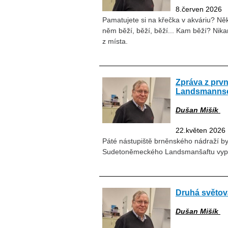
8.červen 2026
Pamatujete si na křečka v akváriu? Ně
něm běží, běží, běží... Kam běží? Nika
z místa.
Zpráva z prvn
Landsmannsch
Dušan Mišík
22.květen 2026
Páté nástupiště brněnského nádraží b
Sudetoněmeckého Landsmanšaftu vyprav
Druhá světov
Dušan Mišík