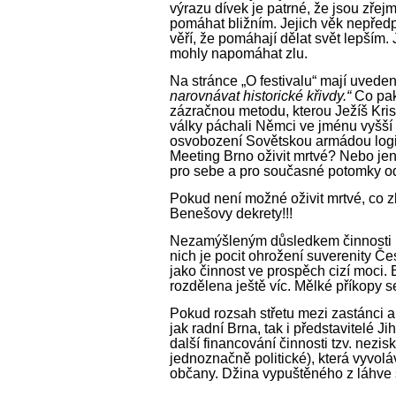
výrazu dívek je patrné, že jsou zře
pomáhat bližním. Jejich věk nepředp
věří, že pomáhají dělat svět lepším. 
mohly napomáhat zlu.
Na stránce „O festivalu“ mají uvede
narovnávat historické křivdy.“
Co pak 
zázračnou metodu, kterou Ježíš Kris
války páchali Němci ve jménu vyšší r
osvobození Sovětskou armádou logic
Meeting Brno oživit mrtvé? Nebo je
pro sebe a pro současné potomky 
Pokud není možné oživit mrtvé, co 
Benešovy dekrety!!!
Nezamýšleným důsledkem činnosti M
nich je pocit ohrožení suverenity Č
jako činnost ve prospěch cizí moci.
rozdělena ještě víc. Mělké
příkopy s
Pokud rozsah střetu mezi zastánci a
jak radní Brna, tak i představitelé
další financování činnosti tzv. nezi
jednoznačně politické), která vyvol
občany. Džina vypuštěného z láhve se