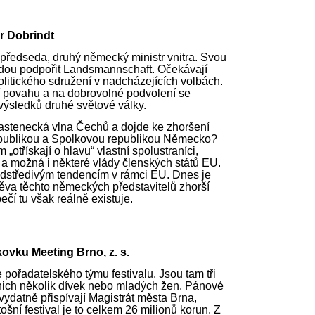
r Dobrindt
ý předseda, druhý německý ministr vnitra. Svou
jedou podpořit Landsmannschaft. Očekávají
olitického sdružení v nadcházejících volbách.
í povahu a na dobrovolné podvolení se
ýsledků druhé světové války.
astenecká vlna Čechů a dojde ke zhoršení
publikou a Spolkovou republikou Německo?
„otřískají o hlavu“ vlastní spolustraníci,
y a možná i některé vlády členských států EU.
dstředivým tendencím v rámci EU. Dnes je
ěva těchto německých představitelů zhorší
í tu však reálně existuje.
vku Meeting Brno, z. s.
 pořadatelského týmu festivalu. Jsou tam tři
nich několik dívek nebo mladých žen. Pánové
m vydatně přispívají Magistrát města Brna,
ošní festival je to celkem 26 milionů korun. Z