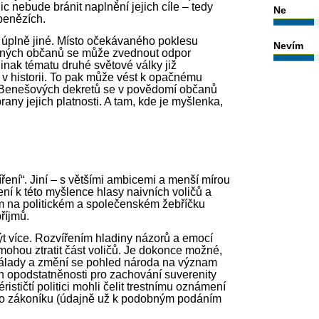
ic nebude bránit naplnění jejich cíle – tedy
Ne
penězích.
úplně jiné. Místo očekávaného poklesu
Nevím
ených občanů se může zvednout odpor
jinak tématu druhé světové války již
 v historii. To pak může vést k opačnému
ti Benešových dekretů se v povědomí občanů
rany jejich platnosti. A tam, kde je myšlenka,
íření“. Jiní – s většími ambicemi a menší mírou
ení k této myšlence hlasy naivních voličů a
pem na politickém a společenském žebříčku
říjmů.
 více. Rozvířením hladiny názorů a emocí
mohou ztratit část voličů. Je dokonce možné,
álady a změní se pohled národa na význam
h opodstatněnosti pro zachování suverenity
rističtí politici mohli čelit trestnímu oznámení
ího zákoníku (údajně už k podobným podáním