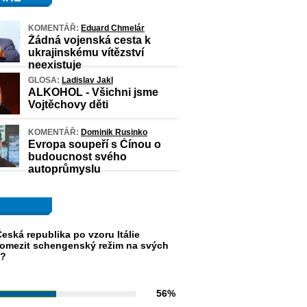
KOMENTÁŘ:
Eduard Chmelár
Žádná vojenská cesta k
ukrajinskému vítězství
neexistuje
GLOSA:
Ladislav Jakl
ALKOHOL - Všichni jsme
Vojtěchovy děti
KOMENTÁŘ:
Dominik Rusinko
Evropa soupeří s Čínou o
budoucnost svého
autoprůmyslu
eská republika po vzoru Itálie
omezit schengenský režim na svých
h?
56%