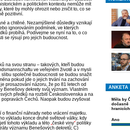
historickém a politickém kontextu nemůže mít
 které by mohly ohrozit nebo zničit to, co se
ě pozitivní.
ané a chtěné. Nezamýšlené důsledky vznikají
ebo ignorováním podmínek, ve kterých
dků probíhá. Podívejme se nyní na to, o co
sti se rýsují pro jejich budoucnost.
iků na svou stranu – takových, kteří budou
andsmannschaftu ve veřejném životě a v mysli
slibu společné budoucnosti se budou snažit
ména pokud jde o jejich trvání na zachování
 je prosazování názoru, že po 81 letech od
ANKETA
tily Benešovy dekrety svůj význam. Vlastním
 svých předků na rozbití Československa a na
í a popravách Čechů. Naopak budou zvyšovat
Měla by Č
dočasně 
hranicíc
 o finanční náhrady nebo vrácení majetku.
tního výkladu konce druhé světové války, kdy
Ano
etí tohoto výkladu a této
„
české viny
“
politiky
tráty významu Benešových dekretů; C)