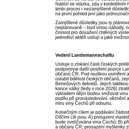
Nabízí se otázka, zda v konkrétním 
tento proces i nezamýšlené důsledky,
na první pohled jeví jako jednoznačn
Zamýšlené důsledky jsou ty plánov
neplánovaně – buď vinou náhody, n
činnost pro dosažení chtěných výsle
jednotliví aktéři usilují a jaké možno
Vedení Landsmannschaftu
Usiluje o získání části českých polit
podporovat další posílení pozice L
občanů ČR. Pod rouškou usmíření a 
oslabit bdělost českých občanů, zej
Benešových dekretů. Jejich taktikou
konce války (tedy v roce 2026) ztra
výkladem dějin budou snižovat vinu
podílu při pronásledování, vězněn
míru viny Čechů při odsunu.
Konečným cílem je podávání žádostí
Dílčími cíli jsou: A) prosazení vlas
bude zveličována vina Čechů; B) přij
a občany ČR; prosazení myšlenky z