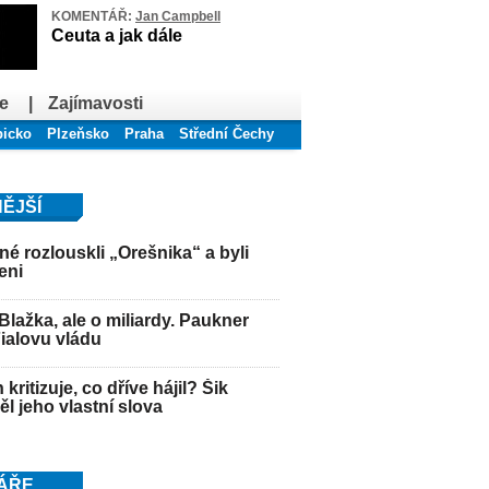
KOMENTÁŘ:
Jan Campbell
Ceuta a jak dále
e
|
Zajímavosti
bicko
Plzeňsko
Praha
Střední Čechy
ĚJŠÍ
é rozlouskli „Orešnika“ a byli
eni
Blažka, ale o miliardy. Paukner
Fialovu vládu
kritizuje, co dříve hájil? Šik
l jeho vlastní slova
ÁŘE