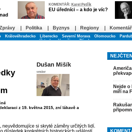
KOMENTÁŘ:
Karel Petřík
v
EU úředníci – a kdo je víc?
snad
Zprávy
|
Politika
|
Byznys
|
Regiony
|
Komentář
o
Královéhradecko
Liberecko
Severní Morava
Olomoucko
Pardu
Ústecko
Vysočina
Zlínsko
NEJČTEN
Dušan Mišík
Američan
edky
senior
překvap
Nejde o 
em
míří na 
čné
Rakušan 
eklaraci z 19. května 2015, zní lákavě a
připomně
, neuvědomujíce si skryté záměry určitých lidí.
o důsledek konkrétních historických událostí.
KOMENT