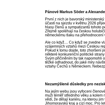
Pánové Markus Söder a Alexande
První z nich je bavorský ministersk
účastí na sjezdu v květnu 2026 při
hlasy členů a sympatizantů tohoto p
Zřejmě spoléhají na českou holubič
německému tlaku na přehodnocení v
Ale co když… Co když se zvedne vl
vzájemných vztahů mezi Českou re
Pokud k tomu dojde, toto zhoršení jim 
některé konkurenční politické stran
Svým přičiněním by tak napomohli o
těžké odhadnout, do jaké míry návšt
vztahy Čechů s Německem. Nebezpeč
Nezamýšlené důsledky pro nezisko
Na jejím webu jsou vyfoceni členové
muži téměř středního věku a kolem 
vědí, že dělají kariéru, na kterou ji
Jihomoravský kraj a cizí moc. Pro let