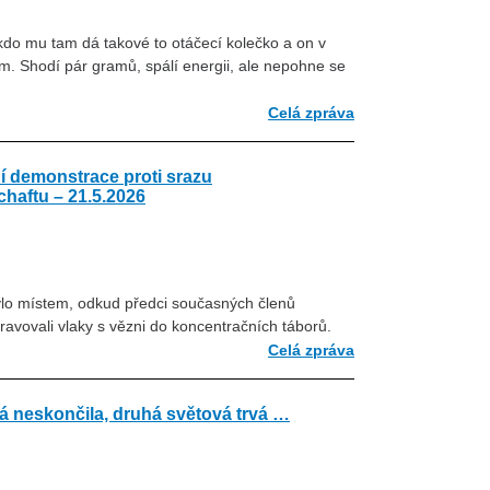
kdo mu tam dá takové to otáčecí kolečko a on v
m. Shodí pár gramů, spálí energii, ale nepohne se
Celá zpráva
í demonstrace proti srazu
aftu – 21.5.2026
ylo místem, odkud předci současných členů
ovali vlaky s vězni do koncentračních táborů.
Celá zpráva
á neskončila, druhá světová trvá …