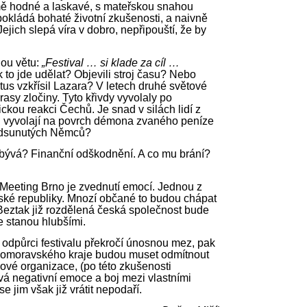
jmě hodné a laskavé, s mateřskou snahou
okládá bohaté životní zkušenosti, a naivně
Jejich slepá víra v dobro, nepřipouští, že by
nou větu:
„Festival … si klade za cíl …
to jde udělat? Objevili stroj času? Nebo
tus vzkřísil Lazara? V letech druhé světové
asy zločiny. Tyto křivdy vyvolaly po
kou reakci Čechů. Je snad v silách lidí z
n vyvolají na povrch démona zvaného peníze
odsunutých Němců?
zbývá? Finanční odškodnění. A co mu brání?
eeting Brno je zvednutí emocí. Jednou z
eské republiky. Mnozí občané to budou chápat
 Beztak již rozdělená česká společnost bude
e stanou hlubšími.
 odpůrci festivalu překročí únosnou mez, pak
 Jihomoravského kraje budou muset odmítnout
skové organizace, (po této zkušenosti
ává negativní emoce a boj mezi vlastními
 jim však již vrátit nepodaří.