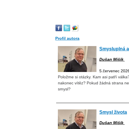
Profil autora
Smysluplná a
Dušan Mišík
5.červenec 202
Položme si otázky. Kam asi patří válk
nakonec vítěz? Pokud žádná strana nez
smysl?
Smysl života
Dušan Mišík