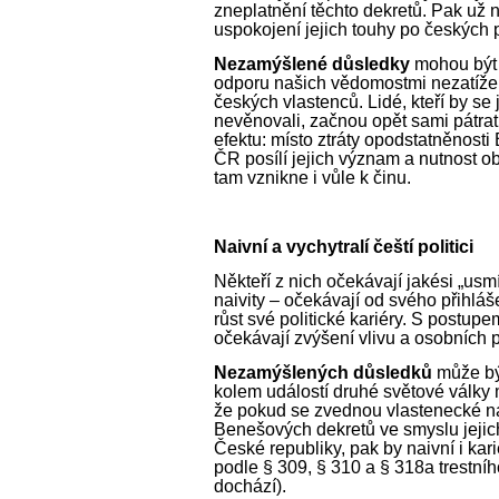
zneplatnění těchto dekretů. Pak už n
uspokojení jejich touhy po českých 
Nezamýšlené důsledky
mohou být 
odporu našich vědomostmi nezatíž
českých vlastenců. Lidé, kteří by se 
nevěnovali, začnou opět sami pátrat
efektu: místo ztráty opodstatněnos
ČR posílí jejich význam a nutnost ob
tam vznikne i vůle k činu.
Naivní a vychytralí čeští politici
Někteří z nich očekávají jakési „usm
naivity – očekávají od svého přihláš
růst své politické kariéry. S postu
očekávají zvýšení vlivu a osobních p
Nezamýšlených důsledků
může být
kolem událostí druhé světové války 
že pokud se zvednou vlastenecké n
Benešových dekretů ve smyslu jejic
České republiky, pak by naivní i karié
podle § 309, § 310 a § 318a trestn
dochází).