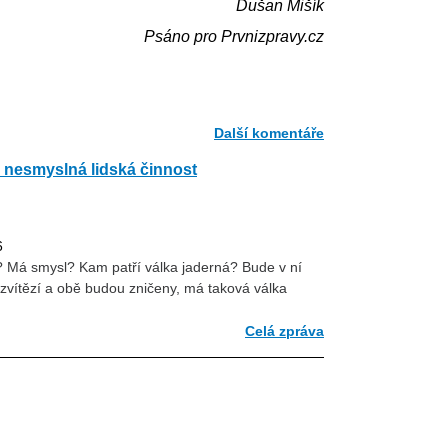
Dušan Mišík
Psáno pro Prvnizpravy.cz
Další komentáře
 nesmyslná lidská činnost
6
a? Má smysl? Kam patří válka jaderná? Bude v ní
vítězí a obě budou zničeny, má taková válka
Celá zpráva