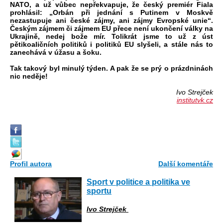
NATO, a už vůbec nepřekvapuje, že český premiér Fiala
prohlásil: „Orbán při jednání s Putinem v Moskvě
nezastupuje ani české zájmy, ani zájmy Evropské unie“.
Českým zájmem či zájmem EU přece není ukončení války na
Ukrajině, nedej bože mír. Tolikrát jsme to už z úst
pětikoaličních politiků i politiků EU slyšeli, a stále nás to
zanechává v úžasu a šoku.
Tak takový byl minulý týden. A pak že se prý o prázdninách
nic neděje!
Ivo Strejček
institutvk.cz
Profil autora
Další komentáře
Sport v politice a politika ve
sportu
Ivo Strejček