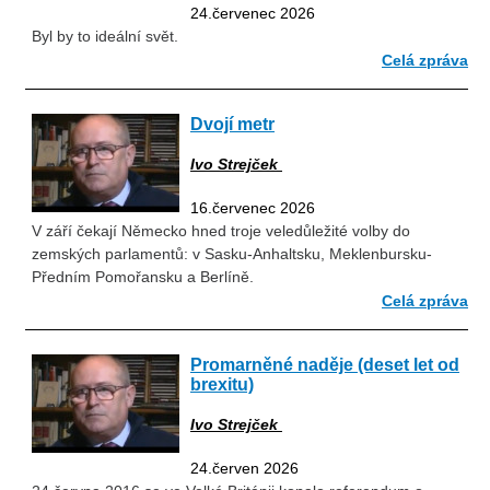
24.červenec 2026
Byl by to ideální svět.
Celá zpráva
Dvojí metr
Ivo Strejček
16.červenec 2026
V září čekají Německo hned troje veledůležité volby do
zemských parlamentů: v Sasku-Anhaltsku, Meklenbursku-
Předním Pomořansku a Berlíně.
Celá zpráva
Promarněné naděje (deset let od
brexitu)
Ivo Strejček
24.červen 2026