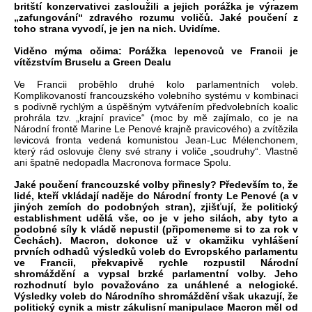
britští konzervativci zasloužili a jejich porážka je výrazem
„zafungování“ zdravého rozumu voličů. Jaké poučení z
toho strana vyvodí, je jen na nich. Uvidíme.
Viděno mýma očima: Porážka lepenovců ve Francii je
vítězstvím Bruselu a Green Dealu
Ve Francii proběhlo druhé kolo parlamentních voleb.
Komplikovaností francouzského volebního systému v kombinaci
s podivně rychlým a úspěšným vytvářením předvolebních koalic
prohrála tzv. „krajní pravice“ (moc by mě zajímalo, co je na
Národní frontě Marine Le Penové krajně pravicového) a zvítězila
levicová fronta vedená komunistou Jean-Luc Mélenchonem,
který rád oslovuje členy své strany i voliče „soudruhy“. Vlastně
ani špatně nedopadla Macronova formace Spolu.
Jaké poučení francouzské volby přinesly? Především to, že
lidé, kteří vkládají naděje do Národní fronty Le Penové (a v
jiných zemích do podobných stran), zjišťují, že politický
establishment udělá vše, co je v jeho silách, aby tyto a
podobné síly k vládě nepustil (připomeneme si to za rok v
Čechách). Macron, dokonce už v okamžiku vyhlášení
prvních odhadů výsledků voleb do Evropského parlamentu
ve Francii, překvapivě rychle rozpustil Národní
shromáždění a vypsal brzké parlamentní volby. Jeho
rozhodnutí bylo považováno za unáhlené a nelogické.
Výsledky voleb do Národního shromáždění však ukazují, že
politický cynik a mistr zákulisní manipulace Macron měl od