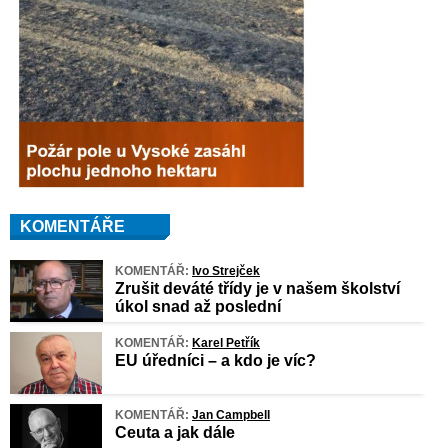
KOMENTÁŘE
KOMENTÁŘ:
Ivo Strejček
Zrušit deváté třídy je v našem školství
úkol snad až poslední
KOMENTÁŘ:
Karel Petřík
EU úředníci – a kdo je víc?
KOMENTÁŘ:
Jan Campbell
Ceuta a jak dále