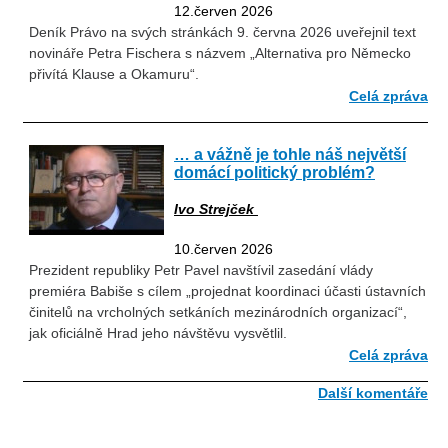
12.červen 2026
Deník Právo na svých stránkách 9. června 2026 uveřejnil text
novináře Petra Fischera s názvem „Alternativa pro Německo
přivítá Klause a Okamuru“.
Celá zpráva
… a vážně je tohle náš největší
domácí politický problém?
Ivo Strejček
10.červen 2026
Prezident republiky Petr Pavel navštívil zasedání vlády
premiéra Babiše s cílem „projednat koordinaci účasti ústavních
činitelů na vrcholných setkáních mezinárodních organizací“,
jak oficiálně Hrad jeho návštěvu vysvětlil.
Celá zpráva
Další komentáře