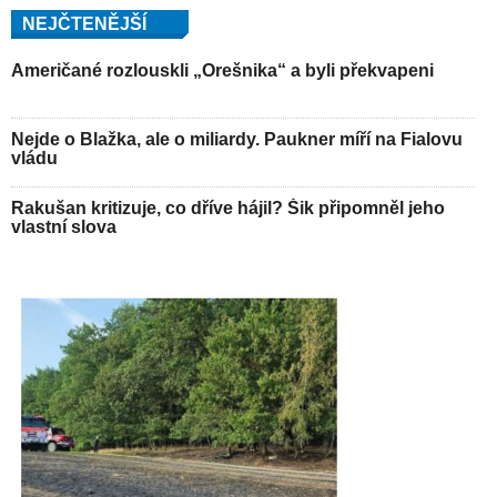
NEJČTENĚJŠÍ
Američané rozlouskli „Orešnika“ a byli překvapeni
Nejde o Blažka, ale o miliardy. Paukner míří na Fialovu
vládu
Rakušan kritizuje, co dříve hájil? Šik připomněl jeho
vlastní slova