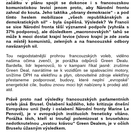
začátku v plánu spojit se dokonce i s francouzskou
komunistickou levicí jenom proto, aby Národní frontu
zahnal do kouta. Jeho taktika „obrany demokracie“ - a pod
tímto heslem mobilizace „všech republikánských a
demokratických sil“ - byla úspěšná. Výsledek? Ve Francii
se sice Národní fronta těší významné podpoře (vyhrála s
37% podporou), ale důsledkem „macronovských“ tahů se
může k moci dostat krajní levice (slovo krajní je zde zcela
na místě) komunistů, zelených a na francouzské odbory
navázaných sil.
Tou nejpodstatnější prohrou francouzských voleb, viděno
našima očima zvenčí, je porážka odpůrců Green Dealu.
Bardella, lídr lepenovců, to v kampani říkal jasně: zrušíme
Green Deal, navrátíme se k vozidlům se spalovacími motory,
snížíme DPH na elektřinu a plyn, obnovitelné zdroje elektřiny
přestaneme podporovat, budovy, které neplní „evropské“
energetické cíle, budou znovu moci být nabízeny k prodeji atd.
atd.
Právě proto nad výsledky francouzských parlamentních
voleb jásá Brusel. Oslabení každého, kdo kritizuje dnešní
Evropskou unii (tedy i oslabení Národní fronty Marine Le
Penové), je v evropských institucích freneticky vítáno.
Porážka těch, kteří si troufají polemizovat s bruselskou
nedotknutelnou „svatou krávou“ Green Dealem, je v očích
Bruselu úžasným výsledkem.