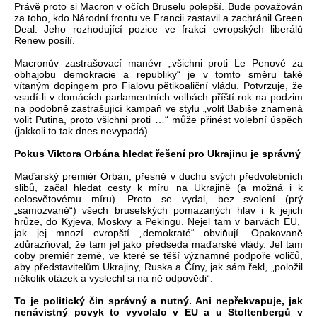
Právě proto si Macron v očích Bruselu polepší. Bude považován
za toho, kdo Národní frontu ve Francii zastavil a zachránil Green
Deal. Jeho rozhodující pozice ve frakci evropských liberálů
Renew posílí.
Macronův zastrašovací manévr „všichni proti Le Penové za
obhajobu demokracie a republiky“ je v tomto směru také
vítaným dopingem pro Fialovu pětikoaliční vládu. Potvrzuje, že
vsadí-li v domácích parlamentních volbách příští rok na podzim
na podobně zastrašující kampaň ve stylu „volit Babiše znamená
volit Putina, proto všichni proti …“ může přinést volební úspěch
(jakkoli to tak dnes nevypadá).
Pokus Viktora Orbána hledat řešení pro Ukrajinu je správný
Maďarský premiér Orbán, přesně v duchu svých předvolebních
slibů, začal hledat cesty k míru na Ukrajině (a možná i k
celosvětovému míru). Proto se vydal, bez svolení (prý
„samozvaně“) všech bruselských pomazaných hlav i k jejich
hrůze, do Kyjeva, Moskvy a Pekingu. Nejel tam v barvách EU,
jak jej mnozí evropští „demokraté“ obviňují. Opakovaně
zdůrazňoval, že tam jel jako předseda maďarské vlády. Jel tam
coby premiér země, ve které se těší významné podpoře voličů,
aby představitelům Ukrajiny, Ruska a Číny, jak sám řekl, „položil
několik otázek a vyslechl si na ně odpovědi“.
To je politický čin správný a nutný. Ani nepřekvapuje, jak
nenávistný povyk to vyvolalo v EU a u Stoltenbergů v