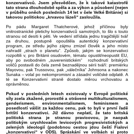
konzervativců. Jsem přesvědčen, že k takové katastrofě
tato strana dlouhodobě spěla a za výkon a působení (nejen
v průběhu oněch posledních 14 let v čele Velké Británie) si
takovou politickou „krvavou lázeň“ zasloužila.
Po pádu Margaret Thatcherové, jehož příčinou byly
vnitrostranické pletichy konzervativců samotných, to šlo s touto
stranou od desíti k pěti. Ve vedení střídala jednu tragičtější tvář
za druhou, postupně opouštěla autentický konzervativní
program, ze středu jejího zájmu zmizel člověk a jeho místo
nahradil „strach o planetu“. Způsob, jakým se konzervativci
rozpoltili v, pro Británii osudovém, tématu opustit/neopustit EU,
aby po svobodném „suverenistickém“ rozhodnutí britských
voličů postavili do čela země beznadějnou sérii tváří: premiérku
Mayovou, pak Trussovou, pak „válečníka“ Johnsona a nakonec
Sunaka – volal po nekompromisní a zásadní voličské odplatě. A
té se Konzervativní straně dostalo měrou vrchovatou a
oprávněnou.
Pokud v posledních letech existovaly v Evropě politické
síly zcela zkažené, prorostlé a otrávené multikulturalismem,
genderismem, environmentalismem, feminismem a
posedlostí válčit za každou cenu, pak to byli v první řadě
britští konzervativci. Již dávno neplatí, že tato britská
politická strana je stranou pravicovou, je naopak
politickým urychlovačm levicových progresivistických a
zelených ideologií (podobnou cestou jdou čeští Fialovi
„konzervativci“ v ODS). Spráskání ve volbách si proto