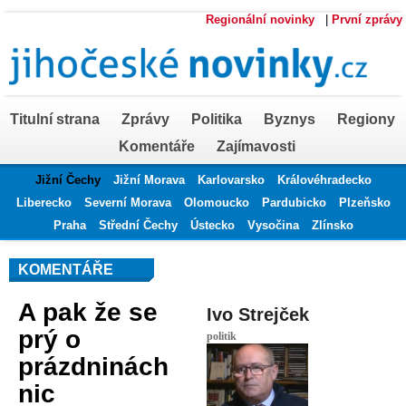
Regionální novinky
|
První zprávy
Titulní strana
Zprávy
Politika
Byznys
Regiony
Komentáře
Zajímavosti
Jižní Čechy
Jižní Morava
Karlovarsko
Královéhradecko
Liberecko
Severní Morava
Olomoucko
Pardubicko
Plzeňsko
Praha
Střední Čechy
Ústecko
Vysočina
Zlínsko
KOMENTÁŘE
A pak že se
Ivo Strejček
prý o
politik
prázdninách
nic