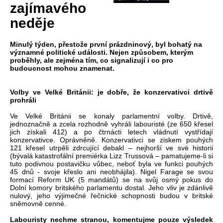
zajímavého
neděje
Minulý týden, přestože první prázdninový, byl bohatý na
významné politické události. Nejen způsobem, kterým
proběhly, ale zejména tím, co signalizují i co pro
budoucnost mohou znamenat.
Volby ve Velké Británii: je dobře, že konzervativci drtivě
prohráli
Ve Velké Británii se konaly parlamentní volby. Drtivě,
jednoznačně a zcela rozhodně vyhráli labouristé (ze 650 křesel
jich získali 412) a po čtrnácti letech vládnutí vystřídají
konzervativce. Oprávněně. Konzervativci se ziskem pouhých
121 křesel utrpěli zdrcující debakl – nejhorší ve své historii
(bývalá katastrofální premiérka Lizz Trussová – pamatujeme-li si
tuto podivnou postavičku vůbec, neboť byla ve funkci pouhých
45 dnů - svoje křeslo ani neobhájila). Nigel Farage se svou
formací Reform UK (5 mandátů) se na svůj osmý pokus do
Dolní komory britského parlamentu dostal. Jeho vliv je zdánlivě
nulový, jeho výjimečné řečnické schopnosti budou v britské
sněmovně cenné.
Labouristy nechme stranou, komentujme pouze výsledek