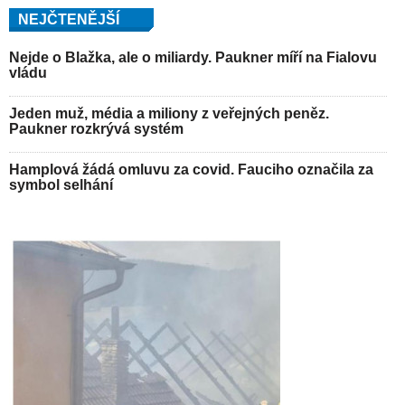
NEJČTENĚJŠÍ
Nejde o Blažka, ale o miliardy. Paukner míří na Fialovu
vládu
Jeden muž, média a miliony z veřejných peněz.
Paukner rozkrývá systém
Hamplová žádá omluvu za covid. Fauciho označila za
symbol selhání