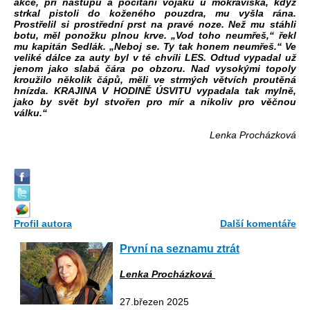
akce, při nástupu a počítání vojáků u mokřaviska, když
strkal pistoli do koženého pouzdra, mu vyšla rána.
Prostřelil si prostřední prst na pravé noze. Než mu stáhli
botu, měl ponožku plnou krve. „Vod toho neumřeš,“ řekl
mu kapitán Sedlák. „Neboj se. Ty tak honem neumřeš.“ Ve
veliké dálce za auty byl v té chvíli LES. Odtud vypadal už
jenom jako slabá čára po obzoru. Nad vysokými topoly
kroužilo několik čápů, měli ve strmých větvích proutěná
hnízda. KRAJINA V HODINĚ ÚSVITU vypadala tak mylně,
jako by svět byl stvořen pro mír a nikoliv pro věčnou
válku.“
Lenka Procházková
Profil autora
Další komentáře
První na seznamu ztrát
Lenka Procházková
27.březen 2025