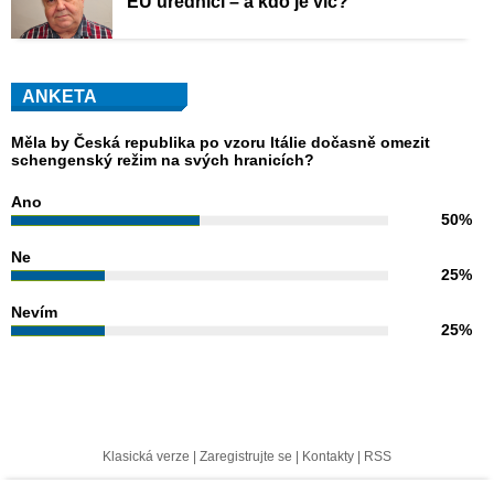
EU úředníci – a kdo je víc?
ANKETA
Měla by Česká republika po vzoru Itálie dočasně omezit
schengenský režim na svých hranicích?
Ano
50%
Ne
25%
Nevím
25%
Klasická verze
|
Zaregistrujte se
|
Kontakty
|
RSS