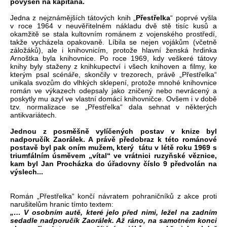
povýšen na kapitána.
Jedna z nejznámějších tátových knih „
Přestřelka
“ poprvé vyšla
v roce 1964 v neuvěřitelném nákladu dvě stě tisíc kusů a
okamžitě se stala kultovním románem z vojenského prostředí,
takže vycházela opakovaně. Líbila se nejen vojákům (včetně
záložáků), ale i knihovnicím, protože hlavní ženská hrdinka
Arnoštka byla knihovnice. Po roce 1969, kdy veškeré tátovy
knihy byly staženy z knihkupectví i všech knihoven a filmy, ke
kterým psal scénáře, skončily v trezorech, právě „Přestřelka“
unikala svozům do vlhkých sklepení, protože mnohé knihovnice
román ve výkazech odepsaly jako zničený nebo nevrácený a
poskytly mu azyl ve vlastní domácí knihovničce. Ovšem i v době
tzv. normalizace se „Přestřelka“ dala sehnat v některých
antikvariátech.
Jednou z posměšně vylíčených postav v knize byl
nadporučík Zaorálek. A právě předobraz k této románové
postavě byl pak oním mužem, který tátu v létě roku 1969 s
triumfálním úsměvem „vítal“ ve vrátnici ruzyňské věznice,
kam byl Jan Procházka do úřadovny číslo 9 předvolán na
výslech...
Román „Přestřelka“ končí návratem pohraničníků z akce proti
narušitelům hranic tímto textem:
„… V osobním autě, které jelo před nimi, ležel na zadním
sedadle nadporučík Zaorálek. Až ráno, na samotném konci