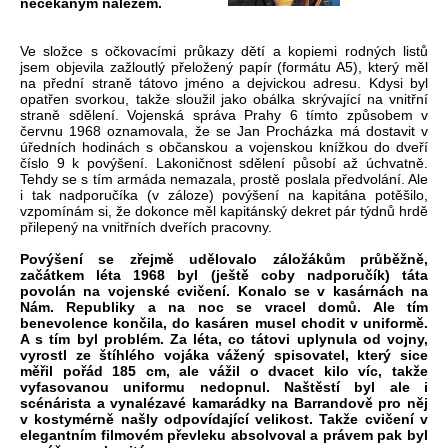
nečekaným nálezem.
Ve složce s očkovacími průkazy dětí a kopiemi rodných listů
jsem objevila zažloutlý přeložený papír (formátu A5), který měl
na přední straně tátovo jméno a dejvickou adresu. Kdysi byl
opatřen svorkou, takže sloužil jako obálka skrývající na vnitřní
straně sdělení. Vojenská správa Prahy 6 tímto způsobem v
červnu 1968 oznamovala, že se Jan Procházka má dostavit v
úředních hodinách s občanskou a vojenskou knížkou do dveří
číslo 9 k povýšení. Lakoničnost sdělení působí až úchvatně.
Tehdy se s tím armáda nemazala, prostě poslala předvolání. Ale
i tak nadporučíka (v záloze) povýšení na kapitána potěšilo,
vzpomínám si, že dokonce měl kapitánský dekret pár týdnů hrdě
přilepený na vnitřních dveřích pracovny.
Povýšení se zřejmě udělovalo záložákům průběžně,
začátkem léta 1968 byl (ještě coby nadporučík) táta
povolán na vojenské cvičení. Konalo se v kasárnách na
Nám. Republiky a na noc se vracel domů. Ale tím
benevolence končila, do kasáren musel chodit v uniformě.
A s tím byl problém. Za léta, co tátovi uplynula od vojny,
vyrostl ze štíhlého vojáka vážený spisovatel, který sice
měřil pořád 185 cm, ale vážil o dvacet kilo víc, takže
vyfasovanou uniformu nedopnul. Naštěstí byl ale i
scénárista a vynalézavé kamarádky na Barrandově pro něj
v kostymérně našly odpovídající velikost. Takže cvičení v
elegantním filmovém převleku absolvoval a právem pak byl