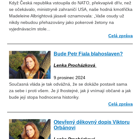
Když Česká republika vstoupila do NATO, překvapivě dřív, než
se očekávalo, ministryně zahraničí USA, naše hodná kmotřička
Madeleine Albrightová jásavě oznamovala: „Vaše osudy už
nikdy nebudou přehazovány jako pokerové žetony na
vyjednávacím stole...
Celá zpráva
Bude Petr Fiala blahoslaven?
Lenka Procházková
9.prosinec 2024
Současná vláda je tak odvážná, že se dokáže postavit sama
za sebe i proti všem. Je jí lhostejné, jak ji vnímají občané a jak
bude její stopa hodnocena historiky.
Celá zpráva
Otevřený děkovný dopis Viktoru
Orbánovi