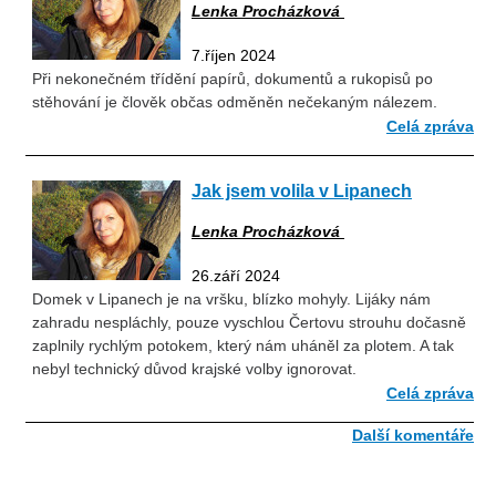
Lenka Procházková
7.říjen 2024
Při nekonečném třídění papírů, dokumentů a rukopisů po
stěhování je člověk občas odměněn nečekaným nálezem.
Celá zpráva
Jak jsem volila v Lipanech
Lenka Procházková
26.září 2024
Domek v Lipanech je na vršku, blízko mohyly. Lijáky nám
zahradu nespláchly, pouze vyschlou Čertovu strouhu dočasně
zaplnily rychlým potokem, který nám uháněl za plotem. A tak
nebyl technický důvod krajské volby ignorovat.
Celá zpráva
Další komentáře