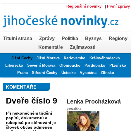
Regionální novinky
|
První zprávy
Titulní strana
Zprávy
Politika
Byznys
Regiony
Komentáře
Zajímavosti
Jižní Čechy
Jižní Morava
Karlovarsko
Královéhradecko
Liberecko
Severní Morava
Olomoucko
Pardubicko
Plzeňsko
Praha
Střední Čechy
Ústecko
Vysočina
Zlínsko
KOMENTÁŘE
Dveře číslo 9
Lenka Procházková
prozaička
Při nekonečném třídění
papírů, dokumentů a
rukopisů po stěhování je
člověk občas odměněn