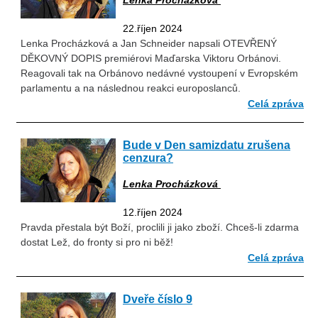
Lenka Procházková
22.říjen 2024
Lenka Procházková a Jan Schneider napsali OTEVŘENÝ
DĚKOVNÝ DOPIS premiérovi Maďarska Viktoru Orbánovi.
Reagovali tak na Orbánovo nedávné vystoupení v Evropském
parlamentu a na následnou reakci europoslanců.
Celá zpráva
Bude v Den samizdatu zrušena
cenzura?
Lenka Procházková
12.říjen 2024
Pravda přestala být Boží, proclili ji jako zboží. Chceš-li zdarma
dostat Lež, do fronty si pro ni běž!
Celá zpráva
Dveře číslo 9