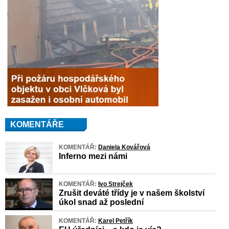
KOMENTÁŘE
KOMENTÁŘ:
Daniela Kovářová
Inferno mezi námi
KOMENTÁŘ:
Ivo Strejček
Zrušit deváté třídy je v našem školství
úkol snad až poslední
KOMENTÁŘ:
Karel Petřík