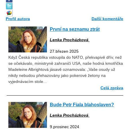
Profil autora
Další komentáře
První na seznamu ztrát
Lenka Procházková
27.březen 2025
Když Česká republika vstoupila do NATO, překvapivě dřív, než
se očekávalo, ministryně zahraničí USA, naše hodná kmotřička
Madeleine Albrightová jásavě oznamovala: „Vaše osudy už
nikdy nebudou přehazovány jako pokerové žetony na
vyjednávacím stole...
Celá zpráva
Bude Petr Fiala blahoslaven?
Lenka Procházková
9.prosinec 2024