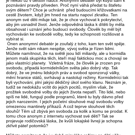
je někdo už v dětství naučil. Anonymní debatér byl kdysi sám k
poznávání pravdy přiveden. Proč nyní váhá předat tu štafetu
svým dětem? Chce je uchránit před budoucími křižovatkami na
cestě životem, když jim hned na startu napoví zkratku. Ten
anonym své děti miluje tak, že je chce vychovat k pokrytectví,
aby jim usnadnil život. Jenže odpovědná láska k dítěti by měla
obsahovat i uznání jeho budoucí svobody. Člověk by měl být
vychováván ke svobodě volby, tedy ke schopnosti rozlišovat a
vybírat si.
Onen anonymní debatér je zoufalý z toho, kam ten svět spěje.
Jenže svět sám nikam nespěje, vývoj světa je řízen lidmi.
Můžete namítnout, že na světě jsou lidí miliardy, ale u kormidla
jenom malá skupinka těch, kteří mají faktickou moc a chovají se
jako vlastníci planety. Vzletná fráze, že člověk je zrozen pro
svobodu, připadá kormidelníkům světa jako dobrý vtip. Tak
dobrý, že ve jménu lidských práv a svobod sponzorují války,
mění hranice států, svrhávají a nastolují režimy. Kormidelníci tak
byli vychováni, plní jakýsi dědičný úkol svého klanu. Neznám je,
tudíž se nedokážu vcítit do jejich pocitů, myslím však, že
prožitek svobodné volby do jejich života nepatří. Tito lidé, nebo
spíš ne lidé, fungují podle programů, které tu byly dávno před
jejich narozením. I jejich početní slouhové mají svobodu volby
omezenou mantinely příkazů. A což teprve slouhové těch
slouhů! Těm už zbývá jen svoboda za kolik a komu se prodat. K
tomu chce anonym z internetu vychovat své děti? Tak se
projevuje rodičovská láska, že kvůli lokajské livreji je schopna
zkřivit páteř potomků?