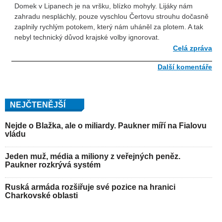
Domek v Lipanech je na vršku, blízko mohyly. Lijáky nám
zahradu nespláchly, pouze vyschlou Čertovu strouhu dočasně
zaplnily rychlým potokem, který nám uháněl za plotem. A tak
nebyl technický důvod krajské volby ignorovat.
Celá zpráva
Další komentáře
NEJČTENĚJŠÍ
Nejde o Blažka, ale o miliardy. Paukner míří na Fialovu
vládu
Jeden muž, média a miliony z veřejných peněz.
Paukner rozkrývá systém
Ruská armáda rozšiřuje své pozice na hranici
Charkovské oblasti