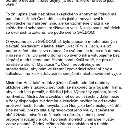
pořádně uvědomit naše dějiny: já nevím, které na světě jsou
větší.“
To zní úplně jinak než slova skeptického anonyma! Pokud má
pan Jan z jižních Čech děti, zcela jistě je nevychoval k
pokryteckému nahrbení šíje, ale ke vzpřímené chůzi a ke
každodenní schopnosti rozlišovat a volit. Nikoliv podle měnících
se okolností a zákonů, ale podle svého SVĚDOMÍ.
O významu slova SVĚDOMÍ už bylo sepsáno mnoho učených
traktátů především v latině. Nám, „kacířům“ z Čech, ale už
pouhé znění toho slova napoví, že svědomí je to, co má domov
v našem nitru. Do svého domu i do svého nitra vstupujeme bez
klepání a udržujeme tam čistotu sami. Kvůli sobě, ne pro oči
návštěv a slídilů. My, „kacíři“ z Čech, nepotřebujeme
prostředníka, aby nám ve firemní zpovědnici sčítal hříchy a
kalkuloval, na kolik zdrávasů to smejčení našeho svědomí vyjde.
Mistr Jan Hus, také rodák z jižních Čech, odmítal nabídky
úklidové čety s takovou pevností, že nakonec ta arogantní firma,
aby si udržela prestiž, odklidila i jeho. Výstražný způsob, který
na likvidaci Mistra Jana zvolila, měl odradit všechny další muže
a ženy disponující svědomím a kritickým myšlením od revolty
proti vrchnosti. To ale nevyšlo. Jan Hus jako kněz biologické děti
sice neměl, přesto síla a opravdovost jeho výuky, zpečetěná
obětí života, stvořila duši našeho národa, neboli pevné
propojení rozumu a citu. I po šesti stoletích vnímáme Husův
vzkaz osobně. Žádný režim a žádná nadvláda si s tímhle