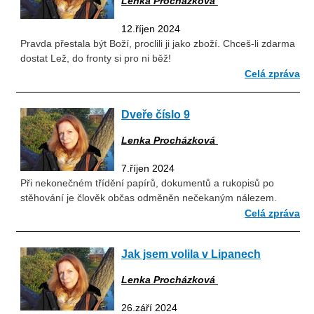
Lenka Procházková
12.říjen 2024
Pravda přestala být Boží, proclili ji jako zboží. Chceš-li zdarma
dostat Lež, do fronty si pro ni běž!
Celá zpráva
Dveře číslo 9
Lenka Procházková
7.říjen 2024
Při nekonečném třídění papírů, dokumentů a rukopisů po
stěhování je člověk občas odměněn nečekaným nálezem.
Celá zpráva
Jak jsem volila v Lipanech
Lenka Procházková
26.září 2024