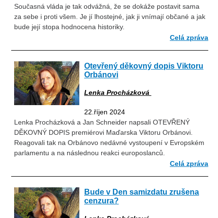
Současná vláda je tak odvážná, že se dokáže postavit sama
za sebe i proti všem. Je jí lhostejné, jak ji vnímají občané a jak
bude její stopa hodnocena historiky.
Celá zpráva
Otevřený děkovný dopis Viktoru
Orbánovi
Lenka Procházková
22.říjen 2024
Lenka Procházková a Jan Schneider napsali OTEVŘENÝ
DĚKOVNÝ DOPIS premiérovi Maďarska Viktoru Orbánovi.
Reagovali tak na Orbánovo nedávné vystoupení v Evropském
parlamentu a na následnou reakci europoslanců.
Celá zpráva
Bude v Den samizdatu zrušena
cenzura?