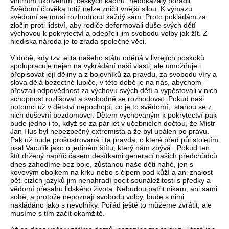
vnitřním ukotvením „českých kacířů“ nedokázaly poradit.
Svědomí člověka totiž nelze zničit vnější silou. K výmazu
svědomí se musí rozhodnout každý sám. Proto pokládám za
zločin proti lidství, aby rodiče deformovali duše svých dětí
výchovou k pokrytectví a odepřeli jim svobodu volby jak žít. Z
hlediska národa je to zrada společné věci.
V době, kdy tzv. elita našeho státu oděná v livrejích poskoků
spolupracuje nejen na vykrádání naší vlasti, ale umožňuje i
přepisovat její dějiny a z bojovníků za pravdu, za svobodu víry a
slova dělá bezectné lupiče, v této době je na nás, abychom
převzali odpovědnost za výchovu svých dětí a vypěstovali v nich
schopnost rozlišovat a svobodně se rozhodovat. Pokud naši
potomci už v dětství nepochopí, co je to svědomí, stanou se z
nich duševní bezdomovci. Dětem vychovaným k pokrytectví pak
bude jedno i to, když se za pár let v učebnicích dočtou, že Mistr
Jan Hus byl nebezpečný extremista a že byl upálen po právu.
Pak už bude prošustrovaná i ta pravda, o které před půl stoletím
psal Vaculík jako o jediném štítu, který nám zbývá. Pokud ten
štít držený napříč časem desítkami generací našich předchůdců
dnes zahodíme bez boje, zůstanou naše děti nahé, jen s
kovovým obojkem na krku nebo s čipem pod kůží a ani znalost
pěti cizích jazyků jim nenahradí pocit sounáležitosti s předky a
vědomí přesahu lidského života. Nebudou patřit nikam, ani sami
sobě, a protože nepoznají svobodu volby, bude s nimi
nakládáno jako s nevolníky. Pořád ještě to můžeme zvrátit, ale
musíme s tím začít okamžitě.