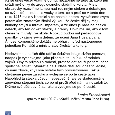
Až se dnes večer vrátíme domů, nezapínejme televizi, která jen
svádí myšlenky do zregulovaného stádního koryta. Místo
obrazovky rozsviťme lampu nad rodinným stolem a debatujme
se svými dětmi nebo i s vnuky o tom, co a proč se v tento den
roku 1415 stalo v Kostnici a co nastalo potom. Vysvětleme svým
potomkům zmateným školní výukou, že české dějiny mají
hluboký smysl a mravní imperativ, a že dnes je řada na našich
dětech, aby ten odkaz střežily a bránily. Dovolme jim, aby o tom
otevřeně mluvily i ve škole. A pokud budou mít pedagogové
námitky, ukažme svým dětem, že učení Jana Husa a Jana
Ámose Komenského dokážeme obhájit i před nastoupenou
jednotkou Koniášů z ministerstev školství a kultury.
Nedovolme z našich dětí udělat úslužné lokaje cizího panstva,
naopak je vychovejme jako předsunutou hlídku národních
zájmů. Ony to přijmou s radostí, protože děti touží po tom, něco
společně sdílet, vytvářet a hájit. Naše děti jsou dnes to jediné,
co nám zbývá, když vše ostatní bylo prošustrováno. Tak je
chytněme pevně za ruku a vydejme se po té cestě úzké.
Napohled ta stezka působí nebezpečně, ale ve skutečnosti je
zpevněná stopami těch, co po ní prošli před námi a nevzdali to.
Držme své děti pevně za ruku a vydejme se po té cestě.
Lenka Procházková
(projev z roku 2017 k výročí upálení Mistra Jana Husa)