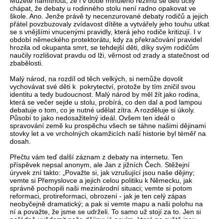
Můžete namítnout, že i v době minulého režimu se děti učily
chápat, že debaty u rodinného stolu není radno opakovat ve
škole. Ano. Jenže právě ty necenzurované debaty rodičů a jejich
přátel povzbuzovaly zvídavost dítěte a vytvářely jeho touhu utkat
se s vnějšími vnucenými pravidly, která jeho rodiče kritizují. I v
období německého protektorátu, kdy za překračování pravidel
hrozila od okupanta smrt, se tehdejší děti, díky svým rodičům
naučily rozlišovat pravdu od lži, věrnost od zrady a statečnost od
zbabělosti.
Malý národ, na rozdíl od těch velkých, si nemůže dovolit
vychovávat své děti k pokrytectví, protože by tím zničil svou
identitu a tedy budoucnost. Malý národ by měl žít jako rodina,
která se večer sejde u stolu, probírá, co den dal a pod lampou
debatuje o tom, co je nutné udělat zítra. A rozděluje si úkoly.
Působí to jako nedosažitelný ideál. Ovšem ten ideál o
spravování země ku prospěchu všech se táhne našimi dějinami
stovky let a ve vrcholných okamžicích naší historie byl téměř na
dosah.
Přečtu vám teď další záznam z debaty na internetu. Ten
příspěvek nepsal anonym, ale Jan z jižních Čech. Stěžejní
úryvek zní takto: „Považte si, jak vzrušující jsou naše dějiny;
vemte si Přemyslovce a jejich celou politiku k Německu, jak
správně pochopili naši mezinárodní situaci; vemte si potom
reformaci, protireformaci, obrození - jak je ten celý zápas
neobyčejně dramatický; a pak si vemte mapu a naši polohu na
ní a považte, že jsme se udrželi. To samo už stojí za to. Jen si