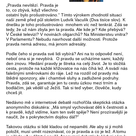
„Pravda nevítězí. Pravda je
to, co zbývá, když všechno
ostatní bylo prošustrováno.“ Tímto výrokem zhodnotil situaci
naší země před půl stoletím Ludvík Vaculík (Dva tisíce slov). K
dnešku je toho prošustrováno mnohem víc než tenkrát. Zdá se
tedy, že už nám zbyla jen ta pravda. Ale kde je? Kde přebývá?
V České televizi? V novinách oligarchů? Na Ministerstvu vnitra?
V Parlamentu? Nebudu navrhovat další možnosti. Protože
pravda nemá adresu, má jenom adresáty.
Podle čeho si pravda své lidi vybírá? Ani na to odpověď není,
neboť ona si je nevybírá. O pravdu se ucházíme sami, každý
den znovu. Hledání pravdy je štreka na celý život. Je to složitá
cesta, protože na každé křižovatce na nás číhá lež. A svádí nás
falešnými směrovkami do ráje. Lež na rozdíl od pravdy má
štědré sponzory, ale i chamtivé sluhy a zadlužené podruhy.
Pravda, zdá se, garantuje jen tu cestu úzkou mezi trním a
bodláčím, jak věděl už Ježíš. Tak si teď vyber, člověče, kudy
chceš jít.
Nedávno mě v internetové debatě rozhořčila skeptická otázka
anonymního diskutéra: „Má smysl vychovávat děti k čestnosti a
k pravdě, když vidíme, kam ten svět spěje? Není prozíravější je
naučit, že s pokrytectvím dojdou dál?“
Takovou otázku si lidé kladou od nepaměti. Ale aby si ji mohli
položit, musí umět rozeznávat, co je pravda a co je lež. A tomu