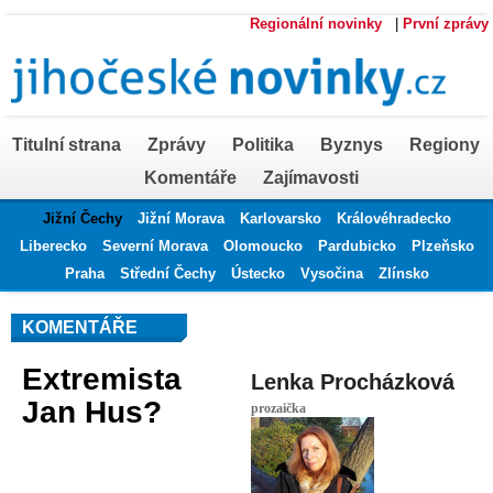
Regionální novinky
|
První zprávy
Titulní strana
Zprávy
Politika
Byznys
Regiony
Komentáře
Zajímavosti
Jižní Čechy
Jižní Morava
Karlovarsko
Královéhradecko
Liberecko
Severní Morava
Olomoucko
Pardubicko
Plzeňsko
Praha
Střední Čechy
Ústecko
Vysočina
Zlínsko
KOMENTÁŘE
Extremista
Lenka Procházková
Jan Hus?
prozaička