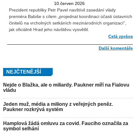
10.červen 2026
Prezident republiky Petr Pavel navštívil zasedání vlády
premiéra Babiše s cílem „projednat koordinaci účasti ústavních
činitelů na vrcholných setkáních mezinárodních organizací“,
jak oficiálně Hrad jeho návštěvu vysvětlil.
Celá zpráva
Další komentáře
NEJČTENĚJŠÍ
Nejde o Blažka, ale o miliardy. Paukner míří na Fialovu
vládu
Jeden muž, média a miliony z veřejných peněz.
Paukner rozkrývá systém
Hamplová žádá omluvu za covid. Fauciho označila za
symbol selhání