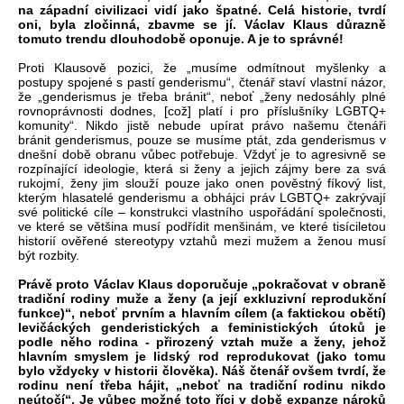
na západní civilizaci vidí jako špatné. Celá historie, tvrdí
oni, byla zločinná, zbavme se jí. Václav Klaus důrazně
tomuto trendu dlouhodobě oponuje. A je to správné!
Proti Klausově pozici, že „musíme odmítnout myšlenky a
postupy spojené s pastí genderismu“, čtenář staví vlastní názor,
že „genderismus je třeba bránit“, neboť „ženy nedosáhly plné
rovnoprávnosti dodnes, [což] platí i pro příslušníky LGBTQ+
komunity“. Nikdo jistě nebude upírat právo našemu čtenáři
bránit genderismus, pouze se musíme ptát, zda genderismus v
dnešní době obranu vůbec potřebuje. Vždyť je to agresivně se
rozpínající ideologie, která si ženy a jejich zájmy bere za svá
rukojmí, ženy jim slouží pouze jako onen pověstný fíkový list,
kterým hlasatelé genderismu a obhájci práv LGBTQ+ zakrývají
své politické cíle – konstrukci vlastního uspořádání společnosti,
ve které se většina musí podřídit menšinám, ve které tisíciletou
historií ověřené stereotypy vztahů mezi mužem a ženou musí
být rozbity.
Právě proto Václav Klaus doporučuje „pokračovat v obraně
tradiční rodiny muže a ženy (a její exkluzivní reprodukční
funkce)“, neboť prvním a hlavním cílem (a faktickou obětí)
levičáckých genderistických a feministických útoků je
podle něho rodina - přirozený vztah muže a ženy, jehož
hlavním smyslem je lidský rod reprodukovat (jako tomu
bylo vždycky v historii člověka). Náš čtenář ovšem tvrdí, že
rodinu není třeba hájit, „neboť na tradiční rodinu nikdo
neútočí“. Je vůbec možné toto říci v době expanze nároků