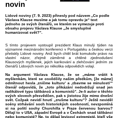
novin
Lidové noviny (7. 9. 2023) přinesly pod názvem „Co podle
Václava Klause musíme a jak tomu opravdu je“ text
jednoho ze svých čtenářů, ve kterém se vymezuje proti
obsahu projevu Václava Klause „Je smysluplné
humanizovat svět?“.
S tímto projevem vystoupil prezident Klaus minulý týden na
významné mezinárodní konferenci v Portugalsku a českou verzi
přetiskly Lidové noviny. Aniž bych chtěl brát komukoliv právo na
vlastní názor, zřejmě záměrné a chtěné zjednodušení
Klausových myšlenek, jejich karikování a zlehčování jedním ze
čtenářů Lidových novin po několika odpovědích volají.
Na argument Václava Klause, že se „máme vrátit k
myšlenkám, které se osvědčily našim předkům, [že máme]
odmítnout hesla ‚zničme kulturu‘ a ‚zbavme se minulosti‘“
čtenář odpovídá, že „toto přikázání nedodržují snad jen
radikálové typu tálibánců a komunistů“. Je-li autor o těchto
svých slovech přesvědčen, pak s jistotou žije mimo dnešní
svět. Cožpak nevidí hnutí „zrušme kulturu“? Ještě neviděl
scény strhávání soch historických osobností, nevzpomíná
si na polití sochy Churchilla v Praze červenou barvou?
Dělají to v USA, západní Evropě a v Čechách snad tálibánci
nebo komunisté? Ne, to dělají levicoví extremisté, kteří vše