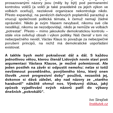
prosazovanými názory jsou (měly by být) pod permanentní
kontrolou voličů (a voliči je také pravidelně za jejich výkon ve
volbách oceňují), neziskové organizace nekontroluje nikdo.
Přesto expandují, na penězích daňových poplatníků parazitují a
vnucují společnosti politická témata, k čemuž nemají žádné
oprávnění. Nikdo je svým hlasem nevybavil, nikomu své cíle
nesdělují, nikomu se nezodpovídají, nikdo je nemůže ve volbách
„potrestat“. Přesto – mimo jakoukoliv demokratickou kontrolu –
stále více ovlivňují obsah i výkon politiky. Náš čtenář v tom nic
nebezpečného nevidí, Václav Klaus to považuje za nebezpečné
porušení principů, na nichž má demokratické uspořádání
existovat.
A takhle bych mohl pokračovat dál a dál. S každou
jednotlivou větou, kterou čtenář Lidových novin staví proti
argumentaci Václava Klause, je možné polemizovat. Ale
jeden postřeh na závěr si odpustit nemohu: nelze si totiž
nevšimnout posměšného, povýšeného tónu, který onen
člověk „nové progresivní doby“ používá, nezastírá jej,
dokonce si dává záležet, aby nad názory ze „starého
haraburdí“ náležitě ohrnul nos. Výmluvný důkaz, jaký
způsob vyjadřování svých názorů patří do výbavy
dnešních „pokrokářů“.
Ivo Strejček
Institutvk.cz