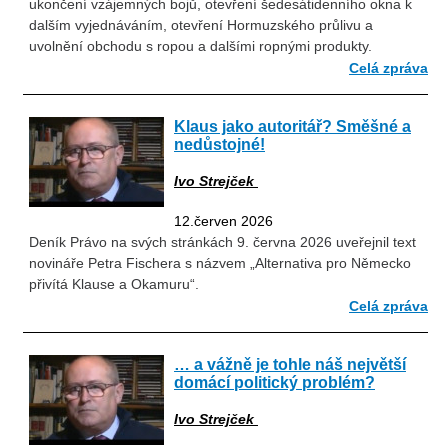
ukončení vzájemných bojů, otevření šedesátidenního okna k
dalším vyjednáváním, otevření Hormuzského průlivu a
uvolnění obchodu s ropou a dalšími ropnými produkty.
Celá zpráva
Klaus jako autoritář? Směšné a
nedůstojné!
Ivo Strejček
12.červen 2026
Deník Právo na svých stránkách 9. června 2026 uveřejnil text
novináře Petra Fischera s názvem „Alternativa pro Německo
přivítá Klause a Okamuru“.
Celá zpráva
… a vážně je tohle náš největší
domácí politický problém?
Ivo Strejček