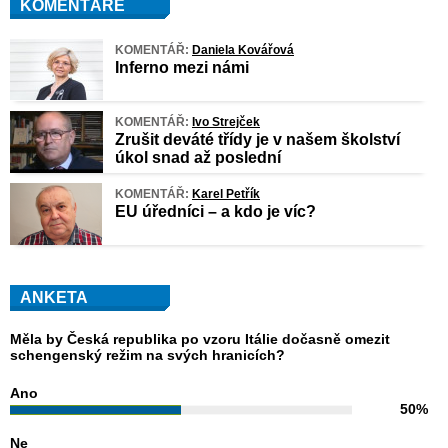
KOMENTÁŘE
KOMENTÁŘ:
Daniela Kovářová
Inferno mezi námi
KOMENTÁŘ:
Ivo Strejček
Zrušit deváté třídy je v našem školství
úkol snad až poslední
KOMENTÁŘ:
Karel Petřík
EU úředníci – a kdo je víc?
ANKETA
Měla by Česká republika po vzoru Itálie dočasně omezit
schengenský režim na svých hranicích?
Ano
50%
Ne