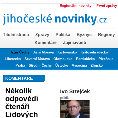
Regionální novinky
|
První zprávy
Titulní strana
Zprávy
Politika
Byznys
Regiony
Komentáře
Zajímavosti
Jižní Čechy
Jižní Morava
Karlovarsko
Královéhradecko
Liberecko
Severní Morava
Olomoucko
Pardubicko
Plzeňsko
Praha
Střední Čechy
Ústecko
Vysočina
Zlínsko
KOMENTÁŘE
Několik
Ivo Strejček
odpovědí
politik
čtenáři
Lidových