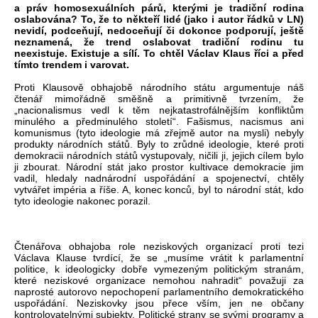
a práv homosexuálních párů, kterými je tradiční rodina
oslabována? To, že to někteří lidé (jako i autor řádků v LN)
nevidí, podceňují, nedoceňují či dokonce podporují, ještě
neznamená, že trend oslabovat tradiční rodinu tu
neexistuje. Existuje a sílí. To chtěl Václav Klaus říci a před
tímto trendem i varovat.
Proti Klausově obhajobě národního státu argumentuje náš
čtenář mimořádně směšně a primitivně tvrzením, že
„nacionalismus vedl k těm nejkatastrofálnějším konfliktům
minulého a předminulého století“. Fašismus, nacismus ani
komunismus (tyto ideologie má zřejmě autor na mysli) nebyly
produkty národních států. Byly to zrůdné ideologie, které proti
demokracii národních států vystupovaly, ničili ji, jejich cílem bylo
ji zbourat. Národní stát jako prostor kultivace demokracie jim
vadil, hledaly nadnárodní uspořádání a spojenectví, chtěly
vytvářet impéria a říše. A, konec konců, byl to národní stát, kdo
tyto ideologie nakonec porazil.
Čtenářova obhajoba role neziskových organizací proti tezi
Václava Klause tvrdící, že se „musíme vrátit k parlamentní
politice, k ideologicky dobře vymezeným politickým stranám,
které neziskové organizace nemohou nahradit“ považuji za
naprosté autorovo nepochopení parlamentního demokratického
uspořádání. Neziskovky jsou přece vším, jen ne občany
kontrolovatelnými subjekty. Politické strany se svými programy a