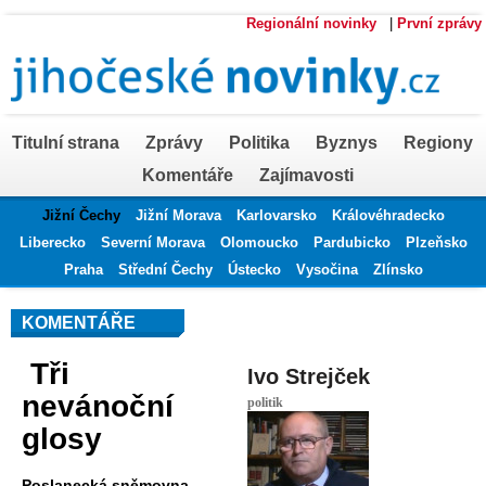
Regionální novinky
|
První zprávy
Titulní strana
Zprávy
Politika
Byznys
Regiony
Komentáře
Zajímavosti
Jižní Čechy
Jižní Morava
Karlovarsko
Královéhradecko
Liberecko
Severní Morava
Olomoucko
Pardubicko
Plzeňsko
Praha
Střední Čechy
Ústecko
Vysočina
Zlínsko
KOMENTÁŘE
Tři
Ivo Strejček
nevánoční
politik
glosy
Poslanecká sněmovna