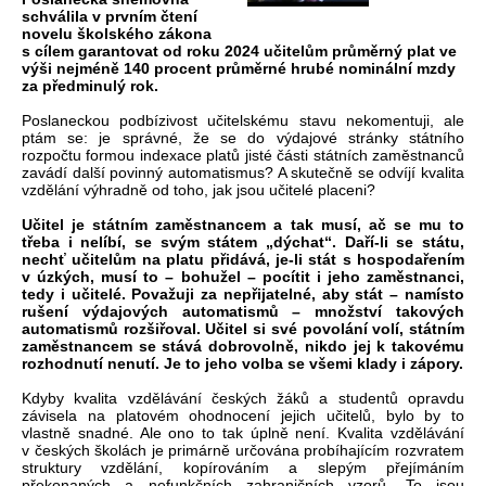
schválila v prvním čtení
novelu školského zákona
s cílem garantovat od roku 2024 učitelům průměrný plat ve
výši nejméně 140 procent průměrné hrubé nominální mzdy
za předminulý rok.
Poslaneckou podbízivost učitelskému stavu nekomentuji, ale
ptám se: je správné, že se do výdajové stránky státního
rozpočtu formou indexace platů jisté části státních zaměstnanců
zavádí další povinný automatismus? A skutečně se odvíjí kvalita
vzdělání výhradně od toho, jak jsou učitelé placeni?
Učitel je státním zaměstnancem a tak musí, ač se mu to
třeba i nelíbí, se svým státem „dýchat“. Daří-li se státu,
nechť učitelům na platu přidává, je-li stát s hospodařením
v úzkých, musí to – bohužel – pocítit i jeho zaměstnanci,
tedy i učitelé. Považuji za nepřijatelné, aby stát – namísto
rušení výdajových automatismů – množství takových
automatismů rozšiřoval. Učitel si své povolání volí, státním
zaměstnancem se stává dobrovolně, nikdo jej k takovému
rozhodnutí nenutí. Je to jeho volba se všemi klady i zápory.
Kdyby kvalita vzdělávání českých žáků a studentů opravdu
závisela na platovém ohodnocení jejich učitelů, bylo by to
vlastně snadné. Ale ono to tak úplně není. Kvalita vzdělávání
v českých školách je primárně určována probíhajícím rozvratem
struktury vzdělání, kopírováním a slepým přejímáním
překonaných a nefunkčních zahraničních vzorů. To jsou