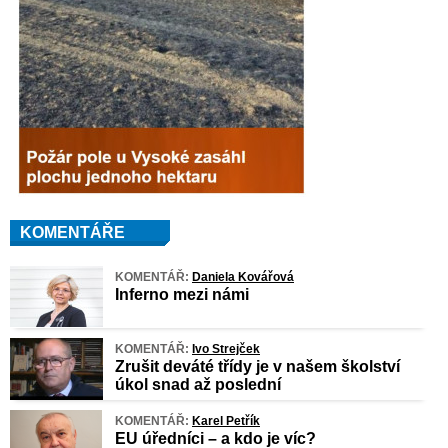
KOMENTÁŘE
KOMENTÁŘ:
Daniela Kovářová
Inferno mezi námi
KOMENTÁŘ:
Ivo Strejček
Zrušit deváté třídy je v našem školství
úkol snad až poslední
KOMENTÁŘ:
Karel Petřík
EU úředníci – a kdo je víc?