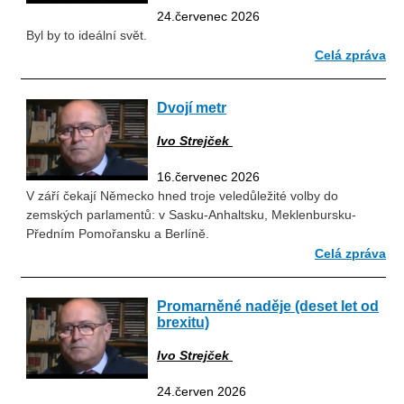
24.červenec 2026
Byl by to ideální svět.
Celá zpráva
Dvojí metr
Ivo Strejček
16.červenec 2026
V září čekají Německo hned troje veledůležité volby do
zemských parlamentů: v Sasku-Anhaltsku, Meklenbursku-
Předním Pomořansku a Berlíně.
Celá zpráva
Promarněné naděje (deset let od
brexitu)
Ivo Strejček
24.červen 2026