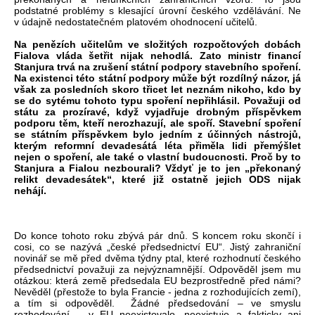
podstatné problémy s klesající úrovní českého vzdělávání. Ne
v údajně nedostatečném platovém ohodnocení učitelů.
Na penězích učitelům ve složitých rozpočtových dobách
Fialova vláda šetřit nijak nehodlá. Zato ministr financí
Stanjura trvá na zrušení státní podpory stavebního spoření.
Na existenci této státní podpory může být rozdílný názor, já
však za posledních skoro třicet let neznám nikoho, kdo by
se do sytému tohoto typu spoření nepřihlásil. Považuji od
státu za prozíravé, když vyjadřuje drobným příspěvkem
podporu těm, kteří nerozhazují, ale spoří. Stavební spoření
se státním příspěvkem bylo jedním z účinných nástrojů,
kterým reformní devadesátá léta přiměla lidi přemýšlet
nejen o spoření, ale také o vlastní budoucnosti. Proč by to
Stanjura a Fialou nezbourali? Vždyť je to jen „překonaný
relikt devadesátek“, které již ostatně jejich ODS nijak
nehájí.
Do konce tohoto roku zbývá pár dnů. S koncem roku skončí i
cosi, co se nazývá „české předsednictví EU“. Jistý zahraniční
novinář se mě před dvěma týdny ptal, které rozhodnutí českého
předsednictví považuji za nejvýznamnější. Odpověděl jsem mu
otázkou: která země předsedala EU bezprostředně před námi?
Nevěděl (přestože to byla Francie - jedna z rozhodujících zemí),
a tím si odpověděl. Žádné předsedování – ve smyslu
rozhodování – v EU neexistovalo, neexistuje a fakticky ani