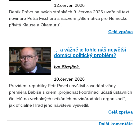
12.červen 2026
Deník Právo na svých stránkách 9. června 2026 uveřejnil text
novináře Petra Fischera s názvem „Alternativa pro Německo
přivítá Klause a Okamuru“.
Celá zpráva
… a vážně je tohle náš největší
domácí politický problém?
Ivo Strejček
10.červen 2026
Prezident republiky Petr Pavel navštívil zasedání vlády
premiéra Babiše s cílem „projednat koordinaci účasti ústavních
činitelů na vrcholných setkáních mezinárodních organizací“,
jak oficiálně Hrad jeho návštěvu vysvětlil.
Celá zpráva
Další komentáře