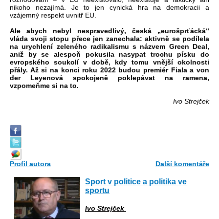
nikoho nezajímá. Je to jen cynická hra na demokracii a
vzájemný respekt uvnitř EU.
Ale abych nebyl nespravedlivý, česká „eurošprťácká“
vláda svoji stopu přece jen zanechala: aktivně se podílela
na urychlení zeleného radikalismu s názvem Green Deal,
aniž by se alespoň pokusila nasypat trochu písku do
evropského soukolí v době, kdy tomu vnější okolnosti
přály. Až si na konci roku 2022 budou premiér Fiala a von
der Leyenová spokojeně poklepávat na ramena,
vzpomeňme si na to.
Ivo Strejček
Profil autora
Další komentáře
Sport v politice a politika ve
sportu
Ivo Strejček