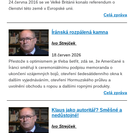
24.června 2016 se ve Velké Británii konalo referendum o
členství této země v Evropské unii.
Celá zpráva
Íránská rozpálená kamna
Ivo Strejček
18.červen 2026
Přestože s optimismem je třeba šetřit, zdá se, že Američané s
Íránci směřují k ceremoniálnímu podpisu memoranda o
ukončení vzájemných bojů, otevření šedesátidenního okna k
dalším vyjednáváním, otevření Hormuzského průlivu a
uvolnění obchodu s ropou a dalšími ropnými produkty.
Celá zpráva
Klaus jako autoritář? Směšné a
nedůstojné!
Ivo Strejček