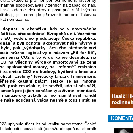
tokrát skutečně premiér pomoci nemohl. Musel by
ominantně spotřebovávají v zemích na západ od nás,
li své jaderné elektrárny a postupně ruší i výrobu
potřebují, její cena jde přirozeně nahoru. Takovou
čekat nemůžeme.
la dopustil v okamžiku, kdy se v novoročním
ládli tzv. předsednictví Evropské unii. Vezměme
[v EU] věděli, co představuje Česká republika.
dnání a byli ochotni akceptovat naše návrhy a
 bylo, pak „výdobytky“ českého předsednictví
esů hrůzné legislativy s názvem „Fit for 55“,
ení emisí CO2 o 55 % do konce desetiletí, na
h EU na všechny výrobky importované ze zemí
 se spalovacími motory, na „reformě“ emisních
tit za emise CO2 na budovy, bydlení a leteckou
chválil „zelený“ levičácký fanatik Timmermans
ěřitelně kvalitní práci“. Hezky se asi mnoha
í, problém však je, že nevědí, kdo si nás váží,
namená pro jejich peněženky a životní standard.
n manažersky zvládli to, co nám Brusel nařídil
ale naše současná vláda nesměla toužit stát se
KOMENT
2023 uplynulo třicet let od vzniku samostatné České
í okolnosti i souvislosti (odkážu alespoň na sborník