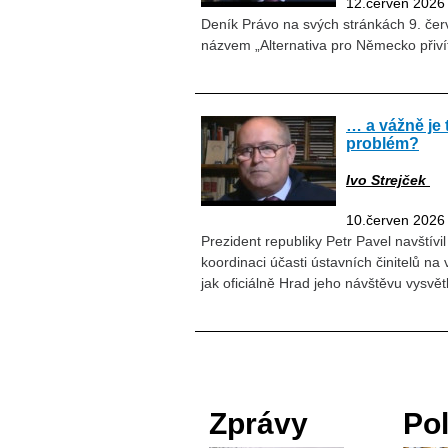
12.červen 2026
Deník Právo na svých stránkách 9. červ
názvem „Alternativa pro Německo přiv
… a vážně je 
problém?
Ivo Strejček
10.červen 2026
Prezident republiky Petr Pavel navštívi
koordinaci účasti ústavních činitelů n
jak oficiálně Hrad jeho návštěvu vysvětli
Zprávy
Pol