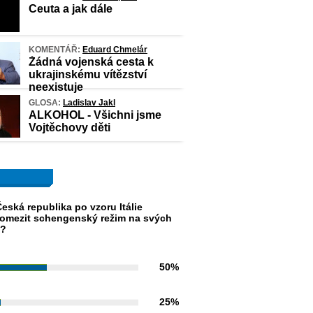
Ceuta a jak dále
KOMENTÁŘ:
Eduard Chmelár
Žádná vojenská cesta k
ukrajinskému vítězství
neexistuje
GLOSA:
Ladislav Jakl
ALKOHOL - Všichni jsme
Vojtěchovy děti
eská republika po vzoru Itálie
omezit schengenský režim na svých
h?
50%
25%