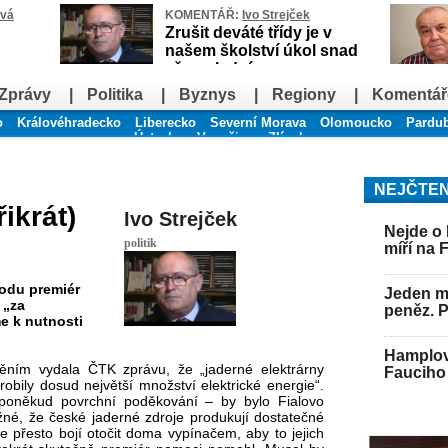
ová
KOMENTÁŘ:
Ivo Strejček
Zrušit deváté třídy je v
našem školství úkol snad
až poslední
Zprávy
|
Politika
|
Byznys
|
Regiony
|
Komentář
o
Královéhradecko
Liberecko
Severní Morava
Olomoucko
Pardu
Ústecko
Vysočina
Zlínsko
NEJČTEN
řikrát)
Ivo Strejček
Nejde o 
politik
míří na 
odu premiér
Jeden mu
 „za
peněz. 
e k nutnosti
Hamplov
ním vydala ČTK zprávu, že „jaderné elektrárny
Fauciho 
bily dosud největší množství elektrické energie“.
 poněkud povrchní poděkování – by bylo Fialovo
ožné, že české jaderné zdroje produkují dostatečné
se přesto bojí otočit doma vypínačem, aby to jejich