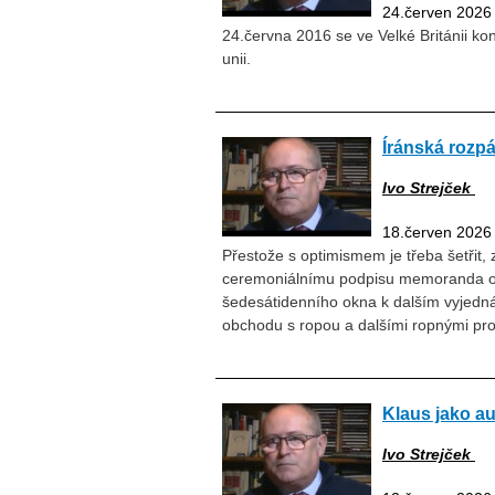
24.červen 2026
24.června 2016 se ve Velké Británii ko
unii.
Íránská rozp
Ivo Strejček
18.červen 2026
Přestože s optimismem je třeba šetřit, 
ceremoniálnímu podpisu memoranda o 
šedesátidenního okna k dalším vyjedn
obchodu s ropou a dalšími ropnými pro
Klaus jako a
Ivo Strejček