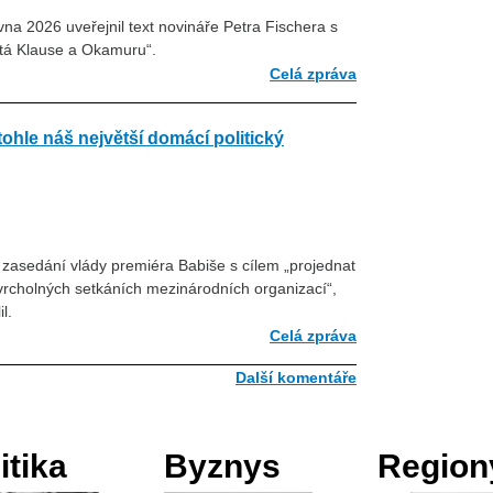
na 2026 uveřejnil text novináře Petra Fischera s
ítá Klause a Okamuru“.
Celá zpráva
tohle náš největší domácí politický
l zasedání vlády premiéra Babiše s cílem „projednat
a vrcholných setkáních mezinárodních organizací“,
l.
Celá zpráva
Další komentáře
itika
Byznys
Region