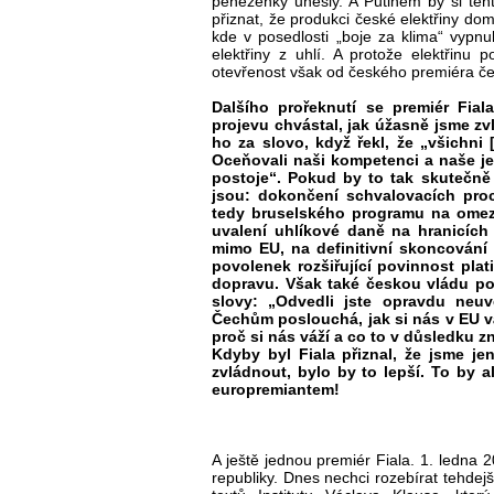
peněženky unesly. A Putinem by si ten
přiznat, že produkci české elektřiny d
kde v posedlosti „boje za klima“ vypnu
elektřiny z uhlí. A protože elektřinu 
otevřenost však od českého premiéra 
Dalšího prořeknutí se premiér Fia
projevu chvástal, jak úžasně jsme zv
ho za slovo, když řekl, že „všichni 
Oceňovali naši kompetenci a naše je
postoje“. Pokud by to tak skutečně
jsou: dokončení schvalovacích proc
tedy bruselského programu na omez
uvalení uhlíkové daně na hranicíc
mimo EU, na definitivní skoncování
povolenek rozšiřující povinnost pla
dopravu. Však také českou vládu po
slovy: „Odvedli jste opravdu neuv
Čechům poslouchá, jak si nás v EU váž
proč si nás váží a co to v důsledku z
Kdyby byl Fiala přiznal, že jsme je
zvládnout, bylo by to lepší. To by 
europremiantem!
A ještě jednou premiér Fiala. 1. ledna 
republiky. Dnes nechci rozebírat tehdejš