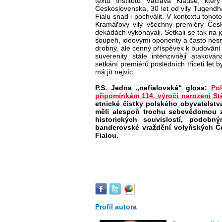
textů Institutu Václava Klause, kt
Československa, 30 let od vily Tugendha
Fialu snad i pochválit. V kontextu tohot
Kramářovy vily všechny premiéry České
dekádách vykonávali. Setkali se tak na je
soupeři, ideovými oponenty a často nesmiř
drobný, ale cenný příspěvek k budování 
suverenity stále intenzivněji atakov
setkání premiérů posledních třiceti le
má jít nejvíc.
P.S. Jedna „nefialovská“ glosa:
Po
připomínkám 114. výročí narození S
etnické čistky polského obyvatelst
měli alespoň trochu sebevědomou za
historických souvislostí, podob
banderovské vraždění volyňských Če
Fialou.
Profil autora