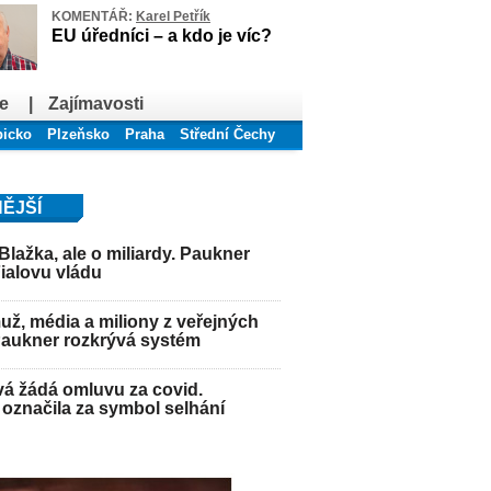
KOMENTÁŘ:
Karel Petřík
EU úředníci – a kdo je víc?
e
|
Zajímavosti
bicko
Plzeňsko
Praha
Střední Čechy
ĚJŠÍ
Blažka, ale o miliardy. Paukner
Fialovu vládu
ž, média a miliony z veřejných
Paukner rozkrývá systém
á žádá omluvu za covid.
označila za symbol selhání