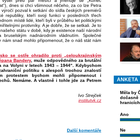
erý vyšel před pár měsíci a jmenuje se „Konec
t“), dnes si chci všimnout něčeho, za co lze Petra
o výročí pozval k setkání do sídla českých premiérů
 republiky, kteří svoji funkci v posledních třech
dnom místě lidé, kteří byli v průběhu let politickými
itelnými protivníky. A je dobře, že se setkali. Je to
našeho státu v době, kdy je existence naší národní
ána bruselským nadnárodním vládnutím. Společné
t by nám snad mohlo připomenout, že o náš stát nám
lsko se ostře ohradilo proti „celoukrajinským
těpana Bandery
, muže odpovědného za brutální
va na Volyni v letech 1943 – 1944“. Kdybychom
hraniční politiku s alespoň trochou znalostí
ným protestem bychom mohli připomenout i
ANKETA
chů. Nemáme. A vlastně i tohle jde za Petrem
Měla by Č
Ivo Strejček
dočasně 
institutvk.cz
hranicíc
Ano
Ne
Další komentáře