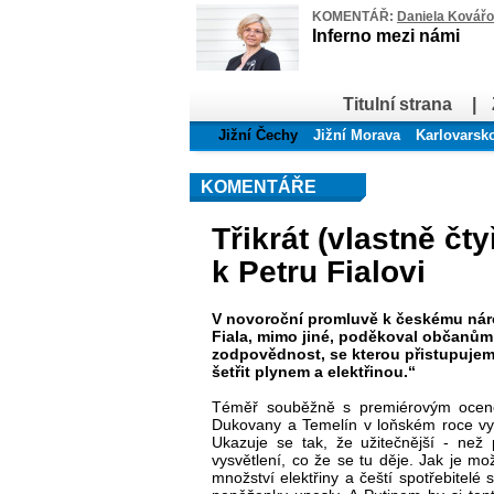
KOMENTÁŘ:
Daniela Kovář
Inferno mezi námi
Titulní strana
|
Jižní Čechy
Jižní Morava
Karlovarsk
KOMENTÁŘE
Třikrát (vlastně čty
k Petru Fialovi
V novoroční promluvě k českému nár
Fiala, mimo jiné, poděkoval občanům
zodpovědnost, se kterou přistupujem
šetřit plynem a elektřinou.“
Téměř souběžně s premiérovým oceně
Dukovany a Temelín v loňském roce vyro
Ukazuje se tak, že užitečnější - než
vysvětlení, co že se tu děje. Jak je m
množství elektřiny a čeští spotřebitelé 