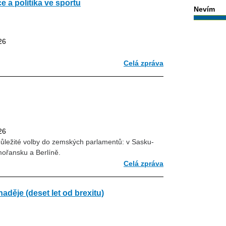
ce a politika ve sportu
Nevím
26
Celá zpráva
26
důležité volby do zemských parlamentů: v Sasku-
ořansku a Berlíně.
Celá zpráva
děje (deset let od brexitu)