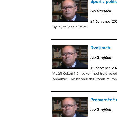
Sport v politi
Ivo Strejček
24.červenec 20
Byl by to ideální svět.
Dvojí metr
Ivo Strejček
16.červenec 20
V září čekají Německo hned troje vele
Anhaltsku, Meklenbursku-Předním Pom
Promarněné na
Ivo Strejček