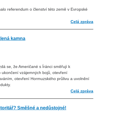
nalo referendum o členství této země v Evropské
Celá zpráva
álená kamna
zdá se, že Američané s Íránci směřují k
ukončení vzájemných bojů, otevření
áváním, otevření Hormuzského průlivu a uvolnění
dukty.
Celá zpráva
utoritář? Směšné a nedůstojné!